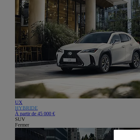
UX
HYBRIDE
À partir de
45 000 €
SUV
Fermer