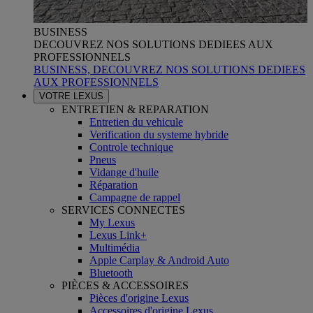
BUSINESS
DECOUVREZ NOS SOLUTIONS DEDIEES AUX
PROFESSIONNELS
BUSINESS, DECOUVREZ NOS SOLUTIONS DEDIEES
AUX PROFESSIONNELS
VOTRE LEXUS
ENTRETIEN & REPARATION
Entretien du vehicule
Verification du systeme hybride
Controle technique
Pneus
Vidange d'huile
Réparation
Campagne de rappel
SERVICES CONNECTES
My Lexus
Lexus Link+
Multimédia
Apple Carplay & Android Auto
Bluetooth
PIÈCES & ACCESSOIRES
Pièces d'origine Lexus
Accessoires d'origine Lexus