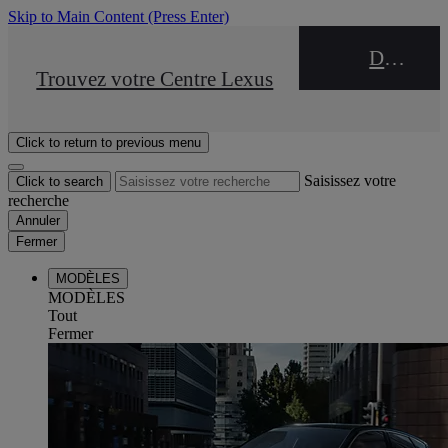
Skip to Main Content
(Press Enter)
DEALER NAME
STOP DRIVE Takata
Trouvez votre Centre Lexus
Click to return to previous menu
Saisissez votre
Click to search
recherche
Annuler
Fermer
MODÈLES
MODÈLES
Tout
Fermer