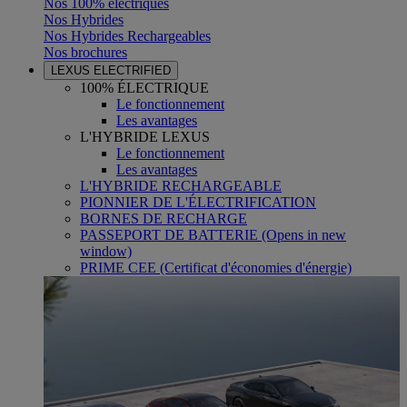
Nos 100% électriques
Nos Hybrides
Nos Hybrides Rechargeables
Nos brochures
LEXUS ELECTRIFIED
100% ÉLECTRIQUE
Le fonctionnement
Les avantages
L'HYBRIDE LEXUS
Le fonctionnement
Les avantages
L'HYBRIDE RECHARGEABLE
PIONNIER DE L'ÉLECTRIFICATION
BORNES DE RECHARGE
PASSEPORT DE BATTERIE
(Opens in new
window)
PRIME CEE (Certificat d'économies d'énergie)