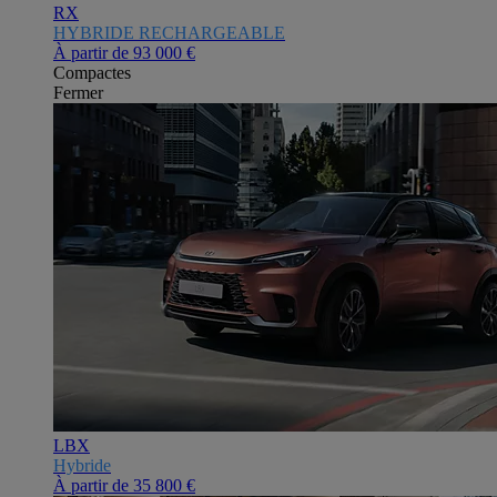
RX
HYBRIDE RECHARGEABLE
À partir de
93 000 €
Compactes
Fermer
LBX
Hybride
À partir de
35 800 €