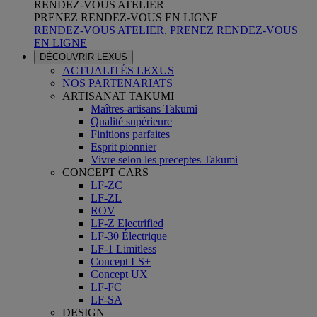
RENDEZ-VOUS ATELIER
PRENEZ RENDEZ-VOUS EN LIGNE
RENDEZ-VOUS ATELIER, PRENEZ RENDEZ-VOUS
EN LIGNE
DÉCOUVRIR LEXUS
ACTUALITÉS LEXUS
NOS PARTENARIATS
ARTISANAT TAKUMI
Maîtres-artisans Takumi
Qualité supérieure
Finitions parfaites
Esprit pionnier
Vivre selon les preceptes Takumi
CONCEPT CARS
LF-ZC
LF-ZL
ROV
LF-Z Electrified
LF-30 Électrique
LF-1 Limitless
Concept LS+
Concept UX
LF-FC
LF-SA
DESIGN