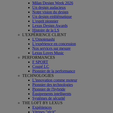
Milan Design Week 2026
Un design audacieux
Notre vision du design
Un design emblématique
L'esprit pionnier
Lexus Design Awards
Histoire de la LS
L'EXPÉRIENCE CLIENT
L'Omotenashi
L'expérience en concession
Nos services sur mesure
Lexus Loves Music
PERFORMANCES
F SPORT
Coupé LC
Pionnier de la performance
TECHNOLOGIES
L'innovation comme moteur
Pionnier des technologies
Pionnier de l'hybride
Équipements intelligents
Systèmes de sécurité
THE LOFT BY LEXUS
Expériences
Vitrines "récit"