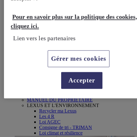
Pneus
Vidange d'huile
Réparation
Pour en savoir plus sur la politique des cookies
Campagne de rappel
SERVICES CONNECTES
cliquez ici.
My Lexus
Lexus Link+
Lien vers les partenaires
Multimédia
Apple Carplay & Android Auto
Bluetooth
PIÈCES & ACCESSOIRES
Gérer mes cookies
Pièces d'origine Lexus
Accessoires d'origine Lexus
GARANTIE & ASSISTANCE
Garantie constructeur
Accepter
Garantie Lexus Relax
Assistance routiere
Homologation
MANUEL DU PROPRIÉTAIRE
LEXUS ET L'ENVIRONNEMENT
Recycler ma Lexus
Les 4 R
Loi AGEC
Consigne de tri - TRIMAN
Loi climat et résilience