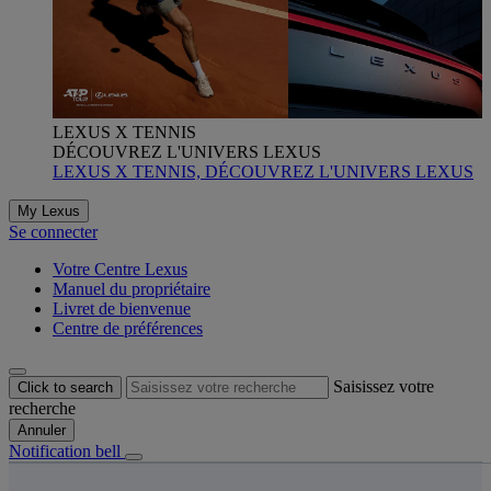
LEXUS X TENNIS
DÉCOUVREZ L'UNIVERS LEXUS
LEXUS X TENNIS, DÉCOUVREZ L'UNIVERS LEXUS
My Lexus
Se connecter
Votre Centre Lexus
Manuel du propriétaire
Livret de bienvenue
Centre de préférences
Saisissez votre
Click to search
recherche
Annuler
Notification bell
s êtes ici
: