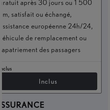
gratuit après 30 jours ou 1 500
km, satisfait ou échangé,
assistance européenne 24h/24,
véhicule de remplacement ou
rapatriement des passagers
Inclus
Inclus
ASSURANCE