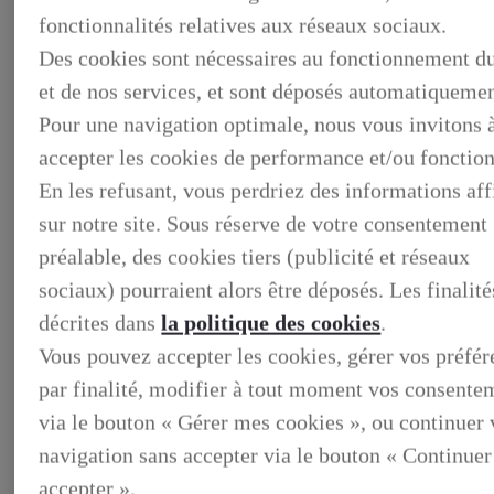
fonctionnalités relatives aux réseaux sociaux.
Des cookies sont nécessaires au fonctionnement du
et de nos services, et sont déposés automatiquemen
Pour une navigation optimale, nous vous invitons 
accepter les cookies de performance et/ou fonction
En les refusant, vous perdriez des informations af
sur notre site. Sous réserve de votre consentement
préalable, des cookies tiers (publicité et réseaux
sociaux) pourraient alors être déposés. Les finalité
BUSINESS
DECOUVREZ NOS SOLUTIONS DEDIEES AUX
décrites dans
la politique des cookies
.
PROFESSIONNELS
Vous pouvez accepter les cookies, gérer vos préfé
BUSINESS, DECOUVREZ NOS SOLUTIONS DEDIEES
AUX PROFESSIONNELS
par finalité, modifier à tout moment vos consente
VOTRE LEXUS
ENTRETIEN & REPARATION
via le bouton « Gérer mes cookies », ou continuer 
Entretien du vehicule
navigation sans accepter via le bouton « Continuer
Verification du systeme hybride
Controle technique
accepter ».