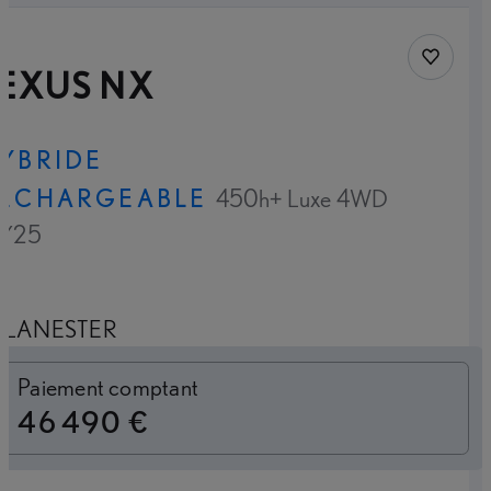
Sauvegar
LEXUS NX
YBRIDE
ECHARGEABLE
450h+ Luxe 4WD
Y25
LANESTER
Loyer mensuel
Paiement comptant
46 490 €