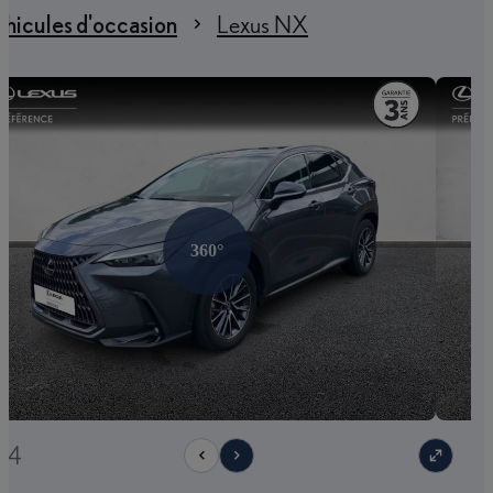
hicules d'occasion
Lexus NX
360°
24