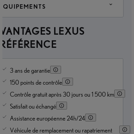
ÉQUIPEMENTS
AVANTAGES LEXUS
PRÉFÉRENCE
3 ans de garantie
150 points de contrôle
Contrôle gratuit après 30 jours ou 1 500 km
Satisfait ou échangé
Assistance européenne 24h/24
Véhicule de remplacement ou rapatriement