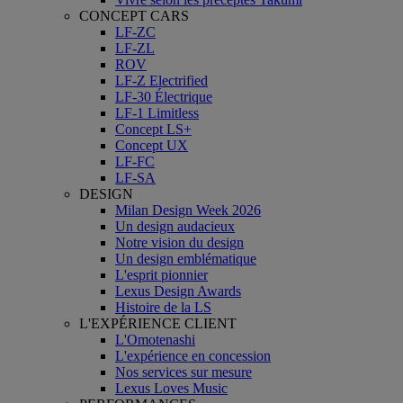
CONCEPT CARS
LF-ZC
LF-ZL
ROV
LF-Z Electrified
LF-30 Électrique
LF-1 Limitless
Concept LS+
Concept UX
LF-FC
LF-SA
DESIGN
Milan Design Week 2026
Un design audacieux
Notre vision du design
Un design emblématique
L'esprit pionnier
Lexus Design Awards
Histoire de la LS
L'EXPÉRIENCE CLIENT
L'Omotenashi
L'expérience en concession
Nos services sur mesure
Lexus Loves Music