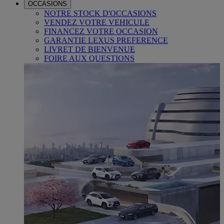
OCCASIONS
NOTRE STOCK D'OCCASIONS
VENDEZ VOTRE VEHICULE
FINANCEZ VOTRE OCCASION
GARANTIE LEXUS PREFERENCE
LIVRET DE BIENVENUE
FOIRE AUX QUESTIONS