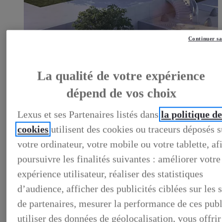
Continuer sa
LEXUS PRÉFÉRENCE
DECOUVREZ LES VOITURES D'OCCASION
LABELLISEES LEXUS PREFERENCE
LEXUS PRÉFÉRENCE, DECOUVREZ LES VOITURES
La qualité de votre expérience
D'OCCASION LABELLISEES LEXUS PREFERENCE
BUSINESS
dépend de vos choix
LES AVANTAGES LEXUS BUSINESS
ELECTRIFIED TESTDRIVE
Lexus et ses Partenaires listés dans
la politique d
ELECTRIFIED PROGRAM
NOS OFFRES DU MOMENT
cookies
utilisent des cookies ou traceurs déposés s
NOS SOLUTIONS DE FINANCEMENT
L'HYBRIDE POUR LES PROFESSIONNELS
votre ordinateur, votre mobile ou votre tablette, af
CONTACTEZ-NOUS
poursuivre les finalités suivantes : améliorer votre
expérience utilisateur, réaliser des statistiques
d’audience, afficher des publicités ciblées sur les s
de partenaires, mesurer la performance de ces publ
utiliser des données de géolocalisation, vous offrir