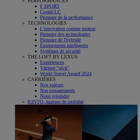
PERFORMANCES
F SPORT
Coupé LC
Pionnier de la performance
TECHNOLOGIES
L'innovation comme moteur
Pionnier des technologies
Pionnier de l'hybride
Équipements intelligents
Systèmes de sécurité
THE LOFT BY LEXUS
Expériences
Vitrines "récit"
World Travel Award 2024
CARRIÈRES
Nos valeurs
Nos engagements
Nous rejoindre
KINTO, marque de mobilité