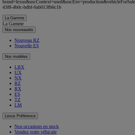
brand=lexus&uscContext=used&uscEnv=production&vehicleForSale
43f8-4b0c-bdbf-0ab013fb6c1b
La Gamme
La Gamme
Nos nouveautés
Nouveau RZ
Nouvelle ES
Nos modèles
LBX
UX
NX
RZ
RX
ES
TZ
LM
Lexus Préférence
Nos occasions en stock
Vendez votre véhicule