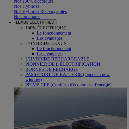
Nos 100% électriques
Nos Hybrides
Nos Hybrides Rechargeables
Nos brochures
LEXUS ELECTRIFIED
100% ÉLECTRIQUE
Le fonctionnement
Les avantages
L'HYBRIDE LEXUS
Le fonctionnement
Les avantages
L'HYBRIDE RECHARGEABLE
PIONNIER DE L'ÉLECTRIFICATION
BORNES DE RECHARGE
PASSEPORT DE BATTERIE
(Opens in new
window)
PRIME CEE (Certificat d'économies d'énergie)