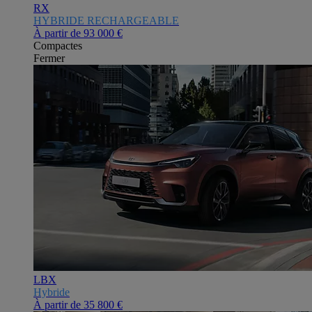
RX
HYBRIDE RECHARGEABLE
À partir de
93 000 €
Compactes
Fermer
LBX
Hybride
À partir de
35 800 €