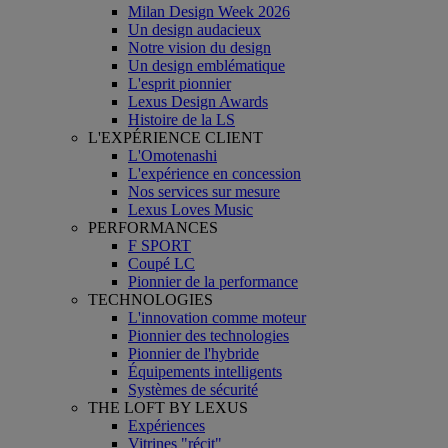
Milan Design Week 2026
Un design audacieux
Notre vision du design
Un design emblématique
L'esprit pionnier
Lexus Design Awards
Histoire de la LS
L'EXPÉRIENCE CLIENT
L'Omotenashi
L'expérience en concession
Nos services sur mesure
Lexus Loves Music
PERFORMANCES
F SPORT
Coupé LC
Pionnier de la performance
TECHNOLOGIES
L'innovation comme moteur
Pionnier des technologies
Pionnier de l'hybride
Équipements intelligents
Systèmes de sécurité
THE LOFT BY LEXUS
Expériences
Vitrines "récit"