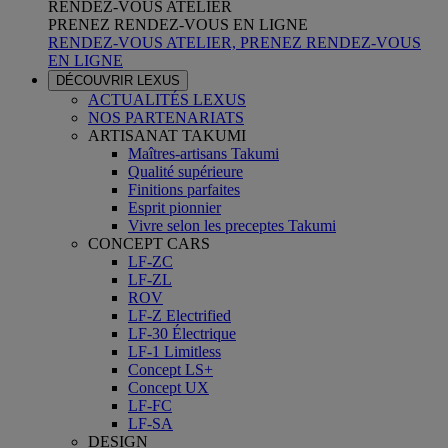
RENDEZ-VOUS ATELIER
PRENEZ RENDEZ-VOUS EN LIGNE
RENDEZ-VOUS ATELIER, PRENEZ RENDEZ-VOUS
EN LIGNE
DÉCOUVRIR LEXUS
ACTUALITÉS LEXUS
NOS PARTENARIATS
ARTISANAT TAKUMI
Maîtres-artisans Takumi
Qualité supérieure
Finitions parfaites
Esprit pionnier
Vivre selon les preceptes Takumi
CONCEPT CARS
LF-ZC
LF-ZL
ROV
LF-Z Electrified
LF-30 Électrique
LF-1 Limitless
Concept LS+
Concept UX
LF-FC
LF-SA
DESIGN