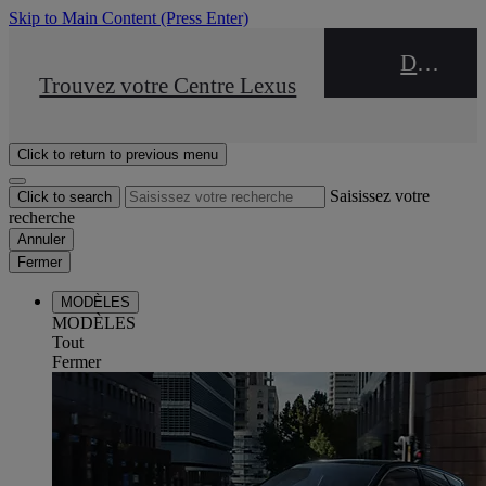
Skip to Main Content
(Press Enter)
DEALER NAME
STOP DRIVE Takata
Trouvez votre Centre Lexus
Click to return to previous menu
Saisissez votre
Click to search
recherche
Annuler
Fermer
MODÈLES
MODÈLES
Tout
Fermer