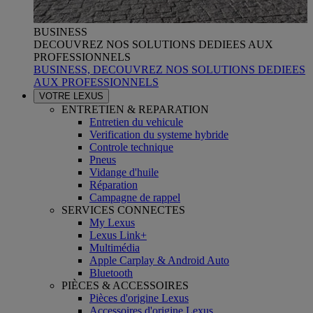
BUSINESS
DECOUVREZ NOS SOLUTIONS DEDIEES AUX
PROFESSIONNELS
BUSINESS, DECOUVREZ NOS SOLUTIONS DEDIEES
AUX PROFESSIONNELS
VOTRE LEXUS
ENTRETIEN & REPARATION
Entretien du vehicule
Verification du systeme hybride
Controle technique
Pneus
Vidange d'huile
Réparation
Campagne de rappel
SERVICES CONNECTES
My Lexus
Lexus Link+
Multimédia
Apple Carplay & Android Auto
Bluetooth
PIÈCES & ACCESSOIRES
Pièces d'origine Lexus
Accessoires d'origine Lexus