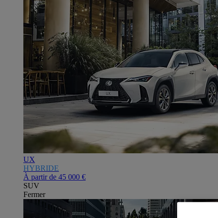
UX
HYBRIDE
À partir de
45 000 €
SUV
Fermer