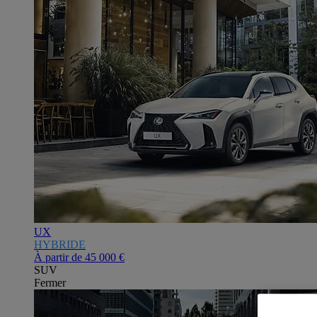
UX
HYBRIDE
À partir de
45 000 €
SUV
Fermer