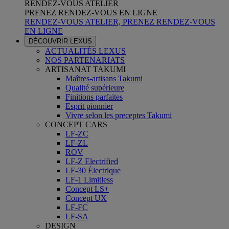
RENDEZ-VOUS ATELIER
PRENEZ RENDEZ-VOUS EN LIGNE
RENDEZ-VOUS ATELIER, PRENEZ RENDEZ-VOUS
EN LIGNE
DÉCOUVRIR LEXUS
ACTUALITÉS LEXUS
NOS PARTENARIATS
ARTISANAT TAKUMI
Maîtres-artisans Takumi
Qualité supérieure
Finitions parfaites
Esprit pionnier
Vivre selon les preceptes Takumi
CONCEPT CARS
LF-ZC
LF-ZL
ROV
LF-Z Electrified
LF-30 Électrique
LF-1 Limitless
Concept LS+
Concept UX
LF-FC
LF-SA
DESIGN