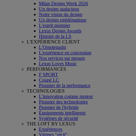
Milan Design Week 2026
Un design audacieux
Notre vision du design
Un design emblématique
L'esprit pionnier
Lexus Design Awards
Histoire de la LS
L'EXPÉRIENCE CLIENT
L'Omotenashi
L'expérience en concession
Nos services sur mesure
Lexus Loves Music
PERFORMANCES
F SPORT
Coupé LC
Pionnier de la performance
TECHNOLOGIES
L'innovation comme moteur
Pionnier des technologies
Pionnier de l'hybride
Équipements intelligents
Systèmes de sécurité
THE LOFT BY LEXUS
Expériences
Vitrines "récit"