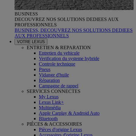
BUSINESS
DECOUVREZ NOS SOLUTIONS DEDIEES AUX
PROFESSIONNELS
BUSINESS, DECOUVREZ NOS SOLUTIONS DEDIEES
AUX PROFESSIONNELS
VOTRE LEXUS
ENTRETIEN & REPARATION
Entretien du vehicule
Verification du systeme hybride
Controle technique
Pneus
Vidange d'huile
Réparation
Campagne de rappel
SERVICES CONNECTES
My Lexus
Lexus Link+
Multimédia
Apple Carplay & Android Auto
Bluetooth
PIÈCES & ACCESSOIRES
Pièces d'origine Lexus
Accessoires d'origine Lexus