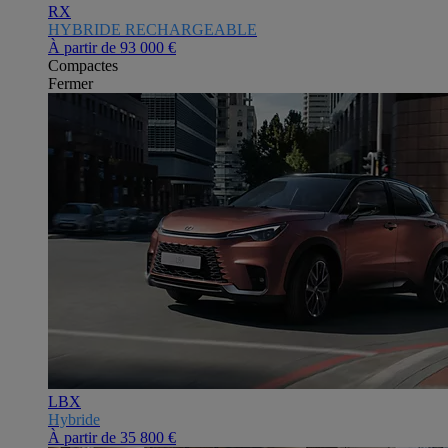
RX
HYBRIDE RECHARGEABLE
À partir de
93 000 €
Compactes
Fermer
LBX
Hybride
À partir de
35 800 €