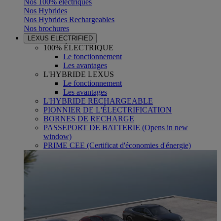
Nos 100% électriques
Nos Hybrides
Nos Hybrides Rechargeables
Nos brochures
LEXUS ELECTRIFIED
100% ÉLECTRIQUE
Le fonctionnement
Les avantages
L'HYBRIDE LEXUS
Le fonctionnement
Les avantages
L'HYBRIDE RECHARGEABLE
PIONNIER DE L'ÉLECTRIFICATION
BORNES DE RECHARGE
PASSEPORT DE BATTERIE
(Opens in new
window)
PRIME CEE (Certificat d'économies d'énergie)