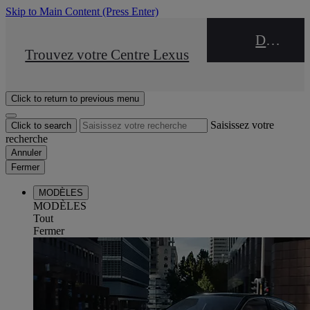
Skip to Main Content
(Press Enter)
DEALER NAME
STOP DRIVE Takata
Trouvez votre Centre Lexus
Click to return to previous menu
Saisissez votre
Click to search
recherche
Annuler
Fermer
MODÈLES
MODÈLES
Tout
Fermer