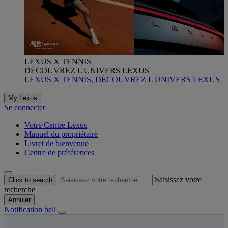
LEXUS X TENNIS
DÉCOUVREZ L'UNIVERS LEXUS
LEXUS X TENNIS, DÉCOUVREZ L'UNIVERS LEXUS
My Lexus
Se connecter
Votre Centre Lexus
Manuel du propriétaire
Livret de bienvenue
Centre de préférences
Saisissez votre
Click to search
recherche
Annuler
Notification bell
s êtes ici
: