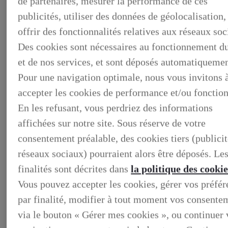
de partenaires, mesurer la performance de ces
publicités, utiliser des données de géolocalisation,
offrir des fonctionnalités relatives aux réseaux soc
Des cookies sont nécessaires au fonctionnement du
et de nos services, et sont déposés automatiquemen
Pour une navigation optimale, nous vous invitons 
accepter les cookies de performance et/ou fonction
En les refusant, vous perdriez des informations
affichées sur notre site. Sous réserve de votre
BUSINESS
consentement préalable, des cookies tiers (publicit
DECOUVREZ NOS SOLUTIONS DEDIEES AUX
réseaux sociaux) pourraient alors être déposés. Le
PROFESSIONNELS
BUSINESS, DECOUVREZ NOS SOLUTIONS DEDIEES
finalités sont décrites dans
la politique des cookie
AUX PROFESSIONNELS
Vous pouvez accepter les cookies, gérer vos préfé
VOTRE LEXUS
ENTRETIEN & REPARATION
par finalité, modifier à tout moment vos consente
Entretien du vehicule
Verification du systeme hybride
via le bouton « Gérer mes cookies », ou continuer 
Controle technique