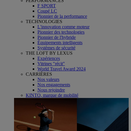
PERFORMANCES
F SPORT
Coupé LC
Pionnier de la performance
TECHNOLOGIES
L'innovation comme moteur
Pionnier des technologies
Pionnier de l'hybride
Équipements intelligents
Systèmes de sécurité
THE LOFT BY LEXUS
Expériences
Vitrines "récit"
World Travel Award 2024
CARRIÈRES
Nos valeurs
Nos engagements
Nous rejoindre
KINTO, marque de mobilité