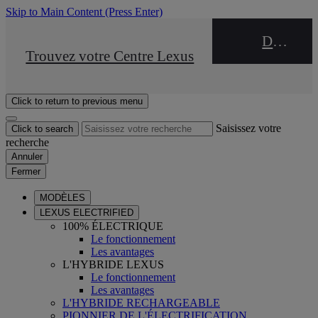
Skip to Main Content
(Press Enter)
DEALER NAME
STOP DRIVE Takata
Trouvez votre Centre Lexus
Click to return to previous menu
Saisissez votre
Click to search
recherche
Annuler
Fermer
MODÈLES
LEXUS ELECTRIFIED
100% ÉLECTRIQUE
Le fonctionnement
Les avantages
L'HYBRIDE LEXUS
Le fonctionnement
Les avantages
L'HYBRIDE RECHARGEABLE
PIONNIER DE L'ÉLECTRIFICATION