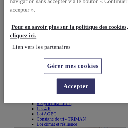
navigation sans accepter via le bouton « Continuer
Pneus
Vidange d'huile
accepter ».
Réparation
Campagne de rappel
SERVICES CONNECTES
Pour en savoir plus sur la politique des cookies
My Lexus
Lexus Link+
cliquez ici.
Multimédia
Apple Carplay & Android Auto
Lien vers les partenaires
Bluetooth
PIÈCES & ACCESSOIRES
Pièces d'origine Lexus
Accessoires d'origine Lexus
Gérer mes cookies
GARANTIE & ASSISTANCE
Garantie constructeur
Garantie Lexus Relax
Assistance routiere
Accepter
Homologation
MANUEL DU PROPRIÉTAIRE
LEXUS ET L'ENVIRONNEMENT
Recycler ma Lexus
Les 4 R
Loi AGEC
Consigne de tri - TRIMAN
Loi climat et résilience