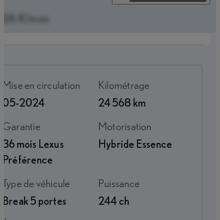
626 €/mois
Mise en circulation
Kilométrage
05-2024
24 568 km
Garantie
Motorisation
36 mois Lexus
Hybride Essence
Préférence
Type de véhicule
Puissance
Break 5 portes
244 ch