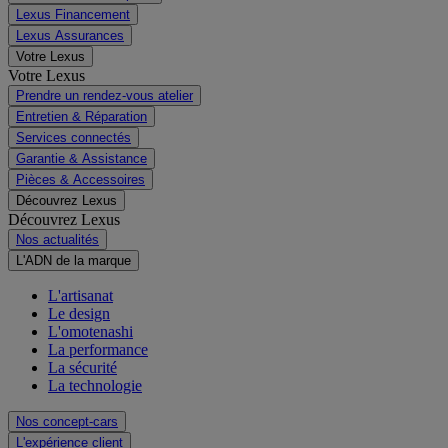
Lexus Financement
Lexus Assurances
Votre Lexus
Votre Lexus
Prendre un rendez-vous atelier
Entretien & Réparation
Services connectés
Garantie & Assistance
Pièces & Accessoires
Découvrez Lexus
Découvrez Lexus
Nos actualités
L'ADN de la marque
L'artisanat
Le design
L'omotenashi
La performance
La sécurité
La technologie
Nos concept-cars
L'expérience client