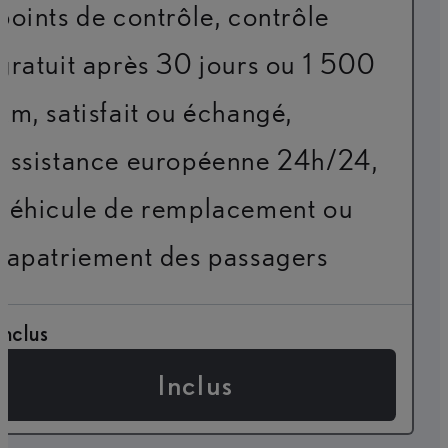
points de contrôle, contrôle
gratuit après 30 jours ou 1 500
km, satisfait ou échangé,
assistance européenne 24h/24,
véhicule de remplacement ou
rapatriement des passagers
Inclus
Inclus