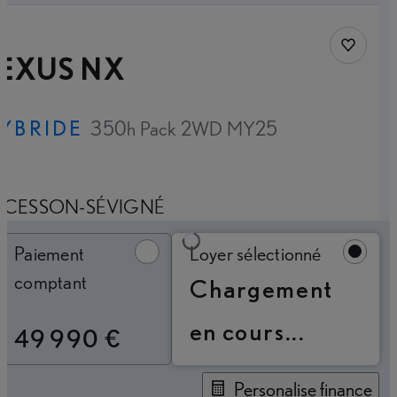
Sauvegar
LEXUS NX
YBRIDE
350h Pack 2WD MY25
CESSON-SÉVIGNÉ
Paiement comptant
Paiement
Loyer sélectionné
comptant
Chargement
en cours...
49 990 €
Personalise finance