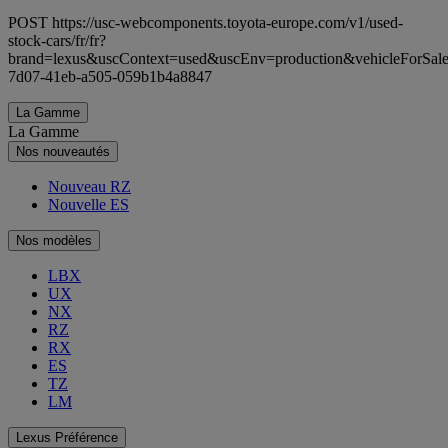
POST https://usc-webcomponents.toyota-europe.com/v1/used-
stock-cars/fr/fr?
brand=lexus&uscContext=used&uscEnv=production&vehicleForSale
7d07-41eb-a505-059b1b4a8847
La Gamme
La Gamme
Nos nouveautés
Nouveau RZ
Nouvelle ES
Nos modèles
LBX
UX
NX
RZ
RX
ES
TZ
LM
Lexus Préférence