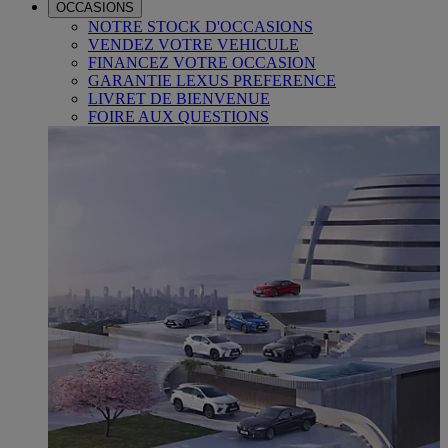
OCCASIONS
NOTRE STOCK D'OCCASIONS
VENDEZ VOTRE VEHICULE
FINANCEZ VOTRE OCCASION
GARANTIE LEXUS PREFERENCE
LIVRET DE BIENVENUE
FOIRE AUX QUESTIONS