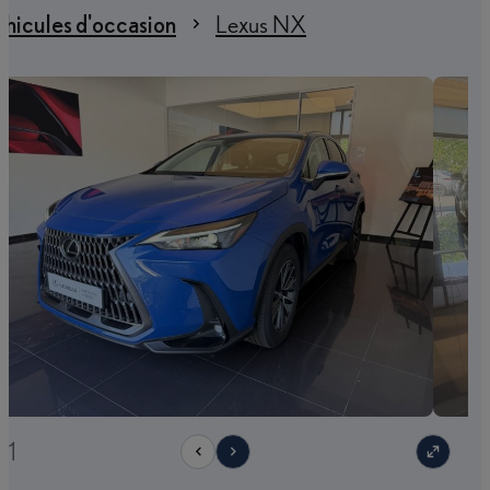
hicules d'occasion
Lexus NX
21