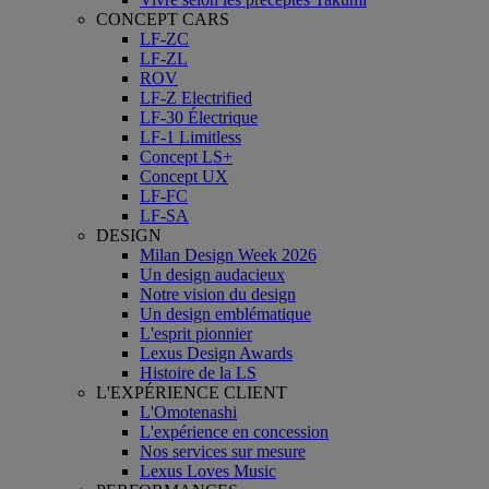
CONCEPT CARS
LF-ZC
LF-ZL
ROV
LF-Z Electrified
LF-30 Électrique
LF-1 Limitless
Concept LS+
Concept UX
LF-FC
LF-SA
DESIGN
Milan Design Week 2026
Un design audacieux
Notre vision du design
Un design emblématique
L'esprit pionnier
Lexus Design Awards
Histoire de la LS
L'EXPÉRIENCE CLIENT
L'Omotenashi
L'expérience en concession
Nos services sur mesure
Lexus Loves Music