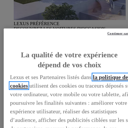
LEXUS PRÉFÉRENCE
DECOUVREZ LES VOITURES D'OCCASION
LABELLISEES LEXUS PREFERENCE
Continuer sa
LEXUS PRÉFÉRENCE, DECOUVREZ LES VOITURES
D'OCCASION LABELLISEES LEXUS PREFERENCE
BUSINESS
La qualité de votre expérience
LES AVANTAGES LEXUS BUSINESS
ELECTRIFIED TESTDRIVE
dépend de vos choix
ELECTRIFIED PROGRAM
NOS OFFRES DU MOMENT
NOS SOLUTIONS DE FINANCEMENT
Lexus et ses Partenaires listés dans
la politique d
L'HYBRIDE POUR LES PROFESSIONNELS
cookies
utilisent des cookies ou traceurs déposés s
CONTACTEZ-NOUS
votre ordinateur, votre mobile ou votre tablette, af
poursuivre les finalités suivantes : améliorer votre
expérience utilisateur, réaliser des statistiques
d’audience, afficher des publicités ciblées sur les s