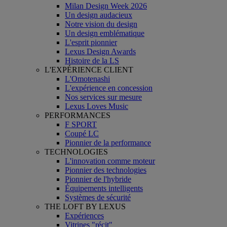
Milan Design Week 2026
Un design audacieux
Notre vision du design
Un design emblématique
L'esprit pionnier
Lexus Design Awards
Histoire de la LS
L'EXPÉRIENCE CLIENT
L'Omotenashi
L'expérience en concession
Nos services sur mesure
Lexus Loves Music
PERFORMANCES
F SPORT
Coupé LC
Pionnier de la performance
TECHNOLOGIES
L'innovation comme moteur
Pionnier des technologies
Pionnier de l'hybride
Équipements intelligents
Systèmes de sécurité
THE LOFT BY LEXUS
Expériences
Vitrines "récit"