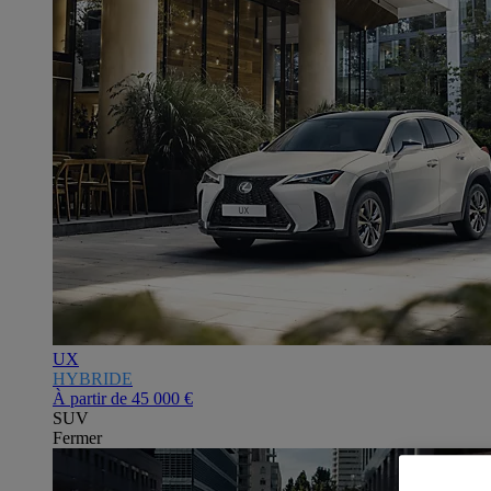
UX
HYBRIDE
À partir de
45 000 €
SUV
Fermer