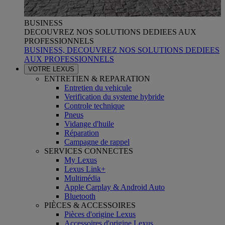
BUSINESS
DECOUVREZ NOS SOLUTIONS DEDIEES AUX
PROFESSIONNELS
BUSINESS, DECOUVREZ NOS SOLUTIONS DEDIEES
AUX PROFESSIONNELS
VOTRE LEXUS
ENTRETIEN & REPARATION
Entretien du vehicule
Verification du systeme hybride
Controle technique
Pneus
Vidange d'huile
Réparation
Campagne de rappel
SERVICES CONNECTES
My Lexus
Lexus Link+
Multimédia
Apple Carplay & Android Auto
Bluetooth
PIÈCES & ACCESSOIRES
Pièces d'origine Lexus
Accessoires d'origine Lexus