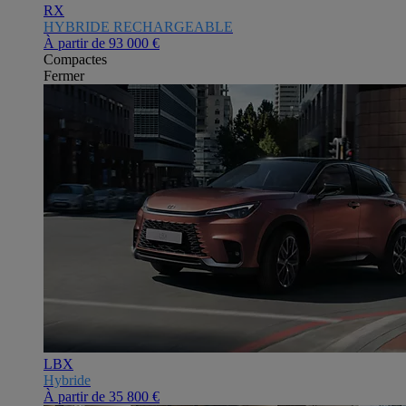
RX
HYBRIDE RECHARGEABLE
À partir de
93 000 €
Compactes
Fermer
LBX
Hybride
À partir de
35 800 €