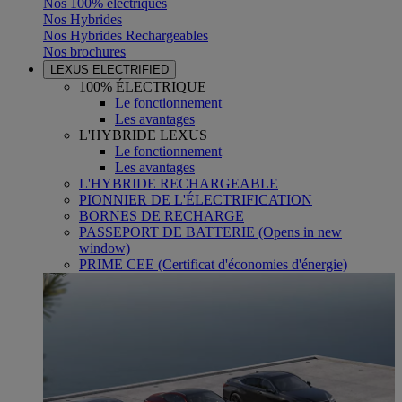
Nos 100% électriques
Nos Hybrides
Nos Hybrides Rechargeables
Nos brochures
LEXUS ELECTRIFIED
100% ÉLECTRIQUE
Le fonctionnement
Les avantages
L'HYBRIDE LEXUS
Le fonctionnement
Les avantages
L'HYBRIDE RECHARGEABLE
PIONNIER DE L'ÉLECTRIFICATION
BORNES DE RECHARGE
PASSEPORT DE BATTERIE
(Opens in new
window)
PRIME CEE (Certificat d'économies d'énergie)