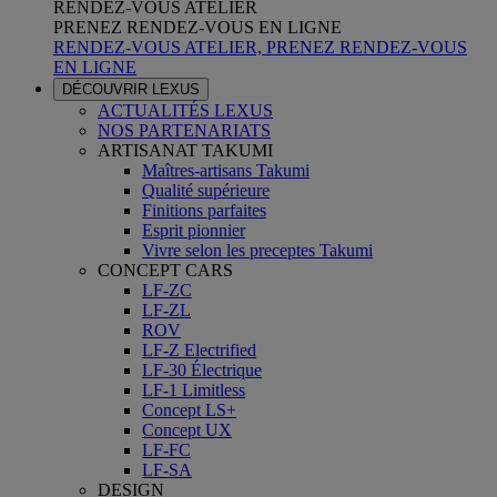
RENDEZ-VOUS ATELIER
PRENEZ RENDEZ-VOUS EN LIGNE
RENDEZ-VOUS ATELIER, PRENEZ RENDEZ-VOUS
EN LIGNE
DÉCOUVRIR LEXUS
ACTUALITÉS LEXUS
NOS PARTENARIATS
ARTISANAT TAKUMI
Maîtres-artisans Takumi
Qualité supérieure
Finitions parfaites
Esprit pionnier
Vivre selon les preceptes Takumi
CONCEPT CARS
LF-ZC
LF-ZL
ROV
LF-Z Electrified
LF-30 Électrique
LF-1 Limitless
Concept LS+
Concept UX
LF-FC
LF-SA
DESIGN