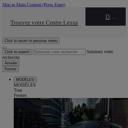
Skip to Main Content
(Press Enter)
DEALER NAME
STOP DRIVE Takata
Trouvez votre Centre Lexus
Click to return to previous menu
Saisissez votre
Click to search
recherche
Annuler
Fermer
MODÈLES
MODÈLES
Tout
Fermer