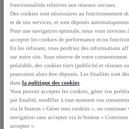
fonctionnalités relatives aux réseaux sociaux.
Des cookies sont nécessaires au fonctionnement du
et de nos services, et sont déposés automatiquemen
Pour une navigation optimale, nous vous invitons 
accepter les cookies de performance et/ou fonction
En les refusant, vous perdriez des informations af
sur notre site. Sous réserve de votre consentement
préalable, des cookies tiers (publicité et réseaux s
pourraient alors être déposés. Les finalités sont dé
BUSINESS
dans
la politique des cookies
.
DECOUVREZ NOS SOLUTIONS DEDIEES AUX
PROFESSIONNELS
Vous pouvez accepter les cookies, gérer vos préfé
BUSINESS, DECOUVREZ NOS SOLUTIONS DEDIEES
AUX PROFESSIONNELS
par finalité, modifier à tout moment vos consente
VOTRE LEXUS
via le bouton « Gérer mes cookies », ou continuer 
ENTRETIEN & REPARATION
Entretien du vehicule
navigation sans accepter via le bouton « Continuer
Verification du systeme hybride
Controle technique
accepter ».