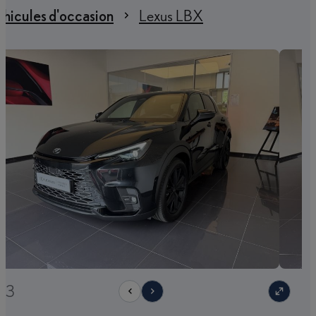
hicules d'occasion
Lexus LBX
/23