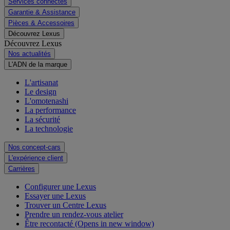
Services connectés
Garantie & Assistance
Pièces & Accessoires
Découvrez Lexus
Découvrez Lexus
Nos actualités
L'ADN de la marque
L'artisanat
Le design
L'omotenashi
La performance
La sécurité
La technologie
Nos concept-cars
L'expérience client
Carrières
Configurer une Lexus
Essayer une Lexus
Trouver un Centre Lexus
Prendre un rendez-vous atelier
Être recontacté
(Opens in new window)