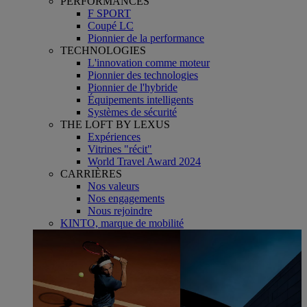
PERFORMANCES
F SPORT
Coupé LC
Pionnier de la performance
TECHNOLOGIES
L'innovation comme moteur
Pionnier des technologies
Pionnier de l'hybride
Équipements intelligents
Systèmes de sécurité
THE LOFT BY LEXUS
Expériences
Vitrines "récit"
World Travel Award 2024
CARRIÈRES
Nos valeurs
Nos engagements
Nous rejoindre
KINTO, marque de mobilité