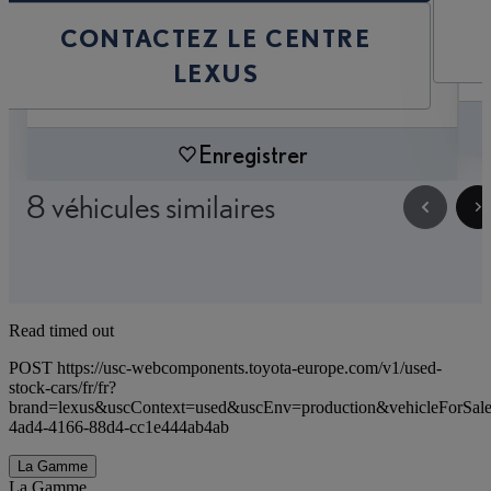
CONTACTEZ LE CENTRE
LEXUS
Enregistrer
8 véhicules similaires
Read timed out
POST https://usc-webcomponents.toyota-europe.com/v1/used-
stock-cars/fr/fr?
brand=lexus&uscContext=used&uscEnv=production&vehicleForSal
4ad4-4166-88d4-cc1e444ab4ab
La Gamme
La Gamme