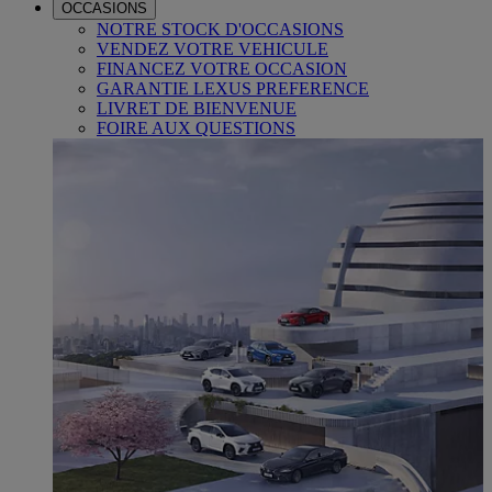
OCCASIONS
NOTRE STOCK D'OCCASIONS
VENDEZ VOTRE VEHICULE
FINANCEZ VOTRE OCCASION
GARANTIE LEXUS PREFERENCE
LIVRET DE BIENVENUE
FOIRE AUX QUESTIONS