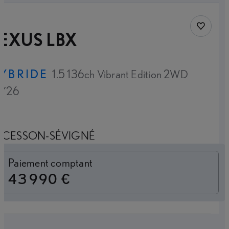
Sauvegar
EXUS LBX
YBRIDE
1.5 136ch Vibrant Edition 2WD
Y26
CESSON-SÉVIGNÉ
Loyer mensuel
Paiement comptant
43 990 €