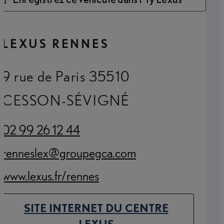
LEXUS RENNES
9 rue de Paris 35510
CESSON-SÉVIGNÉ
02 99 26 12 44
(Opens in new tab)
renneslex@groupegca.com
(Opens in new tab)
www.lexus.fr/rennes
(Opens in new tab)
SITE INTERNET DU CENTRE
(OPENS IN NEW TAB)
LEXUS