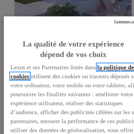
Continuer s
LEXUS PRÉFÉRENCE
DECOUVREZ LES VOITURES D'OCCASION
LABELLISEES LEXUS PREFERENCE
LEXUS PRÉFÉRENCE, DECOUVREZ LES VOITURES
La qualité de votre expérience
D'OCCASION LABELLISEES LEXUS PREFERENCE
BUSINESS
dépend de vos choix
LES AVANTAGES LEXUS BUSINESS
ELECTRIFIED TESTDRIVE
Lexus et ses Partenaires listés dans
la politique d
ELECTRIFIED PROGRAM
NOS OFFRES DU MOMENT
cookies
utilisent des cookies ou traceurs déposés s
NOS SOLUTIONS DE FINANCEMENT
votre ordinateur, votre mobile ou votre tablette, af
L'HYBRIDE POUR LES PROFESSIONNELS
CONTACTEZ-NOUS
poursuivre les finalités suivantes : améliorer votre
expérience utilisateur, réaliser des statistiques
d’audience, afficher des publicités ciblées sur les s
partenaires, mesurer la performance de ces publici
utiliser des données de géolocalisation, vous offrir