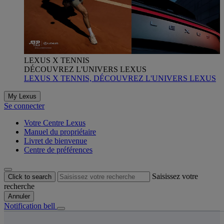
LEXUS X TENNIS
DÉCOUVREZ L'UNIVERS LEXUS
LEXUS X TENNIS, DÉCOUVREZ L'UNIVERS LEXUS
My Lexus
Se connecter
Votre Centre Lexus
Manuel du propriétaire
Livret de bienvenue
Centre de préférences
Saisissez votre
Click to search
recherche
Annuler
Notification bell
s êtes ici
: