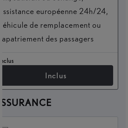
assistance européenne 24h/24,
véhicule de remplacement ou
rapatriement des passagers
Inclus
Inclus
ASSURANCE