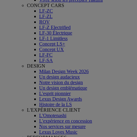
CONCEPT CARS
LF-ZC
LF-ZL
ROV
LF-Z Electrified
LF-30 Électrique
LF-1 Limitless
Concept LS+
Concept UX
LF-FC
LF-SA
DESIGN
Milan Design Week 2026
Un design audacieux
Notre vision du design
Un design emblématique
L'esprit pionnier
Lexus Design Awards
Histoire de la LS
L'EXPÉRIENCE CLIENT
L'Omotenashi
L'expérience en concession
Nos services sur mesure
Lexus Loves Music