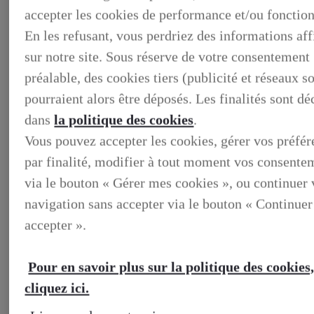
accepter les cookies de performance et/ou fonction
En les refusant, vous perdriez des informations af
sur notre site. Sous réserve de votre consentement
préalable, des cookies tiers (publicité et réseaux s
pourraient alors être déposés. Les finalités sont dé
dans
la politique des cookies
.
Vous pouvez accepter les cookies, gérer vos préfé
par finalité, modifier à tout moment vos consente
via le bouton « Gérer mes cookies », ou continuer 
BUSINESS
DECOUVREZ NOS SOLUTIONS DEDIEES AUX
navigation sans accepter via le bouton « Continuer
PROFESSIONNELS
accepter ».
BUSINESS, DECOUVREZ NOS SOLUTIONS DEDIEES
AUX PROFESSIONNELS
VOTRE LEXUS
Pour en savoir plus sur la politique des cookies
ENTRETIEN & REPARATION
Entretien du vehicule
cliquez ici.
Verification du systeme hybride
Controle technique