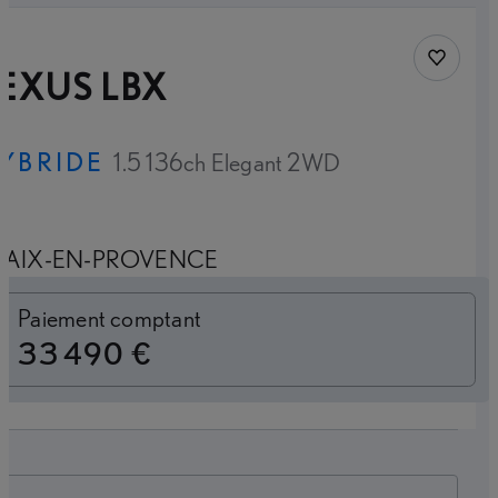
Sauvegar
EXUS LBX
YBRIDE
1.5 136ch Elegant 2WD
AIX-EN-PROVENCE
Loyer mensuel
Paiement comptant
33 490 €