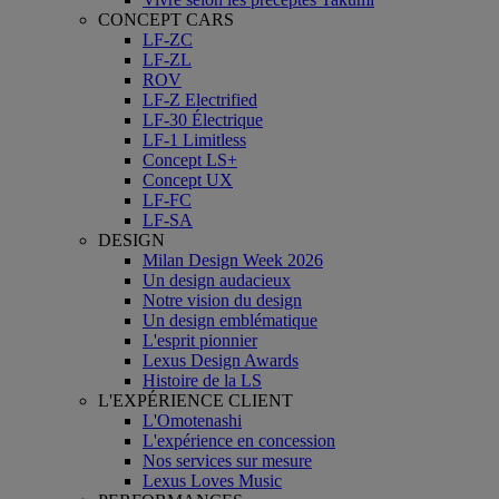
CONCEPT CARS
LF-ZC
LF-ZL
ROV
LF-Z Electrified
LF-30 Électrique
LF-1 Limitless
Concept LS+
Concept UX
LF-FC
LF-SA
DESIGN
Milan Design Week 2026
Un design audacieux
Notre vision du design
Un design emblématique
L'esprit pionnier
Lexus Design Awards
Histoire de la LS
L'EXPÉRIENCE CLIENT
L'Omotenashi
L'expérience en concession
Nos services sur mesure
Lexus Loves Music