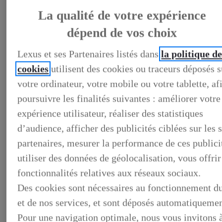
La qualité de votre expérience
dépend de vos choix
LEXUS PRÉFÉRENCE
DECOUVREZ LES VOITURES D'OCCASION
Lexus et ses Partenaires listés dans
la politique d
LABELLISEES LEXUS PREFERENCE
cookies
utilisent des cookies ou traceurs déposés s
LEXUS PRÉFÉRENCE, DECOUVREZ LES VOITURES
D'OCCASION LABELLISEES LEXUS PREFERENCE
votre ordinateur, votre mobile ou votre tablette, af
BUSINESS
LES AVANTAGES LEXUS BUSINESS
poursuivre les finalités suivantes : améliorer votre
ELECTRIFIED TESTDRIVE
expérience utilisateur, réaliser des statistiques
ELECTRIFIED PROGRAM
NOS OFFRES DU MOMENT
d’audience, afficher des publicités ciblées sur les s
NOS SOLUTIONS DE FINANCEMENT
L'HYBRIDE POUR LES PROFESSIONNELS
partenaires, mesurer la performance de ces publici
CONTACTEZ-NOUS
utiliser des données de géolocalisation, vous offrir
fonctionnalités relatives aux réseaux sociaux.
Des cookies sont nécessaires au fonctionnement du
et de nos services, et sont déposés automatiquemen
Pour une navigation optimale, nous vous invitons 