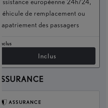
assistance européenne 24h/24,
véhicule de remplacement ou
rapatriement des passagers
Inclus
Inclus
ASSURANCE
ASSURANCE