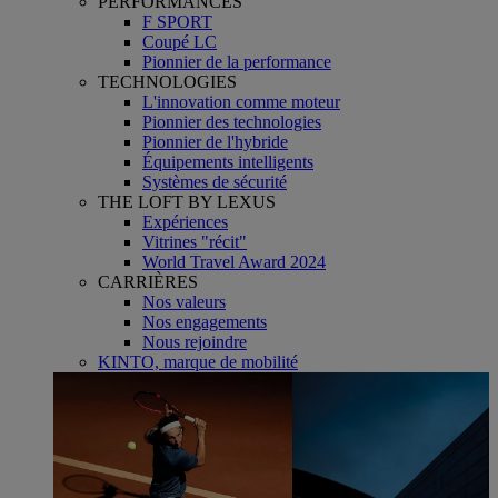
PERFORMANCES
F SPORT
Coupé LC
Pionnier de la performance
TECHNOLOGIES
L'innovation comme moteur
Pionnier des technologies
Pionnier de l'hybride
Équipements intelligents
Systèmes de sécurité
THE LOFT BY LEXUS
Expériences
Vitrines "récit"
World Travel Award 2024
CARRIÈRES
Nos valeurs
Nos engagements
Nous rejoindre
KINTO, marque de mobilité