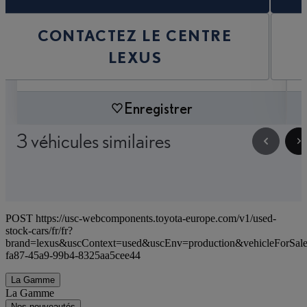
CONTACTEZ LE CENTRE
LEXUS
Enregistrer
3 véhicules similaires
POST https://usc-webcomponents.toyota-europe.com/v1/used-
stock-cars/fr/fr?
brand=lexus&uscContext=used&uscEnv=production&vehicleForSal
fa87-45a9-99b4-8325aa5cee44
La Gamme
La Gamme
Nos nouveautés