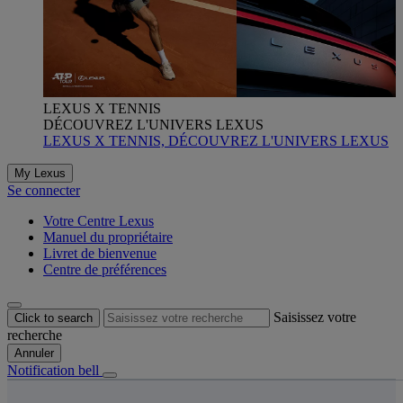
LEXUS X TENNIS
DÉCOUVREZ L'UNIVERS LEXUS
LEXUS X TENNIS, DÉCOUVREZ L'UNIVERS LEXUS
My Lexus
Se connecter
Votre Centre Lexus
Manuel du propriétaire
Livret de bienvenue
Centre de préférences
Saisissez votre
Click to search
recherche
Annuler
Notification bell
s êtes ici
: