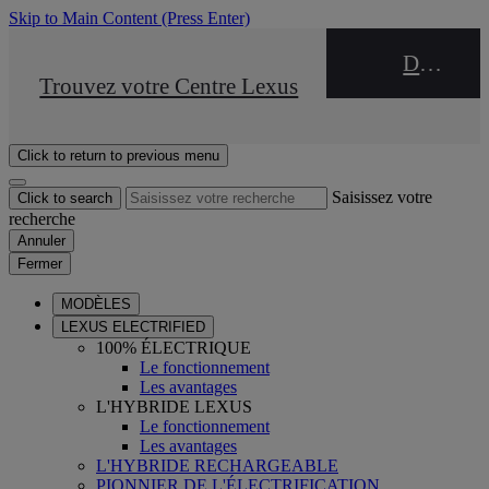
Skip to Main Content
(Press Enter)
DEALER NAME
STOP DRIVE Takata
Trouvez votre Centre Lexus
Click to return to previous menu
Saisissez votre
Click to search
recherche
Annuler
Fermer
MODÈLES
LEXUS ELECTRIFIED
100% ÉLECTRIQUE
Le fonctionnement
Les avantages
L'HYBRIDE LEXUS
Le fonctionnement
Les avantages
L'HYBRIDE RECHARGEABLE
PIONNIER DE L'ÉLECTRIFICATION