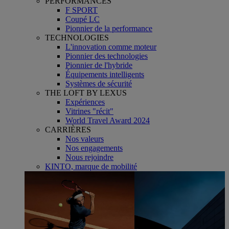
PERFORMANCES
F SPORT
Coupé LC
Pionnier de la performance
TECHNOLOGIES
L'innovation comme moteur
Pionnier des technologies
Pionnier de l'hybride
Équipements intelligents
Systèmes de sécurité
THE LOFT BY LEXUS
Expériences
Vitrines "récit"
World Travel Award 2024
CARRIÈRES
Nos valeurs
Nos engagements
Nous rejoindre
KINTO, marque de mobilité