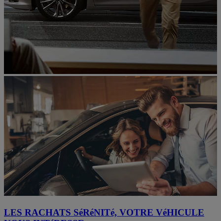
LES RACHATS SéRéNITé, VOTRE VéHICULE