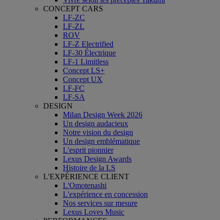
CONCEPT CARS
LF-ZC
LF-ZL
ROV
LF-Z Electrified
LF-30 Électrique
LF-1 Limitless
Concept LS+
Concept UX
LF-FC
LF-SA
DESIGN
Milan Design Week 2026
Un design audacieux
Notre vision du design
Un design emblématique
L'esprit pionnier
Lexus Design Awards
Histoire de la LS
L'EXPÉRIENCE CLIENT
L'Omotenashi
L'expérience en concession
Nos services sur mesure
Lexus Loves Music