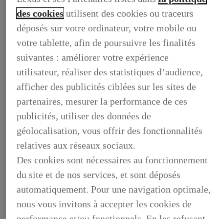
des cookies
utilisent des cookies ou traceurs
déposés sur votre ordinateur, votre mobile ou
LEXUS PRÉFÉRENCE
votre tablette, afin de poursuivre les finalités
DECOUVREZ LES VOITURES D'OCCASION
suivantes : améliorer votre expérience
LABELLISEES LEXUS PREFERENCE
LEXUS PRÉFÉRENCE, DECOUVREZ LES VOITURES
utilisateur, réaliser des statistiques d’audience,
D'OCCASION LABELLISEES LEXUS PREFERENCE
afficher des publicités ciblées sur les sites de
BUSINESS
LES AVANTAGES LEXUS BUSINESS
partenaires, mesurer la performance de ces
ELECTRIFIED TESTDRIVE
ELECTRIFIED PROGRAM
publicités, utiliser des données de
NOS OFFRES DU MOMENT
géolocalisation, vous offrir des fonctionnalités
NOS SOLUTIONS DE FINANCEMENT
L'HYBRIDE POUR LES PROFESSIONNELS
relatives aux réseaux sociaux.
CONTACTEZ-NOUS
Des cookies sont nécessaires au fonctionnement
du site et de nos services, et sont déposés
automatiquement. Pour une navigation optimale,
nous vous invitons à accepter les cookies de
performance et/ou fonctionnels. En les refusant,