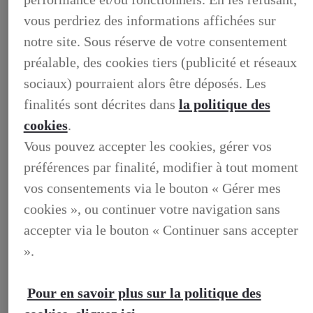
vous perdriez des informations affichées sur
notre site. Sous réserve de votre consentement
préalable, des cookies tiers (publicité et réseaux
sociaux) pourraient alors être déposés. Les
finalités sont décrites dans
la politique des
cookies
.
Vous pouvez accepter les cookies, gérer vos
préférences par finalité, modifier à tout moment
vos consentements via le bouton « Gérer mes
BUSINESS
DECOUVREZ NOS SOLUTIONS DEDIEES AUX
cookies », ou continuer votre navigation sans
PROFESSIONNELS
BUSINESS, DECOUVREZ NOS SOLUTIONS DEDIEES
accepter via le bouton « Continuer sans accepter
AUX PROFESSIONNELS
».
VOTRE LEXUS
ENTRETIEN & REPARATION
Entretien du vehicule
Verification du systeme hybride
Pour en savoir plus sur la politique des
Controle technique