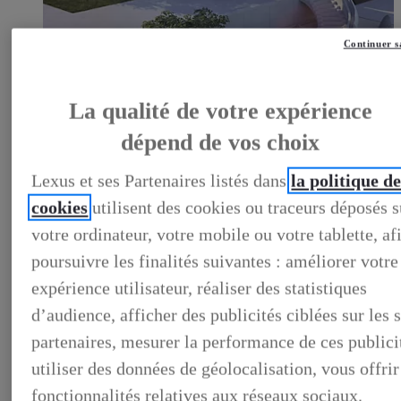
Continuer s
LEXUS PRÉFÉRENCE
DECOUVREZ LES VOITURES D'OCCASION
La qualité de votre expérience
LABELLISEES LEXUS PREFERENCE
LEXUS PRÉFÉRENCE, DECOUVREZ LES VOITURES
dépend de vos choix
D'OCCASION LABELLISEES LEXUS PREFERENCE
BUSINESS
LES AVANTAGES LEXUS BUSINESS
Lexus et ses Partenaires listés dans
la politique d
ELECTRIFIED TESTDRIVE
cookies
utilisent des cookies ou traceurs déposés s
ELECTRIFIED PROGRAM
NOS OFFRES DU MOMENT
votre ordinateur, votre mobile ou votre tablette, af
NOS SOLUTIONS DE FINANCEMENT
L'HYBRIDE POUR LES PROFESSIONNELS
poursuivre les finalités suivantes : améliorer votre
CONTACTEZ-NOUS
expérience utilisateur, réaliser des statistiques
d’audience, afficher des publicités ciblées sur les s
partenaires, mesurer la performance de ces publici
utiliser des données de géolocalisation, vous offrir
fonctionnalités relatives aux réseaux sociaux.