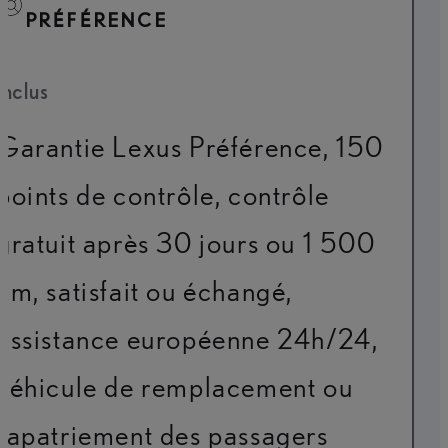
PRÉFÉRENCE
Inclus
Garantie Lexus Préférence, 150
points de contrôle, contrôle
gratuit après 30 jours ou 1 500
km, satisfait ou échangé,
assistance européenne 24h/24,
véhicule de remplacement ou
rapatriement des passagers