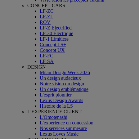
CONCEPT CARS
LF-ZC
LF-ZL
ROV
LF-Z Electrified
LF-30 Électrique
LF-1 Limitless
Concept LS+
Concept UX
LF-FC
LF-SA
DESIGN
Milan Design Week 2026
Un design audacieux
Notre vision du design
Un design emblématique
L'esprit pionnier
Lexus Design Awards
Histoire de la LS
L'EXPÉRIENCE CLIENT
L'Omotenashi
L'expérience en concession
Nos services sur mesure
Lexus Loves Music