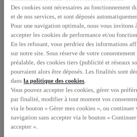
Des cookies sont nécessaires au fonctionnement du
et de nos services, et sont déposés automatiquemen
Pour une navigation optimale, nous vous invitons 
accepter les cookies de performance et/ou fonction
En les refusant, vous perdriez des informations af
sur notre site. Sous réserve de votre consentement
préalable, des cookies tiers (publicité et réseaux s
pourraient alors être déposés. Les finalités sont dé
dans
la politique des cookies
.
BUSINESS
DECOUVREZ NOS SOLUTIONS DEDIEES AUX
Vous pouvez accepter les cookies, gérer vos préfé
PROFESSIONNELS
par finalité, modifier à tout moment vos consente
BUSINESS, DECOUVREZ NOS SOLUTIONS DEDIEES
AUX PROFESSIONNELS
via le bouton « Gérer mes cookies », ou continuer 
VOTRE LEXUS
ENTRETIEN & REPARATION
navigation sans accepter via le bouton « Continuer
Entretien du vehicule
accepter ».
Verification du systeme hybride
Controle technique