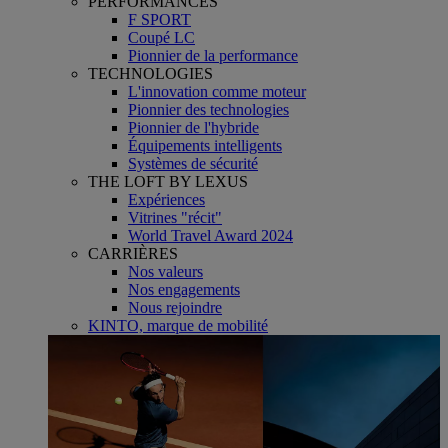
PERFORMANCES
F SPORT
Coupé LC
Pionnier de la performance
TECHNOLOGIES
L'innovation comme moteur
Pionnier des technologies
Pionnier de l'hybride
Équipements intelligents
Systèmes de sécurité
THE LOFT BY LEXUS
Expériences
Vitrines "récit"
World Travel Award 2024
CARRIÈRES
Nos valeurs
Nos engagements
Nous rejoindre
KINTO, marque de mobilité