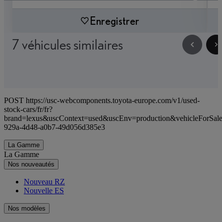
Enregistrer
7 véhicules similaires
POST https://usc-webcomponents.toyota-europe.com/v1/used-
stock-cars/fr/fr?
brand=lexus&uscContext=used&uscEnv=production&vehicleForSal
929a-4d48-a0b7-49d056d385e3
La Gamme
La Gamme
Nos nouveautés
Nouveau RZ
Nouvelle ES
Nos modèles