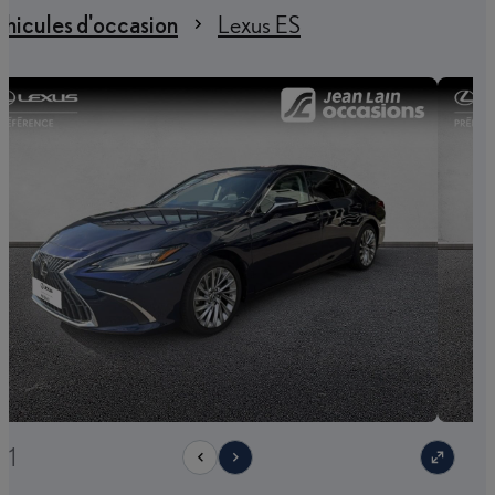
hicules d'occasion
Lexus ES
21