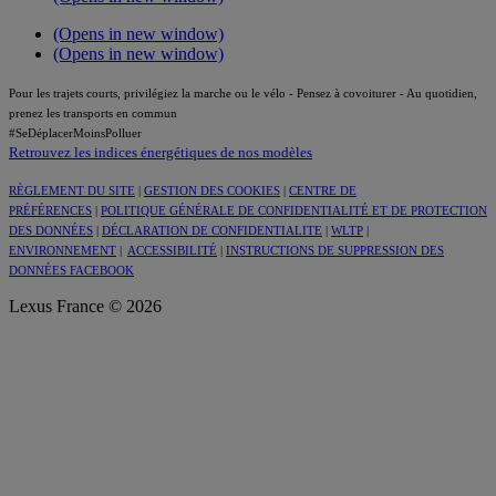
(Opens in new window)
(Opens in new window)
Pour les trajets courts, privilégiez la marche ou le vélo - Pensez à covoiturer - Au quotidien,
prenez les transports en commun
#SeDéplacerMoinsPolluer
Retrouvez les indices énergétiques de nos modèles
RÈGLEMENT DU SITE
|
GESTION DES COOKIES
|
CENTRE DE
PRÉFÉRENCES
|
POLITIQUE GÉNÉRALE DE CONFIDENTIALITÉ ET DE PROTECTION
DES DONNÉES
|
DÉCLARATION DE CONFIDENTIALITE
|
WLTP
|
ENVIRONNEMENT
|
ACCESSIBILITÉ
|
INSTRUCTIONS DE SUPPRESSION DES
DONNÉES FACEBOOK
Lexus France © 2026