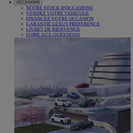
OCCASIONS
NOTRE STOCK D'OCCASIONS
VENDEZ VOTRE VEHICULE
FINANCEZ VOTRE OCCASION
GARANTIE LEXUS PREFERENCE
LIVRET DE BIENVENUE
FOIRE AUX QUESTIONS