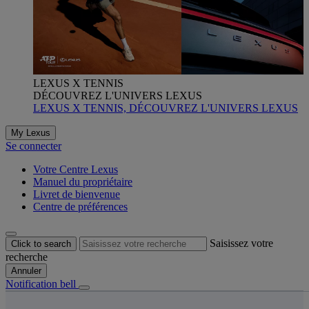
LEXUS X TENNIS
DÉCOUVREZ L'UNIVERS LEXUS
LEXUS X TENNIS, DÉCOUVREZ L'UNIVERS LEXUS
My Lexus
Se connecter
Votre Centre Lexus
Manuel du propriétaire
Livret de bienvenue
Centre de préférences
Saisissez votre
Click to search
recherche
Annuler
Notification bell
s êtes ici
: