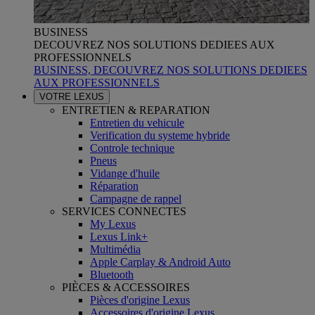
BUSINESS
DECOUVREZ NOS SOLUTIONS DEDIEES AUX
PROFESSIONNELS
BUSINESS, DECOUVREZ NOS SOLUTIONS DEDIEES
AUX PROFESSIONNELS
VOTRE LEXUS
ENTRETIEN & REPARATION
Entretien du vehicule
Verification du systeme hybride
Controle technique
Pneus
Vidange d'huile
Réparation
Campagne de rappel
SERVICES CONNECTES
My Lexus
Lexus Link+
Multimédia
Apple Carplay & Android Auto
Bluetooth
PIÈCES & ACCESSOIRES
Pièces d'origine Lexus
Accessoires d'origine Lexus