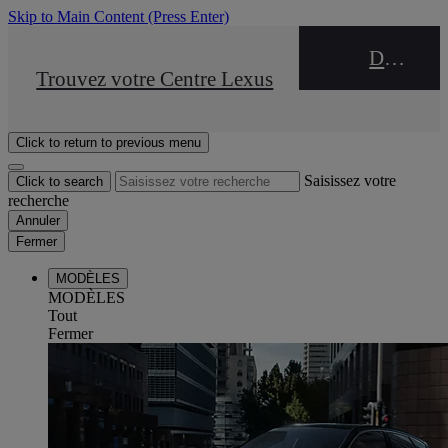
Skip to Main Content
(Press Enter)
DEALER NAME
STOP DRIVE Takata
Trouvez votre Centre Lexus
Click to return to previous menu
Saisissez votre
Click to search
recherche
Annuler
Fermer
MODÈLES
MODÈLES
Tout
Fermer