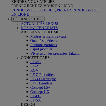
RENDEZ-VOUS ATELIER
PRENEZ RENDEZ-VOUS EN LIGNE
RENDEZ-VOUS ATELIER, PRENEZ RENDEZ-VOUS
EN LIGNE
DÉCOUVRIR LEXUS
ACTUALITÉS LEXUS
NOS PARTENARIATS
ARTISANAT TAKUMI
Maîtres-artisans Takumi
Qualité supérieure
Finitions parfaites
Esprit pionnier
Vivre selon les preceptes Takumi
CONCEPT CARS
LF-ZC
LF-ZL
ROV
LF-Z Electrified
LF-30 Électrique
LF-1 Limitless
Concept LS+
Concept UX
LF-FC
LF-SA
DESIGN