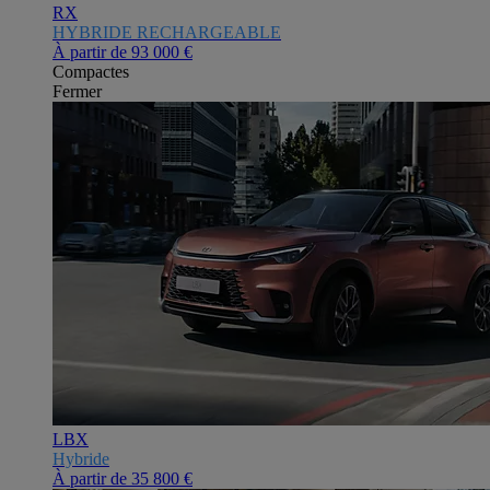
RX
HYBRIDE RECHARGEABLE
À partir de
93 000 €
Compactes
Fermer
LBX
Hybride
À partir de
35 800 €