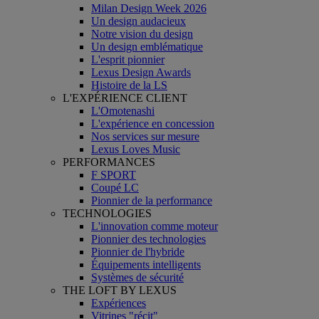
Milan Design Week 2026
Un design audacieux
Notre vision du design
Un design emblématique
L'esprit pionnier
Lexus Design Awards
Histoire de la LS
L'EXPÉRIENCE CLIENT
L'Omotenashi
L'expérience en concession
Nos services sur mesure
Lexus Loves Music
PERFORMANCES
F SPORT
Coupé LC
Pionnier de la performance
TECHNOLOGIES
L'innovation comme moteur
Pionnier des technologies
Pionnier de l'hybride
Équipements intelligents
Systèmes de sécurité
THE LOFT BY LEXUS
Expériences
Vitrines "récit"