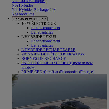
Nos 100% électriques
Nos Hybrides
Nos Hybrides Rechargeables
Nos brochures
LEXUS ELECTRIFIED
100% ÉLECTRIQUE
Le fonctionnement
Les avantages
L'HYBRIDE LEXUS
Le fonctionnement
Les avantages
L'HYBRIDE RECHARGEABLE
PIONNIER DE L'ÉLECTRIFICATION
BORNES DE RECHARGE
PASSEPORT DE BATTERIE
(Opens in new
window)
PRIME CEE (Certificat d'économies d'énergie)