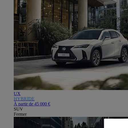
UX
HYBRIDE
À partir de
45 000 €
SUV
Fermer