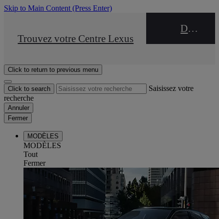
Skip to Main Content
(Press Enter)
DEALER NAME
STOP DRIVE Takata
Trouvez votre Centre Lexus
Click to return to previous menu
Saisissez votre
Click to search
recherche
Annuler
Fermer
MODÈLES
MODÈLES
Tout
Fermer