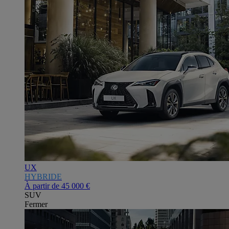
UX
HYBRIDE
À partir de
45 000 €
SUV
Fermer