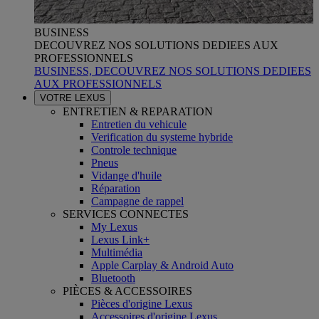
BUSINESS
DECOUVREZ NOS SOLUTIONS DEDIEES AUX
PROFESSIONNELS
BUSINESS, DECOUVREZ NOS SOLUTIONS DEDIEES
AUX PROFESSIONNELS
VOTRE LEXUS
ENTRETIEN & REPARATION
Entretien du vehicule
Verification du systeme hybride
Controle technique
Pneus
Vidange d'huile
Réparation
Campagne de rappel
SERVICES CONNECTES
My Lexus
Lexus Link+
Multimédia
Apple Carplay & Android Auto
Bluetooth
PIÈCES & ACCESSOIRES
Pièces d'origine Lexus
Accessoires d'origine Lexus