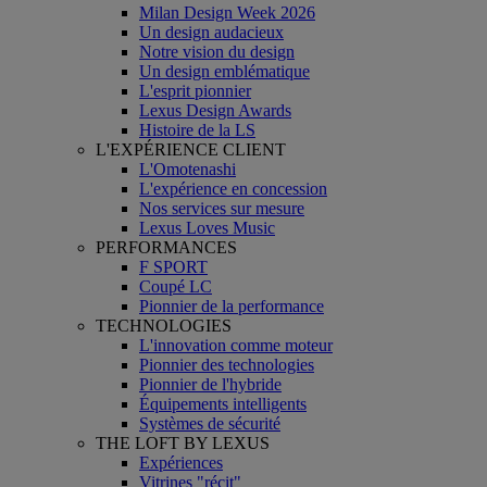
Milan Design Week 2026
Un design audacieux
Notre vision du design
Un design emblématique
L'esprit pionnier
Lexus Design Awards
Histoire de la LS
L'EXPÉRIENCE CLIENT
L'Omotenashi
L'expérience en concession
Nos services sur mesure
Lexus Loves Music
PERFORMANCES
F SPORT
Coupé LC
Pionnier de la performance
TECHNOLOGIES
L'innovation comme moteur
Pionnier des technologies
Pionnier de l'hybride
Équipements intelligents
Systèmes de sécurité
THE LOFT BY LEXUS
Expériences
Vitrines "récit"