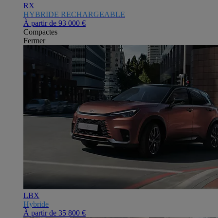
RX
HYBRIDE RECHARGEABLE
À partir de
93 000 €
Compactes
Fermer
LBX
Hybride
À partir de
35 800 €