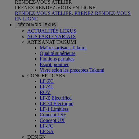
RENDEZ-VOUS ATELIER
PRENEZ RENDEZ-VOUS EN LIGNE
RENDEZ-VOUS ATELIER, PRENEZ RENDEZ-VOUS
EN LIGNE
DÉCOUVRIR LEXUS
ACTUALITÉS LEXUS
NOS PARTENARIATS
ARTISANAT TAKUMI
Maîtres-artisans Takumi
Qualité supérieure
Finitions parfaites
Esprit pionnier
Vivre selon les preceptes Takumi
CONCEPT CARS
LF-ZC
LF-ZL
ROV
LF-Z Electrified
LF-30 Électrique
LF-1 Limitless
Concept LS+
Concept UX
LF-FC
LF-SA
DESIGN