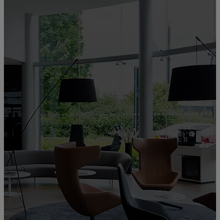
Bienvenue chez
RÉPARATEUR
AGRÉÉ LEXUS
- SNDA
TOUZALIN
f2a8fbce-df5d-4e61-81f3-b7827bb6621f