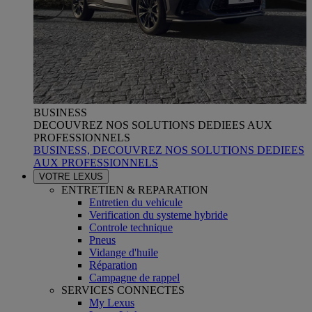
BUSINESS
DECOUVREZ NOS SOLUTIONS DEDIEES AUX
PROFESSIONNELS
BUSINESS, DECOUVREZ NOS SOLUTIONS DEDIEES
AUX PROFESSIONNELS
VOTRE LEXUS
ENTRETIEN & REPARATION
Entretien du vehicule
Verification du systeme hybride
Controle technique
Pneus
Vidange d'huile
Réparation
Campagne de rappel
SERVICES CONNECTES
My Lexus