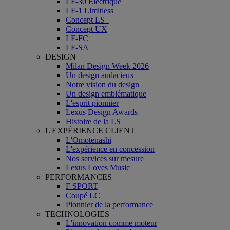
LF-30 Électrique
LF-1 Limitless
Concept LS+
Concept UX
LF-FC
LF-SA
DESIGN
Milan Design Week 2026
Un design audacieux
Notre vision du design
Un design emblématique
L'esprit pionnier
Lexus Design Awards
Histoire de la LS
L'EXPÉRIENCE CLIENT
L'Omotenashi
L'expérience en concession
Nos services sur mesure
Lexus Loves Music
PERFORMANCES
F SPORT
Coupé LC
Pionnier de la performance
TECHNOLOGIES
L'innovation comme moteur