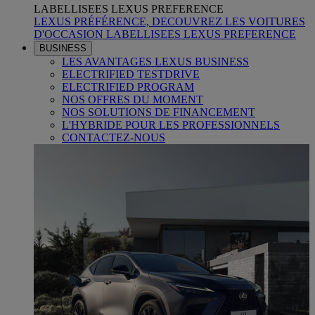
LABELLISEES LEXUS PREFERENCE
LEXUS PRÉFÉRENCE, DECOUVREZ LES VOITURES
D'OCCASION LABELLISEES LEXUS PREFERENCE
BUSINESS
LES AVANTAGES LEXUS BUSINESS
ELECTRIFIED TESTDRIVE
ELECTRIFIED PROGRAM
NOS OFFRES DU MOMENT
NOS SOLUTIONS DE FINANCEMENT
L'HYBRIDE POUR LES PROFESSIONNELS
CONTACTEZ-NOUS