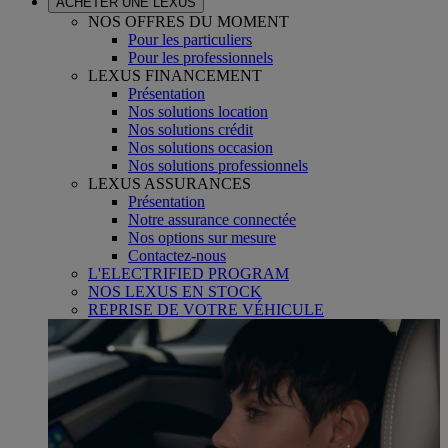
ACHETER UNE LEXUS
NOS OFFRES DU MOMENT
Pour les particuliers
Pour les professionnels
LEXUS FINANCEMENT
Présentation
Nos solutions location
Nos solutions crédit
Nos solutions occasion
Nos solutions professionnels
LEXUS ASSURANCES
Présentation
Notre assurance connectée
Nos options sur mesure
Contactez-nous
L'ELECTRIFIED PROGRAM
NOS LEXUS EN STOCK
REPRISE DE VOTRE VÉHICULE