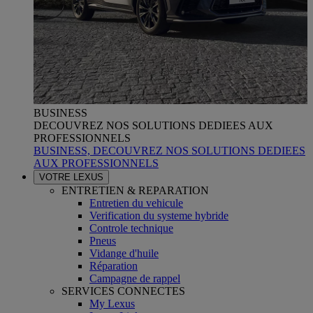
BUSINESS
DECOUVREZ NOS SOLUTIONS DEDIEES AUX
PROFESSIONNELS
BUSINESS, DECOUVREZ NOS SOLUTIONS DEDIEES
AUX PROFESSIONNELS
VOTRE LEXUS
ENTRETIEN & REPARATION
Entretien du vehicule
Verification du systeme hybride
Controle technique
Pneus
Vidange d'huile
Réparation
Campagne de rappel
SERVICES CONNECTES
My Lexus