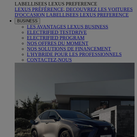
LABELLISEES LEXUS PREFERENCE
LEXUS PRÉFÉRENCE, DECOUVREZ LES VOITURES
D'OCCASION LABELLISEES LEXUS PREFERENCE
BUSINESS
LES AVANTAGES LEXUS BUSINESS
ELECTRIFIED TESTDRIVE
ELECTRIFIED PROGRAM
NOS OFFRES DU MOMENT
NOS SOLUTIONS DE FINANCEMENT
L'HYBRIDE POUR LES PROFESSIONNELS
CONTACTEZ-NOUS