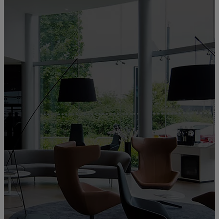
Bienvenue chez
LEXUS
STRASBOURG
66cb72d5-811e-46a5-b777-1c82fd46fb06
Service commercial, Atelier, Carrosserie, Centre Lexus