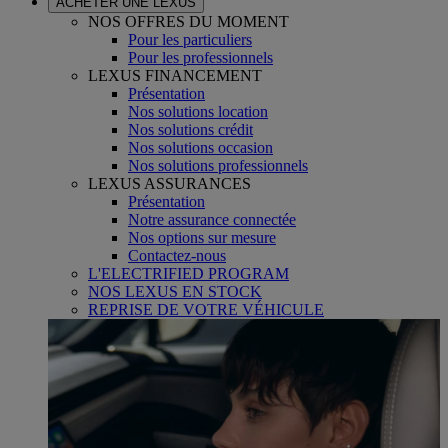
ACHETER UNE LEXUS
NOS OFFRES DU MOMENT
Pour les particuliers
Pour les professionnels
LEXUS FINANCEMENT
Présentation
Nos solutions location
Nos solutions crédit
Nos solutions occasion
Nos solutions professionnels
LEXUS ASSURANCES
Présentation
Notre assurance connectée
Nos options sur mesure
Contactez-nous
L'ELECTRIFIED PROGRAM
NOS LEXUS EN STOCK
REPRISE DE VOTRE VÉHICULE