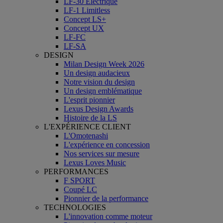
LF-30 Électrique
LF-1 Limitless
Concept LS+
Concept UX
LF-FC
LF-SA
DESIGN
Milan Design Week 2026
Un design audacieux
Notre vision du design
Un design emblématique
L'esprit pionnier
Lexus Design Awards
Histoire de la LS
L'EXPÉRIENCE CLIENT
L'Omotenashi
L'expérience en concession
Nos services sur mesure
Lexus Loves Music
PERFORMANCES
F SPORT
Coupé LC
Pionnier de la performance
TECHNOLOGIES
L'innovation comme moteur