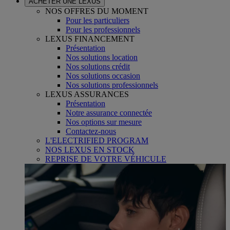
ACHETER UNE LEXUS
NOS OFFRES DU MOMENT
Pour les particuliers
Pour les professionnels
LEXUS FINANCEMENT
Présentation
Nos solutions location
Nos solutions crédit
Nos solutions occasion
Nos solutions professionnels
LEXUS ASSURANCES
Présentation
Notre assurance connectée
Nos options sur mesure
Contactez-nous
L'ELECTRIFIED PROGRAM
NOS LEXUS EN STOCK
REPRISE DE VOTRE VÉHICULE