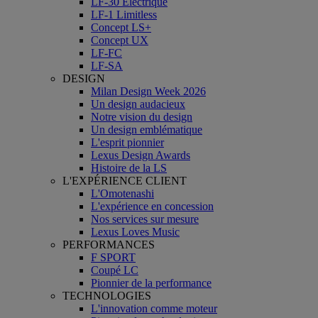
LF-30 Électrique
LF-1 Limitless
Concept LS+
Concept UX
LF-FC
LF-SA
DESIGN
Milan Design Week 2026
Un design audacieux
Notre vision du design
Un design emblématique
L'esprit pionnier
Lexus Design Awards
Histoire de la LS
L'EXPÉRIENCE CLIENT
L'Omotenashi
L'expérience en concession
Nos services sur mesure
Lexus Loves Music
PERFORMANCES
F SPORT
Coupé LC
Pionnier de la performance
TECHNOLOGIES
L'innovation comme moteur