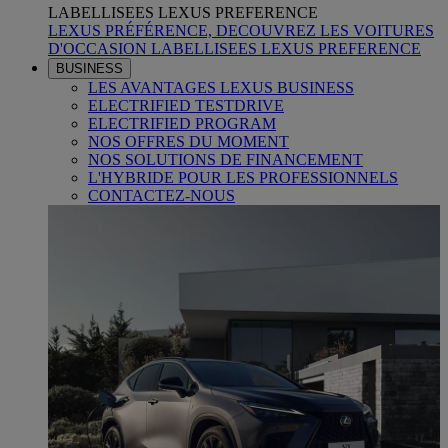
LABELLISEES LEXUS PREFERENCE
LEXUS PRÉFÉRENCE, DECOUVREZ LES VOITURES
D'OCCASION LABELLISEES LEXUS PREFERENCE
BUSINESS
LES AVANTAGES LEXUS BUSINESS
ELECTRIFIED TESTDRIVE
ELECTRIFIED PROGRAM
NOS OFFRES DU MOMENT
NOS SOLUTIONS DE FINANCEMENT
L'HYBRIDE POUR LES PROFESSIONNELS
CONTACTEZ-NOUS