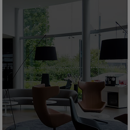
Bienvenue chez
LEXUS PAYS-
BASQUE
00CD0-E9EAD-1A393-9AC00-01350-3
Service commercial, Atelier, Carrosserie, Centre Lexus