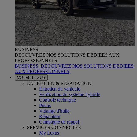
BUSINESS
DECOUVREZ NOS SOLUTIONS DEDIEES AUX
PROFESSIONNELS
BUSINESS, DECOUVREZ NOS SOLUTIONS DEDIEES
AUX PROFESSIONNELS
VOTRE LEXUS
ENTRETIEN & REPARATION
Entretien du vehicule
Verification du systeme hybride
Controle technique
Pneus
Vidange d'huile
Réparation
Campagne de rappel
SERVICES CONNECTES
My Lexus