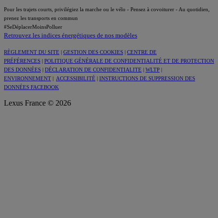
Pour les trajets courts, privilégiez la marche ou le vélo - Pensez à covoiturer - Au quotidien,
prenez les transports en commun
#SeDéplacerMoinsPolluer
Retrouvez les indices énergétiques de nos modèles
RÈGLEMENT DU SITE
|
GESTION DES COOKIES
|
CENTRE DE
PRÉFÉRENCES
|
POLITIQUE GÉNÉRALE DE CONFIDENTIALITÉ ET DE PROTECTION
DES DONNÉES
|
DÉCLARATION DE CONFIDENTIALITE
|
WLTP
|
ENVIRONNEMENT
|
ACCESSIBILITÉ
|
INSTRUCTIONS DE SUPPRESSION DES
DONNÉES FACEBOOK
Lexus France © 2026