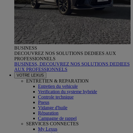
BUSINESS
DECOUVREZ NOS SOLUTIONS DEDIEES AUX
PROFESSIONNELS
BUSINESS, DECOUVREZ NOS SOLUTIONS DEDIEES
AUX PROFESSIONNELS
VOTRE LEXUS
ENTRETIEN & REPARATION
Entretien du vehicule
Verification du systeme hybride
Controle technique
Pneus
Vidange d'huile
Réparation
Campagne de rappel
SERVICES CONNECTES
My Lexus