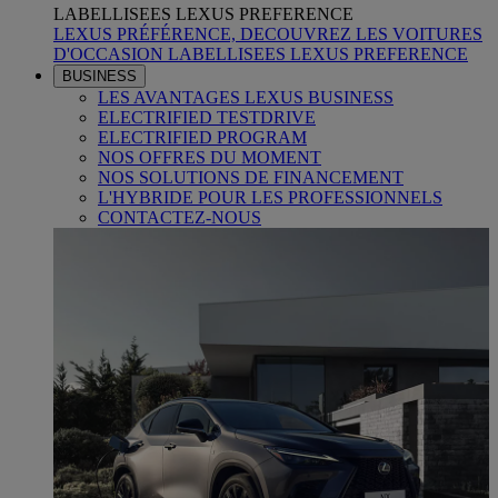
LABELLISEES LEXUS PREFERENCE
LEXUS PRÉFÉRENCE, DECOUVREZ LES VOITURES
D'OCCASION LABELLISEES LEXUS PREFERENCE
BUSINESS
LES AVANTAGES LEXUS BUSINESS
ELECTRIFIED TESTDRIVE
ELECTRIFIED PROGRAM
NOS OFFRES DU MOMENT
NOS SOLUTIONS DE FINANCEMENT
L'HYBRIDE POUR LES PROFESSIONNELS
CONTACTEZ-NOUS