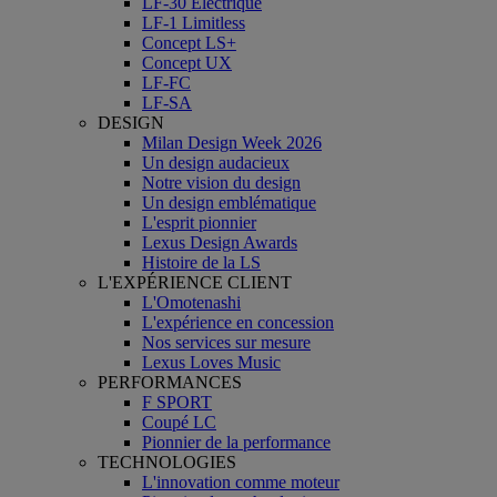
LF-30 Électrique
LF-1 Limitless
Concept LS+
Concept UX
LF-FC
LF-SA
DESIGN
Milan Design Week 2026
Un design audacieux
Notre vision du design
Un design emblématique
L'esprit pionnier
Lexus Design Awards
Histoire de la LS
L'EXPÉRIENCE CLIENT
L'Omotenashi
L'expérience en concession
Nos services sur mesure
Lexus Loves Music
PERFORMANCES
F SPORT
Coupé LC
Pionnier de la performance
TECHNOLOGIES
L'innovation comme moteur