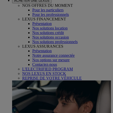
ACHETER UNE LEXUS
NOS OFFRES DU MOMENT
Pour les particuliers
Pour les professionnels
LEXUS FINANCEMENT
Présentation
Nos solutions location
Nos solutions crédit
Nos solutions occasion
Nos solutions professionnels
LEXUS ASSURANCES
Présentation
Notre assurance connectée
Nos options sur mesure
Contactez-nous
L'ELECTRIFIED PROGRAM
NOS LEXUS EN STOCK
REPRISE DE VOTRE VÉHICULE