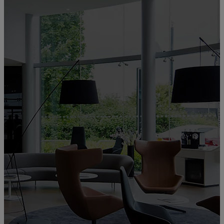
Bienvenue chez
LEXUS
ANDORRE
00CD0-E9EAD-19F75-79800-01350-3
Service commercial, Atelier, Carrosserie, Centre Lexus