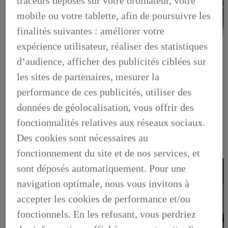
traceurs déposés sur votre ordinateur, votre
mobile ou votre tablette, afin de poursuivre les
finalités suivantes : améliorer votre
LEXUS PRÉFÉRENCE
expérience utilisateur, réaliser des statistiques
DECOUVREZ LES VOITURES D'OCCASION
LABELLISEES LEXUS PREFERENCE
d’audience, afficher des publicités ciblées sur
LEXUS PRÉFÉRENCE, DECOUVREZ LES VOITURES
les sites de partenaires, mesurer la
D'OCCASION LABELLISEES LEXUS PREFERENCE
BUSINESS
performance de ces publicités, utiliser des
LES AVANTAGES LEXUS BUSINESS
données de géolocalisation, vous offrir des
ELECTRIFIED TESTDRIVE
ELECTRIFIED PROGRAM
fonctionnalités relatives aux réseaux sociaux.
NOS OFFRES DU MOMENT
NOS SOLUTIONS DE FINANCEMENT
Des cookies sont nécessaires au
L'HYBRIDE POUR LES PROFESSIONNELS
fonctionnement du site et de nos services, et
CONTACTEZ-NOUS
sont déposés automatiquement. Pour une
navigation optimale, nous vous invitons à
accepter les cookies de performance et/ou
fonctionnels. En les refusant, vous perdriez