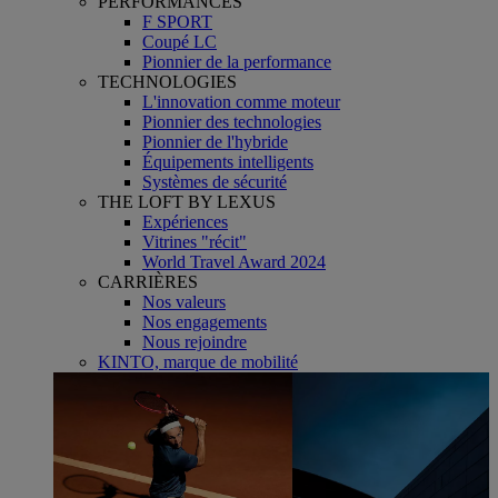
PERFORMANCES
F SPORT
Coupé LC
Pionnier de la performance
TECHNOLOGIES
L'innovation comme moteur
Pionnier des technologies
Pionnier de l'hybride
Équipements intelligents
Systèmes de sécurité
THE LOFT BY LEXUS
Expériences
Vitrines "récit"
World Travel Award 2024
CARRIÈRES
Nos valeurs
Nos engagements
Nous rejoindre
KINTO, marque de mobilité