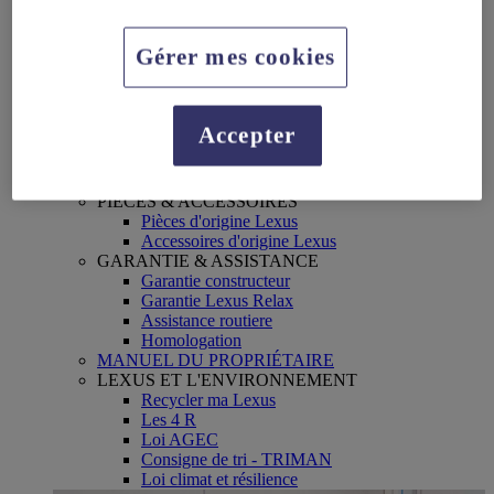
Pneus
Vidange d'huile
Réparation
Gérer mes cookies
Campagne de rappel
SERVICES CONNECTES
My Lexus
Lexus Link+
Accepter
Multimédia
Apple Carplay & Android Auto
Bluetooth
PIÈCES & ACCESSOIRES
Pièces d'origine Lexus
Accessoires d'origine Lexus
GARANTIE & ASSISTANCE
Garantie constructeur
Garantie Lexus Relax
Assistance routiere
Homologation
MANUEL DU PROPRIÉTAIRE
LEXUS ET L'ENVIRONNEMENT
Recycler ma Lexus
Les 4 R
Loi AGEC
Consigne de tri - TRIMAN
Loi climat et résilience