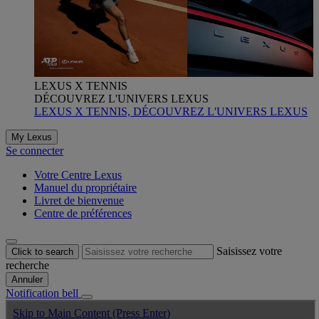
LEXUS X TENNIS
DÉCOUVREZ L'UNIVERS LEXUS
LEXUS X TENNIS, DÉCOUVREZ L'UNIVERS LEXUS
My Lexus
Se connecter
Votre Centre Lexus
Manuel du propriétaire
Livret de bienvenue
Centre de préférences
Saisissez votre
Click to search
recherche
Annuler
Notification bell