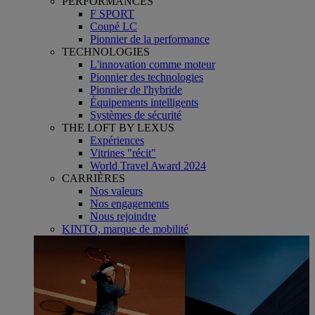
PERFORMANCES
F SPORT
Coupé LC
Pionnier de la performance
TECHNOLOGIES
L'innovation comme moteur
Pionnier des technologies
Pionnier de l'hybride
Équipements intelligents
Systèmes de sécurité
THE LOFT BY LEXUS
Expériences
Vitrines "récit"
World Travel Award 2024
CARRIÈRES
Nos valeurs
Nos engagements
Nous rejoindre
KINTO, marque de mobilité