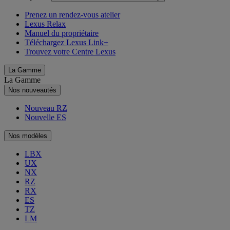
Prenez un rendez-vous atelier
Lexus Relax
Manuel du propriétaire
Téléchargez Lexus Link+
Trouvez votre Centre Lexus
La Gamme
La Gamme
Nos nouveautés
Nouveau RZ
Nouvelle ES
Nos modèles
LBX
UX
NX
RZ
RX
ES
TZ
LM