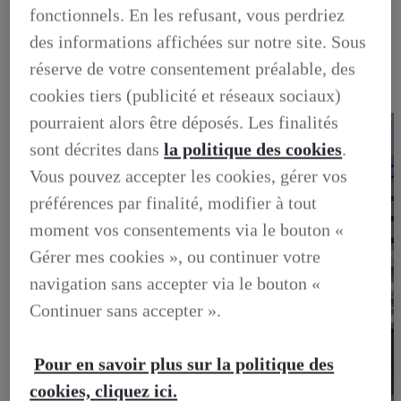
OCCASIONS
fonctionnels. En les refusant, vous perdriez
NOTRE STOCK D'OCCASIONS
des informations affichées sur notre site. Sous
VENDEZ VOTRE VEHICULE
FINANCEZ VOTRE OCCASION
réserve de votre consentement préalable, des
GARANTIE LEXUS PREFERENCE
LIVRET DE BIENVENUE
cookies tiers (publicité et réseaux sociaux)
FOIRE AUX QUESTIONS
pourraient alors être déposés. Les finalités
sont décrites dans
la politique des cookies
.
Vous pouvez accepter les cookies, gérer vos
préférences par finalité, modifier à tout
moment vos consentements via le bouton «
Gérer mes cookies », ou continuer votre
navigation sans accepter via le bouton «
Continuer sans accepter ».
Pour en savoir plus sur la politique des
cookies, cliquez ici.