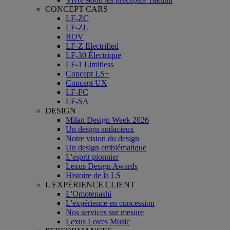
CONCEPT CARS
LF-ZC
LF-ZL
ROV
LF-Z Electrified
LF-30 Électrique
LF-1 Limitless
Concept LS+
Concept UX
LF-FC
LF-SA
DESIGN
Milan Design Week 2026
Un design audacieux
Notre vision du design
Un design emblématique
L'esprit pionnier
Lexus Design Awards
Histoire de la LS
L'EXPÉRIENCE CLIENT
L'Omotenashi
L'expérience en concession
Nos services sur mesure
Lexus Loves Music