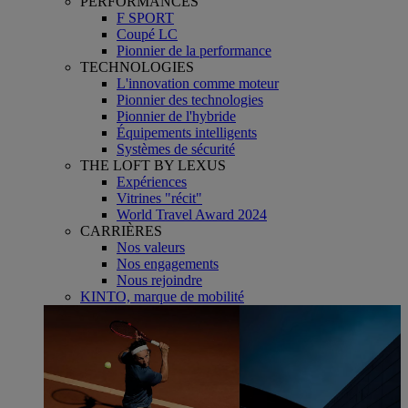
PERFORMANCES
F SPORT
Coupé LC
Pionnier de la performance
TECHNOLOGIES
L'innovation comme moteur
Pionnier des technologies
Pionnier de l'hybride
Équipements intelligents
Systèmes de sécurité
THE LOFT BY LEXUS
Expériences
Vitrines "récit"
World Travel Award 2024
CARRIÈRES
Nos valeurs
Nos engagements
Nous rejoindre
KINTO, marque de mobilité