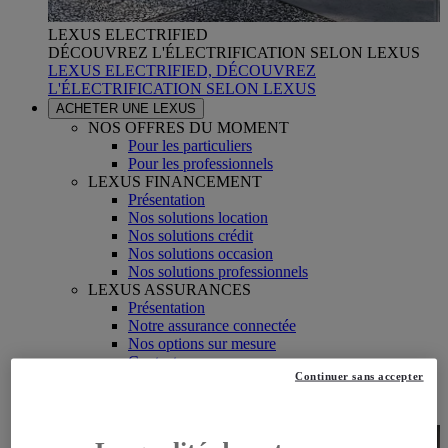
LEXUS ELECTRIFIED
DÉCOUVREZ L'ÉLECTRIFICATION SELON LEXUS
LEXUS ELECTRIFIED, DÉCOUVREZ
L'ÉLECTRIFICATION SELON LEXUS
ACHETER UNE LEXUS
NOS OFFRES DU MOMENT
Pour les particuliers
Pour les professionnels
LEXUS FINANCEMENT
Présentation
Nos solutions location
Nos solutions crédit
Nos solutions occasion
Nos solutions professionnels
LEXUS ASSURANCES
Présentation
Notre assurance connectée
Nos options sur mesure
Contactez-nous
Continuer sans accepter
L'ELECTRIFIED PROGRAM
NOS LEXUS EN STOCK
REPRISE DE VOTRE VÉHICULE