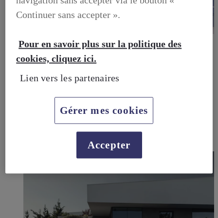
Continuer sans accepter ».
LEXUS PRÉFÉRENCE
Pour en savoir plus sur la politique des
DECOUVREZ LES VOITURES D'OCCASION
cookies, cliquez ici.
LABELLISEES LEXUS PREFERENCE
LEXUS PRÉFÉRENCE, DECOUVREZ LES VOITURES
D'OCCASION LABELLISEES LEXUS PREFERENCE
Lien vers les partenaires
BUSINESS
LES AVANTAGES LEXUS BUSINESS
ELECTRIFIED TESTDRIVE
Gérer mes cookies
ELECTRIFIED PROGRAM
NOS OFFRES DU MOMENT
NOS SOLUTIONS DE FINANCEMENT
L'HYBRIDE POUR LES PROFESSIONNELS
Accepter
CONTACTEZ-NOUS