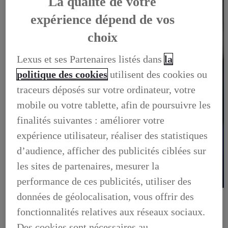
La qualité de votre
expérience dépend de vos
choix
Lexus et ses Partenaires listés dans
la
politique des cookies
utilisent des cookies ou
traceurs déposés sur votre ordinateur, votre
mobile ou votre tablette, afin de poursuivre les
finalités suivantes : améliorer votre
expérience utilisateur, réaliser des statistiques
d’audience, afficher des publicités ciblées sur
les sites de partenaires, mesurer la
performance de ces publicités, utiliser des
OFFRES DU MOMENT
données de géolocalisation, vous offrir des
DÉCOUVREZ TOUTES NOS OFFRES
fonctionnalités relatives aux réseaux sociaux.
OFFRES DU MOMENT, DÉCOUVREZ TOUTES NOS
OFFRES
Des cookies sont nécessaires au