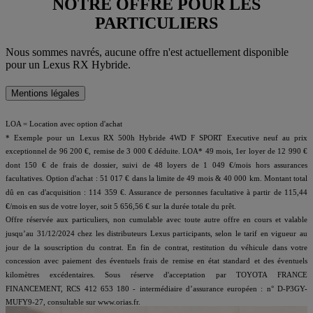
NOTRE OFFRE POUR LES
PARTICULIERS
Nous sommes navrés, aucune offre n'est actuellement disponible
pour un Lexus RX Hybride.
Mentions légales
LOA = Location avec option d'achat
* Exemple pour un Lexus RX 500h Hybride 4WD F SPORT Executive neuf au prix
exceptionnel de 96 200 €, remise de 3 000 € déduite. LOA* 49 mois, 1er loyer de 12 990 €
dont 150 € de frais de dossier, suivi de 48 loyers de 1 049 €/mois hors assurances
facultatives. Option d'achat : 51 017 € dans la limite de 49 mois & 40 000 km. Montant total
dû en cas d'acquisition : 114 359 €. Assurance de personnes facultative à partir de 115,44
€/mois en sus de votre loyer, soit 5 656,56 € sur la durée totale du prêt.
Offre réservée aux particuliers, non cumulable avec toute autre offre en cours et valable
jusqu’au 31/12/2024 chez les distributeurs Lexus participants, selon le tarif en vigueur au
jour de la souscription du contrat. En fin de contrat, restitution du véhicule dans votre
concession avec paiement des éventuels frais de remise en état standard et des éventuels
kilomètres excédentaires. Sous réserve d'acceptation par TOYOTA FRANCE
FINANCEMENT, RCS 412 653 180 - intermédiaire d’assurance européen : n° D-P3GY-
MUFY9-27, consultable sur www.orias.fr.