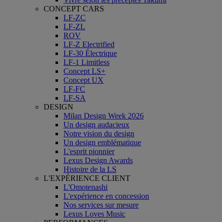
CONCEPT CARS
LF-ZC
LF-ZL
ROV
LF-Z Electrified
LF-30 Électrique
LF-1 Limitless
Concept LS+
Concept UX
LF-FC
LF-SA
DESIGN
Milan Design Week 2026
Un design audacieux
Notre vision du design
Un design emblématique
L'esprit pionnier
Lexus Design Awards
Histoire de la LS
L'EXPÉRIENCE CLIENT
L'Omotenashi
L'expérience en concession
Nos services sur mesure
Lexus Loves Music