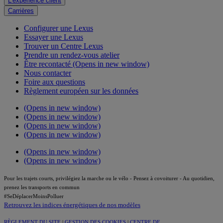
L'expérience client
Carrières
Configurer une Lexus
Essayer une Lexus
Trouver un Centre Lexus
Prendre un rendez-vous atelier
Être recontacté
(Opens in new window)
Nous contacter
Foire aux questions
Règlement européen sur les données
(Opens in new window)
(Opens in new window)
(Opens in new window)
(Opens in new window)
(Opens in new window)
(Opens in new window)
Pour les trajets courts, privilégiez la marche ou le vélo - Pensez à covoiturer - Au quotidien,
prenez les transports en commun
#SeDéplacerMoinsPolluer
Retrouvez les indices énergétiques de nos modèles
RÈGLEMENT DU SITE
|
GESTION DES COOKIES
|
CENTRE DE