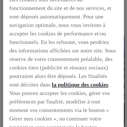
OCCASIONS
fonctionnement du site et de nos services, et
NOTRE STOCK D'OCCASIONS
VENDEZ VOTRE VEHICULE
sont déposés automatiquement. Pour une
FINANCEZ VOTRE OCCASION
GARANTIE LEXUS PREFERENCE
navigation optimale, nous vous invitons à
LIVRET DE BIENVENUE
accepter les cookies de performance et/ou
FOIRE AUX QUESTIONS
fonctionnels. En les refusant, vous perdriez
des informations affichées sur notre site. Sous
réserve de votre consentement préalable, des
cookies tiers (publicité et réseaux sociaux)
pourraient alors être déposés. Les finalités
sont décrites dans
la politique des cookies
.
Vous pouvez accepter les cookies, gérer vos
préférences par finalité, modifier à tout
moment vos consentements via le bouton «
Gérer mes cookies », ou continuer votre
navigation sans accepter via le bouton «