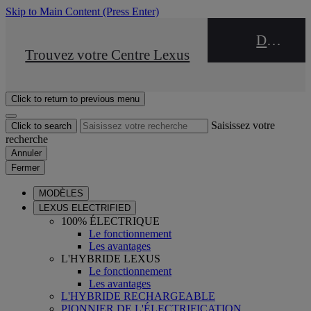
Skip to Main Content
(Press Enter)
DEALER NAME
STOP DRIVE Takata
Trouvez votre Centre Lexus
Click to return to previous menu
Saisissez votre
Click to search
recherche
Annuler
Fermer
MODÈLES
LEXUS ELECTRIFIED
100% ÉLECTRIQUE
Le fonctionnement
Les avantages
L'HYBRIDE LEXUS
Le fonctionnement
Les avantages
L'HYBRIDE RECHARGEABLE
PIONNIER DE L'ÉLECTRIFICATION