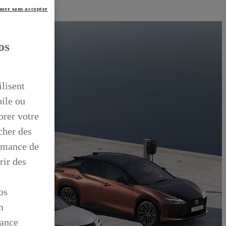
uer sans accepter
os
ilisent
bile ou
orer votre
icher des
ormance de
rir des
os
n
mance