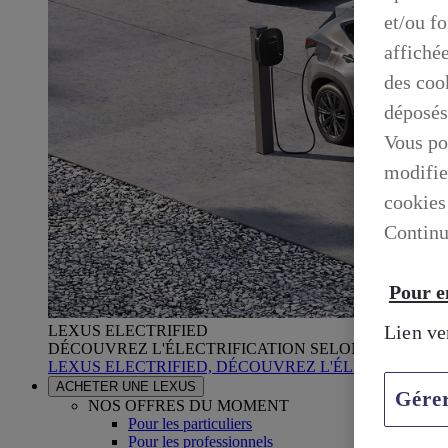
et/ou f
affiché
des cook
déposés
Vous po
modifie
cookies
Continu
Pour en
Lien ve
LEXUS ELECTRIFIED
DÉCOUVREZ L'ÉLECTRIFICATION SELON LEXUS
LEXUS ELECTRIFIED, DÉCOUVREZ L'ÉLECTRIFICA
ACHETER UNE LEXUS
Gére
NOS OFFRES DU MOMENT
Pour les particuliers
Pour les professionnels