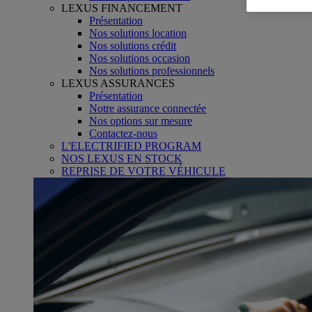
LEXUS FINANCEMENT
Présentation
Nos solutions location
Nos solutions crédit
Nos solutions occasion
Nos solutions professionnels
LEXUS ASSURANCES
Présentation
Notre assurance connectée
Nos options sur mesure
Contactez-nous
L'ELECTRIFIED PROGRAM
NOS LEXUS EN STOCK
REPRISE DE VOTRE VÉHICULE