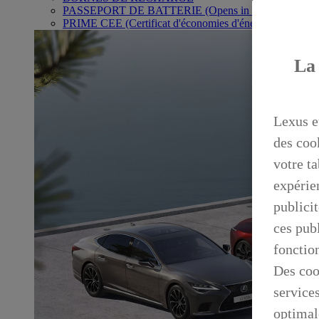
PASSEPORT DE BATTERIE
(Opens in new window)
PRIME CEE (Certificat d'économies d'énergie)
La 
Lexus e
des coo
votre ta
expérien
publicit
ces publ
fonctio
Des coo
service
optimal