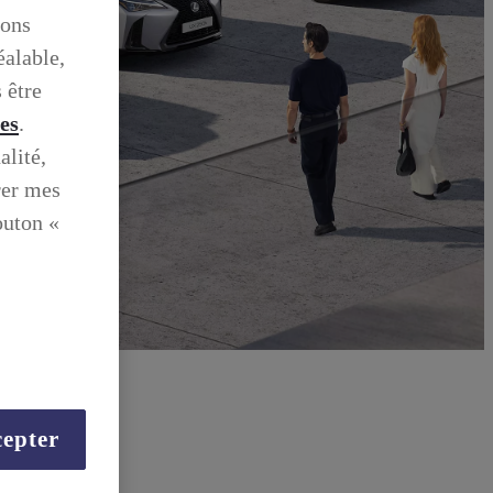
ions
éalable,
 être
ies
.
alité,
rer mes
outon «
epter