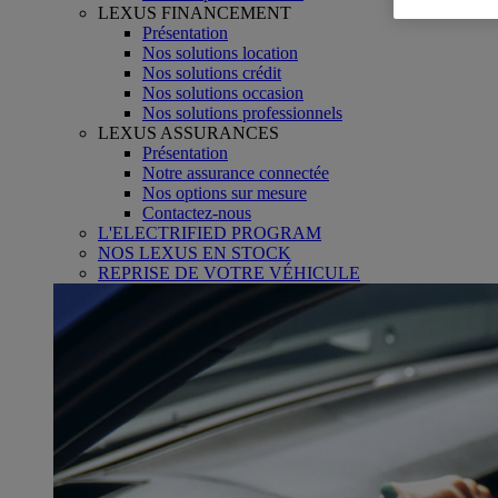
LEXUS FINANCEMENT
Présentation
Nos solutions location
Nos solutions crédit
Nos solutions occasion
Nos solutions professionnels
LEXUS ASSURANCES
Présentation
Notre assurance connectée
Nos options sur mesure
Contactez-nous
L'ELECTRIFIED PROGRAM
NOS LEXUS EN STOCK
REPRISE DE VOTRE VÉHICULE