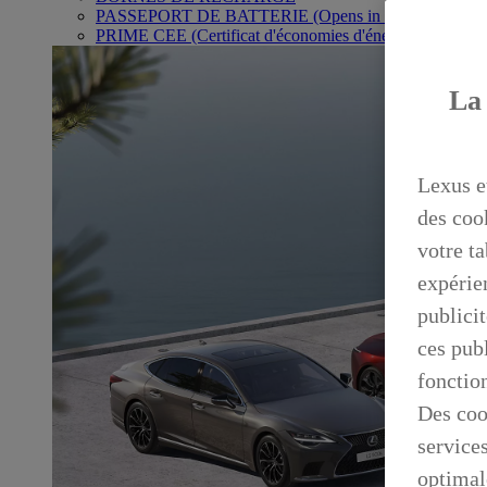
PASSEPORT DE BATTERIE
(Opens in new window)
PRIME CEE (Certificat d'économies d'énergie)
La 
Lexus e
des coo
votre ta
expérien
publicit
ces publ
fonctio
Des coo
service
optimal