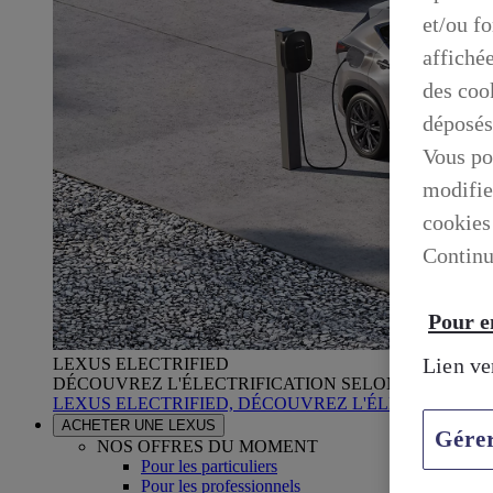
et/ou f
affiché
des cook
déposés
Vous po
modifie
cookies
Continu
Pour en
Lien ve
LEXUS ELECTRIFIED
DÉCOUVREZ L'ÉLECTRIFICATION SELON LEXUS
LEXUS ELECTRIFIED, DÉCOUVREZ L'ÉLECTRIFICA
ACHETER UNE LEXUS
Gére
NOS OFFRES DU MOMENT
Pour les particuliers
Pour les professionnels