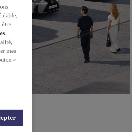
ions
éalable,
 être
ies
.
alité,
rer mes
outon «
epter