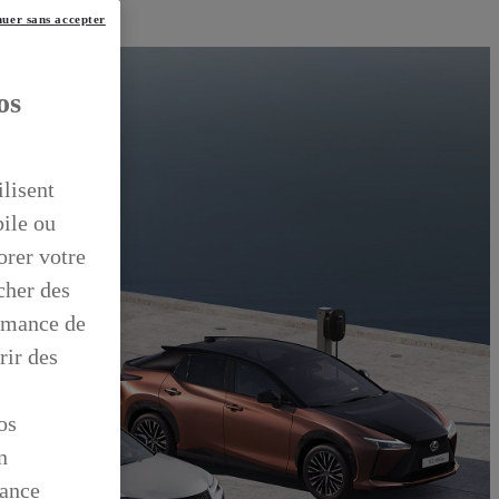
uer sans accepter
os
ilisent
bile ou
orer votre
icher des
ormance de
rir des
os
n
mance