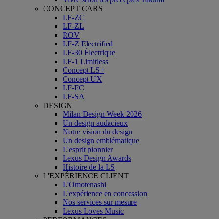
CONCEPT CARS
LF-ZC
LF-ZL
ROV
LF-Z Electrified
LF-30 Électrique
LF-1 Limitless
Concept LS+
Concept UX
LF-FC
LF-SA
DESIGN
Milan Design Week 2026
Un design audacieux
Notre vision du design
Un design emblématique
L'esprit pionnier
Lexus Design Awards
Histoire de la LS
L'EXPÉRIENCE CLIENT
L'Omotenashi
L'expérience en concession
Nos services sur mesure
Lexus Loves Music