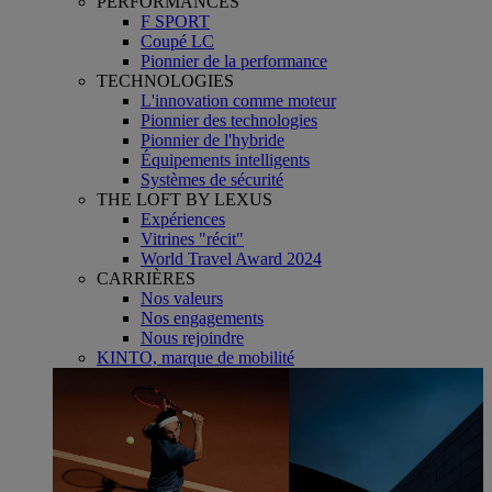
PERFORMANCES
F SPORT
Coupé LC
Pionnier de la performance
TECHNOLOGIES
L'innovation comme moteur
Pionnier des technologies
Pionnier de l'hybride
Équipements intelligents
Systèmes de sécurité
THE LOFT BY LEXUS
Expériences
Vitrines "récit"
World Travel Award 2024
CARRIÈRES
Nos valeurs
Nos engagements
Nous rejoindre
KINTO, marque de mobilité