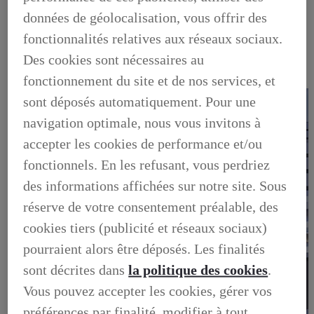
OCCASIONS
données de géolocalisation, vous offrir des
NOTRE STOCK D'OCCASIONS
VENDEZ VOTRE VEHICULE
fonctionnalités relatives aux réseaux sociaux.
FINANCEZ VOTRE OCCASION
GARANTIE LEXUS PREFERENCE
Des cookies sont nécessaires au
LIVRET DE BIENVENUE
fonctionnement du site et de nos services, et
FOIRE AUX QUESTIONS
sont déposés automatiquement. Pour une
navigation optimale, nous vous invitons à
accepter les cookies de performance et/ou
fonctionnels. En les refusant, vous perdriez
des informations affichées sur notre site. Sous
réserve de votre consentement préalable, des
cookies tiers (publicité et réseaux sociaux)
pourraient alors être déposés. Les finalités
sont décrites dans
la politique des cookies
.
Vous pouvez accepter les cookies, gérer vos
préférences par finalité, modifier à tout