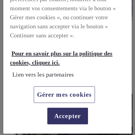
moment vos consentements via le bouton «
Gérer mes cookies », ou continuer votre
LEXUS PRÉFÉRENCE
navigation sans accepter via le bouton «
DECOUVREZ LES VOITURES D'OCCASION
Continuer sans accepter ».
LABELLISEES LEXUS PREFERENCE
LEXUS PRÉFÉRENCE, DECOUVREZ LES VOITURES
D'OCCASION LABELLISEES LEXUS PREFERENCE
Pour en savoir plus sur la politique des
BUSINESS
LES AVANTAGES LEXUS BUSINESS
cookies, cliquez ici.
ELECTRIFIED TESTDRIVE
ELECTRIFIED PROGRAM
Lien vers les partenaires
NOS OFFRES DU MOMENT
NOS SOLUTIONS DE FINANCEMENT
L'HYBRIDE POUR LES PROFESSIONNELS
CONTACTEZ-NOUS
Gérer mes cookies
Accepter