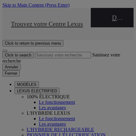
Skip to Main Content
(Press Enter)
DEALER NAME
STOP DRIVE Takata
Trouvez votre Centre Lexus
Click to return to previous menu
Saisissez votre
Click to search
recherche
Annuler
Fermer
MODÈLES
LEXUS ELECTRIFIED
100% ÉLECTRIQUE
Le fonctionnement
Les avantages
L'HYBRIDE LEXUS
Le fonctionnement
Les avantages
L'HYBRIDE RECHARGEABLE
PIONNIER DE L'ÉLECTRIFICATION