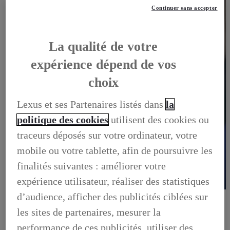
Continuer sans accepter
La qualité de votre
expérience dépend de vos
choix
Lexus et ses Partenaires listés dans
la
politique des cookies
utilisent des cookies ou
traceurs déposés sur votre ordinateur, votre
mobile ou votre tablette, afin de poursuivre les
finalités suivantes : améliorer votre
expérience utilisateur, réaliser des statistiques
d’audience, afficher des publicités ciblées sur
OFFRES DU MOMENT
DÉCOUVREZ TOUTES NOS OFFRES
les sites de partenaires, mesurer la
OFFRES DU MOMENT, DÉCOUVREZ TOUTES NOS
OFFRES
performance de ces publicités, utiliser des