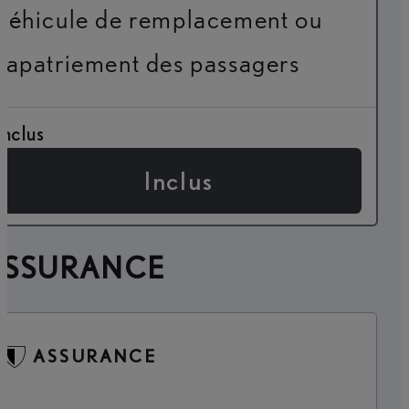
véhicule de remplacement ou
rapatriement des passagers
Inclus
Inclus
ASSURANCE
ASSURANCE