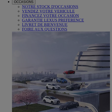
OCCASIONS
NOTRE STOCK D'OCCASIONS
VENDEZ VOTRE VEHICULE
FINANCEZ VOTRE OCCASION
GARANTIE LEXUS PREFERENCE
LIVRET DE BIENVENUE
FOIRE AUX QUESTIONS