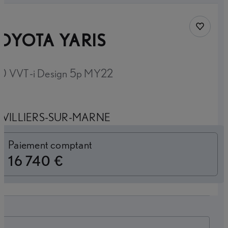
Sauvegar
OYOTA YARIS
20 VVT-i Design 5p MY22
VILLIERS-SUR-MARNE
Loyer mensuel
Paiement comptant
16 740 €