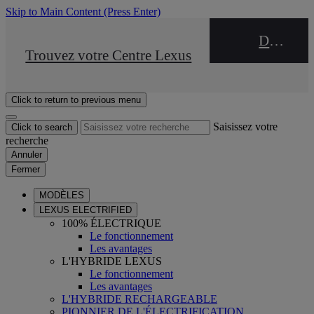
Skip to Main Content
(Press Enter)
DEALER NAME
STOP DRIVE Takata
Trouvez votre Centre Lexus
Click to return to previous menu
Saisissez votre
Click to search
recherche
Annuler
Fermer
MODÈLES
LEXUS ELECTRIFIED
100% ÉLECTRIQUE
Le fonctionnement
Les avantages
L'HYBRIDE LEXUS
Le fonctionnement
Les avantages
L'HYBRIDE RECHARGEABLE
PIONNIER DE L'ÉLECTRIFICATION