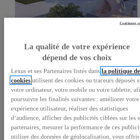
Continuer s
LEXUS PRÉFÉRENCE
DECOUVREZ LES VOITURES D'OCCASION
LABELLISEES LEXUS PREFERENCE
LEXUS PRÉFÉRENCE, DECOUVREZ LES VOITURES
La qualité de votre expérience
D'OCCASION LABELLISEES LEXUS PREFERENCE
BUSINESS
dépend de vos choix
LES AVANTAGES LEXUS BUSINESS
ELECTRIFIED TESTDRIVE
Lexus et ses Partenaires listés dans
la politique d
ELECTRIFIED PROGRAM
NOS OFFRES DU MOMENT
cookies
utilisent des cookies ou traceurs déposés s
NOS SOLUTIONS DE FINANCEMENT
L'HYBRIDE POUR LES PROFESSIONNELS
votre ordinateur, votre mobile ou votre tablette, af
CONTACTEZ-NOUS
poursuivre les finalités suivantes : améliorer votre
expérience utilisateur, réaliser des statistiques
d’audience, afficher des publicités ciblées sur les s
partenaires, mesurer la performance de ces publici
utiliser des données de géolocalisation, vous offrir