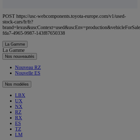
POST https://usc-webcomponents.toyota-europe.com/v1/used-
stock-cars/fr/fr?
brand=lexus&uscContext=used&uscEnv=production&vehicleForSal
fda7-4965-9987-143f87650338
La Gamme
La Gamme
Nos nouveautés
Nouveau RZ
Nouvelle ES
Nos modèles
LBX
UX
NX
RZ
RX
ES
TZ