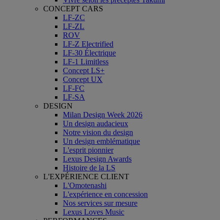
CONCEPT CARS
LF-ZC
LF-ZL
ROV
LF-Z Electrified
LF-30 Électrique
LF-1 Limitless
Concept LS+
Concept UX
LF-FC
LF-SA
DESIGN
Milan Design Week 2026
Un design audacieux
Notre vision du design
Un design emblématique
L'esprit pionnier
Lexus Design Awards
Histoire de la LS
L'EXPÉRIENCE CLIENT
L'Omotenashi
L'expérience en concession
Nos services sur mesure
Lexus Loves Music