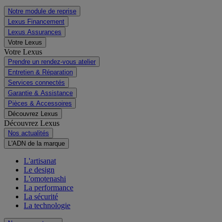
Véhicules neufs
Véhicules d'occasion
Notre module de reprise
Lexus Financement
Lexus Assurances
Votre Lexus
Votre Lexus
Prendre un rendez-vous atelier
Entretien & Réparation
Services connectés
Garantie & Assistance
Pièces & Accessoires
Découvrez Lexus
Découvrez Lexus
Nos actualités
L'ADN de la marque
L'artisanat
Le design
L'omotenashi
La performance
La sécurité
La technologie