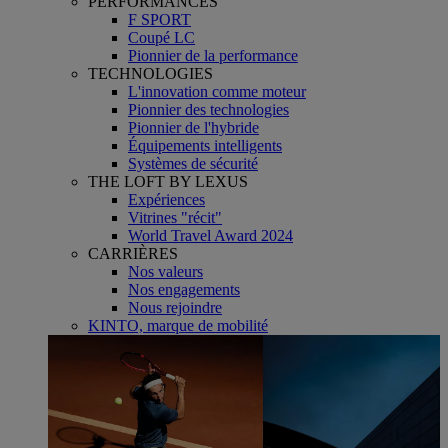
PERFORMANCES
F SPORT
Coupé LC
Pionnier de la performance
TECHNOLOGIES
L'innovation comme moteur
Pionnier des technologies
Pionnier de l'hybride
Équipements intelligents
Systèmes de sécurité
THE LOFT BY LEXUS
Expériences
Vitrines "récit"
World Travel Award 2024
CARRIÈRES
Nos valeurs
Nos engagements
Nous rejoindre
KINTO, marque de mobilité