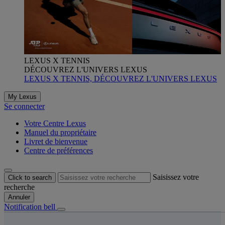
LEXUS X TENNIS
DÉCOUVREZ L'UNIVERS LEXUS
LEXUS X TENNIS, DÉCOUVREZ L'UNIVERS LEXUS
My Lexus
Se connecter
Votre Centre Lexus
Manuel du propriétaire
Livret de bienvenue
Centre de préférences
Saisissez votre
Click to search
recherche
Annuler
Notification bell
s êtes ici
: