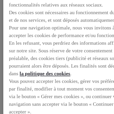
fonctionnalités relatives aux réseaux sociaux.
Des cookies sont nécessaires au fonctionnement du
et de nos services, et sont déposés automatiquemen
Pour une navigation optimale, nous vous invitons 
accepter les cookies de performance et/ou fonction
En les refusant, vous perdriez des informations af
sur notre site. Sous réserve de votre consentement
préalable, des cookies tiers (publicité et réseaux s
pourraient alors être déposés. Les finalités sont dé
BUSINESS
DECOUVREZ NOS SOLUTIONS DEDIEES AUX
dans
la politique des cookies
.
PROFESSIONNELS
Vous pouvez accepter les cookies, gérer vos préfé
BUSINESS, DECOUVREZ NOS SOLUTIONS DEDIEES
AUX PROFESSIONNELS
par finalité, modifier à tout moment vos consente
VOTRE LEXUS
via le bouton « Gérer mes cookies », ou continuer 
ENTRETIEN & REPARATION
Entretien du vehicule
navigation sans accepter via le bouton « Continuer
Verification du systeme hybride
Controle technique
accepter ».