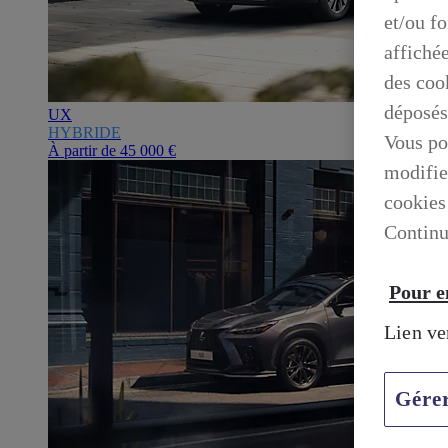
et/ou f
affiché
des cook
déposés
UX
HYBRIDE
Vous po
À partir de
45 000 €
modifie
cookies
Continu
Pour en
Lien ve
Gére