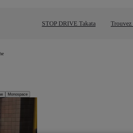
STOP DRIVE Takata
Trouvez 
che
ue
Monospace