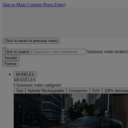
Skip to Main Content
(Press Enter)
Click to return to previous menu
Saisissez votre recher
Click to search
Annuler
Fermer
MODÈLES
MODÈLES
Choisissez votre catégorie
:
Tout
Hybride Rechargeable
Compactes
SUV
100% électriq