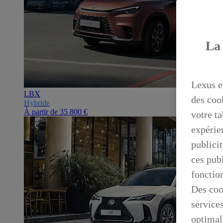
La 
Lexus e
LBX
des coo
Hybride
À partir de
35 800 €
votre ta
expérien
publicit
ces publ
fonctio
Des coo
service
optimal