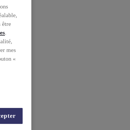
ions
éalable,
 être
ies
.
alité,
rer mes
outon «
epter