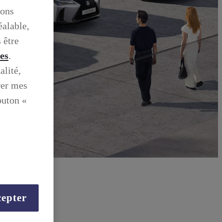
ions
éalable,
 être
ies
.
alité,
rer mes
outon «
epter