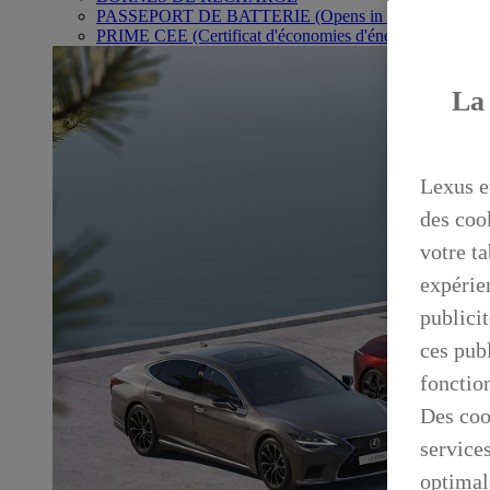
PASSEPORT DE BATTERIE
(Opens in new window)
PRIME CEE (Certificat d'économies d'énergie)
La 
Lexus e
des coo
votre ta
expérien
publicit
ces publ
fonctio
Des coo
service
optimal