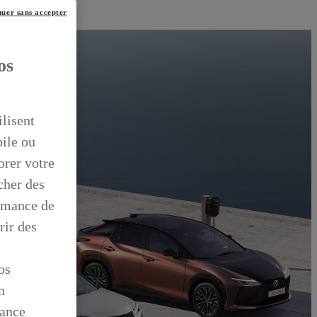
uer sans accepter
os
ilisent
bile ou
orer votre
icher des
ormance de
rir des
os
n
mance