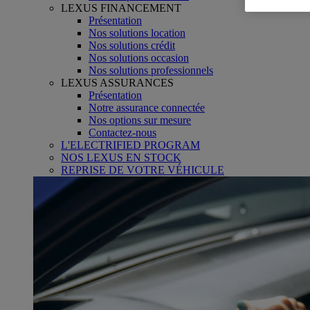
LEXUS FINANCEMENT
Présentation
Nos solutions location
Nos solutions crédit
Nos solutions occasion
Nos solutions professionnels
LEXUS ASSURANCES
Présentation
Notre assurance connectée
Nos options sur mesure
Contactez-nous
L'ELECTRIFIED PROGRAM
NOS LEXUS EN STOCK
REPRISE DE VOTRE VÉHICULE