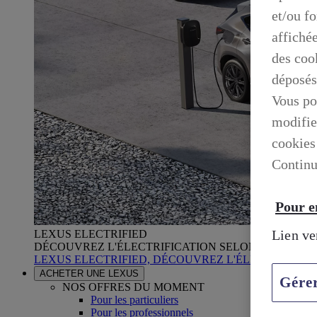
et/ou f
affiché
des cook
déposés
Vous po
modifie
cookies
Continu
Pour en
Lien ve
LEXUS ELECTRIFIED
DÉCOUVREZ L'ÉLECTRIFICATION SELON LEXUS
LEXUS ELECTRIFIED, DÉCOUVREZ L'ÉLECTRIFICA
ACHETER UNE LEXUS
Gére
NOS OFFRES DU MOMENT
Pour les particuliers
Pour les professionnels