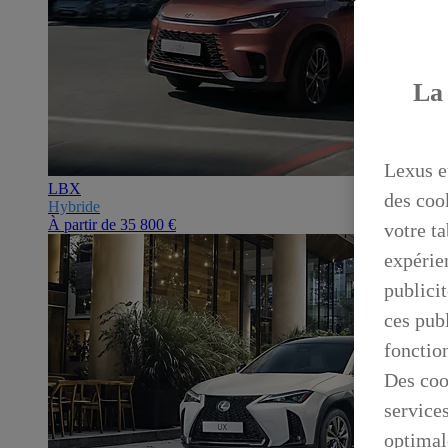
La 
Lexus e
LBX
des coo
Hybride
À partir de
35 800 €
votre ta
expérien
publicit
ces publ
fonctio
Des coo
service
optimal