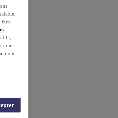
ions
éalable,
 être
ies
.
alité,
rer mes
outon «
epter