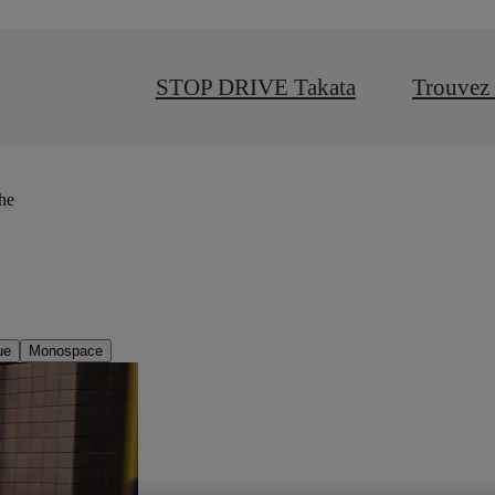
STOP DRIVE Takata
Trouvez 
che
ue
Monospace