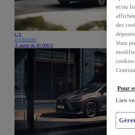
et/ou f
affiché
des cook
déposés
UX
HYBRIDE
Vous po
À partir de
45 000 €
modifie
cookies
Continu
Pour en
Lien ve
Gére