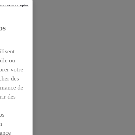
uer sans accepter
os
ilisent
bile ou
orer votre
icher des
ormance de
rir des
os
n
mance