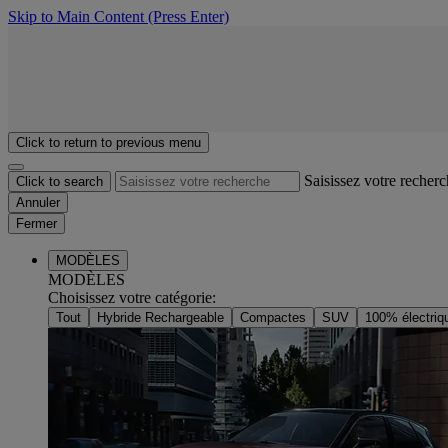
Skip to Main Content
(Press Enter)
Click to return to previous menu
Saisissez votre recher
Click to search
Annuler
Fermer
MODÈLES
MODÈLES
Choisissez votre catégorie
:
Tout
Hybride Rechargeable
Compactes
SUV
100% électriq