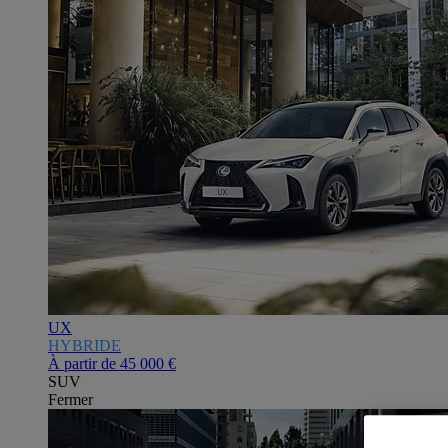
UX
HYBRIDE
À partir de
45 000 €
SUV
Fermer