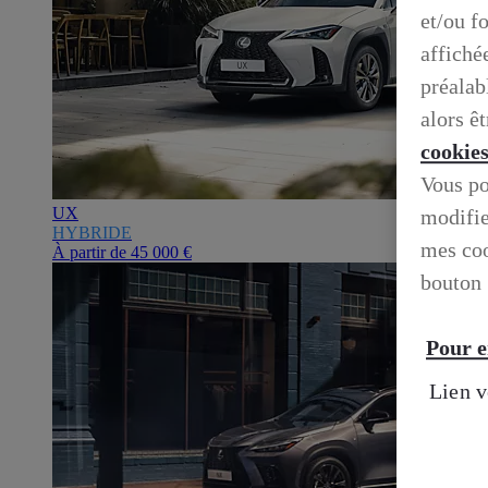
et/ou f
affiché
préalab
alors ê
cookie
Vous po
UX
modifie
HYBRIDE
mes coo
À partir de
45 000 €
bouton 
Pour e
Lien v