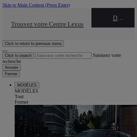
Skip to Main Content
(Press Enter)
DEALER NAME
STOP DRIVE Takata
Trouvez votre Centre Lexus
Click to return to previous menu
Saisissez votre
Click to search
recherche
Annuler
Fermer
MODÈLES
MODÈLES
Tout
Fermer