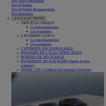
Nos 100% électriques
Nos Hybrides
Nos Hybrides Rechargeables
Nos brochures
LEXUS ELECTRIFIED
100% ÉLECTRIQUE
Le fonctionnement
Les avantages
L'HYBRIDE LEXUS
Le fonctionnement
Les avantages
L'HYBRIDE RECHARGEABLE
PIONNIER DE L'ÉLECTRIFICATION
BORNES DE RECHARGE
PASSEPORT DE BATTERIE
(Opens in new
window)
PRIME CEE (Certificat d'économies d'énergie)