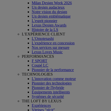
Milan Design Week 2026
Un design audacieux
Notre vision du design
Un design emblématique
L'esprit pionnier
Lexus Design Awards
Histoire de la LS
L'EXPÉRIENCE CLIENT
L'Omotenashi
L'expérience en concession
Nos services sur mesure
Lexus Loves Music
PERFORMANCES
F SPORT
Coupé LC
Pionnier de la performance
TECHNOLOGIES
L'innovation comme moteur
Pionnier des technologies
Pionnier de l'hybride
Équipements intelligents
Systèmes de sécurité
THE LOFT BY LEXUS
Expériences
Vitrines "récit"