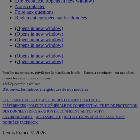
Être recontacté
(Opens in new window)
Nous contacter
Foire aux questions
Règlement européen sur les données
(Opens in new window)
(Opens in new window)
(Opens in new window)
(Opens in new window)
(Opens in new window)
(Opens in new window)
Pour les trajets courts, privilégiez la marche ou le vélo - Pensez à covoiturer - Au quotidien,
prenez les transports en commun
#SeDéplacerMoinsPolluer
Retrouvez les indices énergétiques de nos modèles
RÈGLEMENT DU SITE
|
GESTION DES COOKIES
|
CENTRE DE
PRÉFÉRENCES
|
POLITIQUE GÉNÉRALE DE CONFIDENTIALITÉ ET DE PROTECTION
DES DONNÉES
|
DÉCLARATION DE CONFIDENTIALITE
|
WLTP
|
ENVIRONNEMENT
|
ACCESSIBILITÉ
|
INSTRUCTIONS DE SUPPRESSION DES
DONNÉES FACEBOOK
Lexus France © 2026