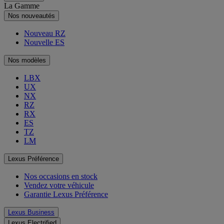
La Gamme
Nos nouveautés
Nouveau RZ
Nouvelle ES
Nos modèles
LBX
UX
NX
RZ
RX
ES
TZ
LM
Lexus Préférence
Nos occasions en stock
Vendez votre véhicule
Garantie Lexus Préférence
Lexus Business
Lexus Electrified