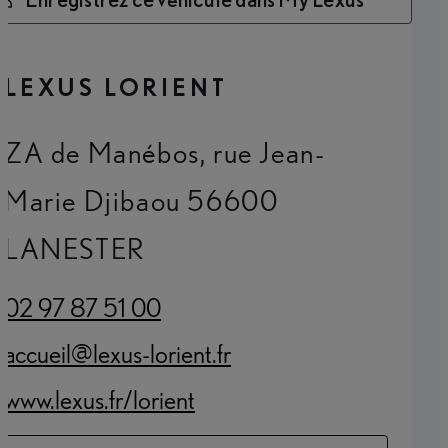
LEXUS LORIENT
ZA de Manébos, rue Jean-
Marie Djibaou 56600
LANESTER
02 97 87 51 00
(Opens in new tab)
accueil@lexus-lorient.fr
(Opens in new tab)
www.lexus.fr/lorient
(Opens in new tab)