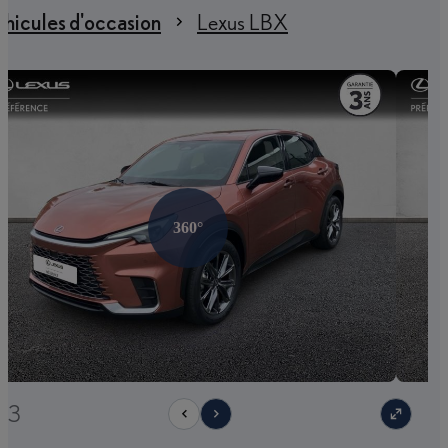
hicules d'occasion
Lexus LBX
360°
/23