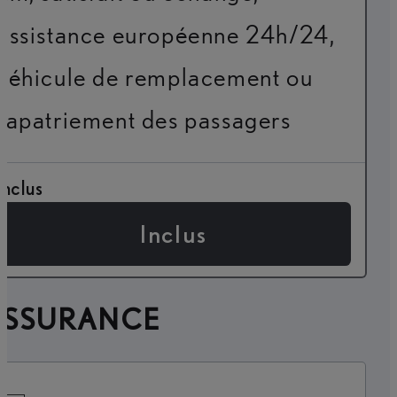
assistance européenne 24h/24,
véhicule de remplacement ou
rapatriement des passagers
Inclus
Inclus
ASSURANCE