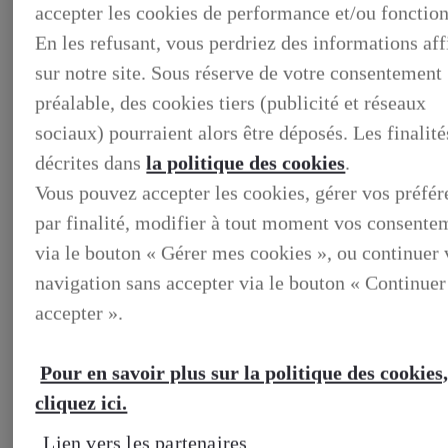
accepter les cookies de performance et/ou fonction
En les refusant, vous perdriez des informations af
sur notre site. Sous réserve de votre consentement
préalable, des cookies tiers (publicité et réseaux
sociaux) pourraient alors être déposés. Les finalité
décrites dans
la politique des cookies
.
Vous pouvez accepter les cookies, gérer vos préfé
par finalité, modifier à tout moment vos consente
via le bouton « Gérer mes cookies », ou continuer 
BUSINESS
navigation sans accepter via le bouton « Continuer
DECOUVREZ NOS SOLUTIONS DEDIEES AUX
PROFESSIONNELS
accepter ».
BUSINESS, DECOUVREZ NOS SOLUTIONS DEDIEES
AUX PROFESSIONNELS
VOTRE LEXUS
Pour en savoir plus sur la politique des cookies
ENTRETIEN & REPARATION
Entretien du vehicule
cliquez ici.
Verification du systeme hybride
Controle technique
Lien vers les partenaires