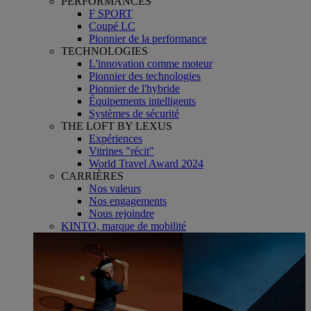
PERFORMANCES
F SPORT
Coupé LC
Pionnier de la performance
TECHNOLOGIES
L'innovation comme moteur
Pionnier des technologies
Pionnier de l'hybride
Équipements intelligents
Systèmes de sécurité
THE LOFT BY LEXUS
Expériences
Vitrines "récit"
World Travel Award 2024
CARRIÈRES
Nos valeurs
Nos engagements
Nous rejoindre
KINTO, marque de mobilité