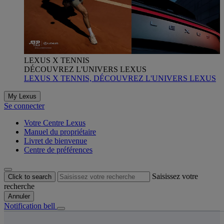
LEXUS X TENNIS
DÉCOUVREZ L'UNIVERS LEXUS
LEXUS X TENNIS, DÉCOUVREZ L'UNIVERS LEXUS
My Lexus
Se connecter
Votre Centre Lexus
Manuel du propriétaire
Livret de bienvenue
Centre de préférences
Saisissez votre
Click to search
recherche
Annuler
Notification bell
s êtes ici
: