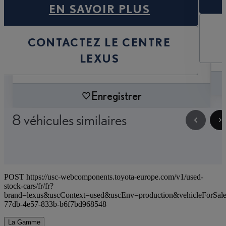
EN SAVOIR PLUS
CONTACTEZ LE CENTRE
LEXUS
Enregistrer
8 véhicules similaires
POST https://usc-webcomponents.toyota-europe.com/v1/used-
stock-cars/fr/fr?
brand=lexus&uscContext=used&uscEnv=production&vehicleForSale
77db-4e57-833b-b6f7bd968548
La Gamme