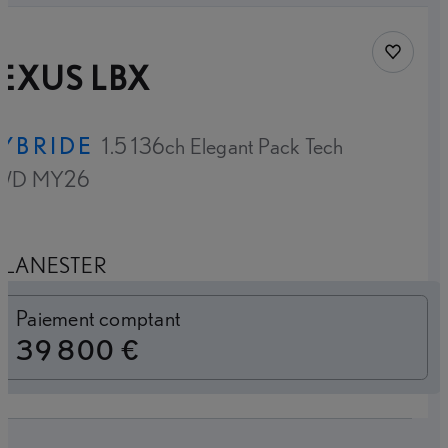
Sauvegar
EXUS LBX
YBRIDE
1.5 136ch Elegant Pack Tech
WD MY26
LANESTER
Loyer mensuel
Paiement comptant
39 800 €