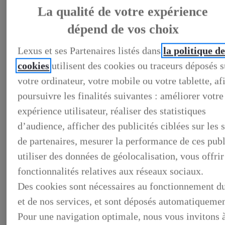
La qualité de votre expérience
dépend de vos choix
LEXUS PRÉFÉRENCE
Lexus et ses Partenaires listés dans
la politique d
DECOUVREZ LES VOITURES D'OCCASION
LABELLISEES LEXUS PREFERENCE
cookies
utilisent des cookies ou traceurs déposés s
LEXUS PRÉFÉRENCE, DECOUVREZ LES VOITURES
D'OCCASION LABELLISEES LEXUS PREFERENCE
votre ordinateur, votre mobile ou votre tablette, af
BUSINESS
poursuivre les finalités suivantes : améliorer votre
LES AVANTAGES LEXUS BUSINESS
ELECTRIFIED TESTDRIVE
expérience utilisateur, réaliser des statistiques
ELECTRIFIED PROGRAM
NOS OFFRES DU MOMENT
d’audience, afficher des publicités ciblées sur les s
NOS SOLUTIONS DE FINANCEMENT
de partenaires, mesurer la performance de ces publ
L'HYBRIDE POUR LES PROFESSIONNELS
CONTACTEZ-NOUS
utiliser des données de géolocalisation, vous offrir
fonctionnalités relatives aux réseaux sociaux.
Des cookies sont nécessaires au fonctionnement du
et de nos services, et sont déposés automatiquemen
Pour une navigation optimale, nous vous invitons 