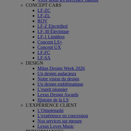
CONCEPT CARS
LF-ZC
LF-ZL
ROV
LF-Z Electrified
LF-30 Électrique
LF-1 Limitless
Concept LS+
Concept UX
LF-FC
LF-SA
DESIGN
Milan Design Week 2026
Un design audacieux
Notre vision du design
Un design emblématique
L'esprit pionnier
Lexus Design Awards
Histoire de la LS
L'EXPÉRIENCE CLIENT
L'Omotenashi
L'expérience en concession
Nos services sur mesure
Lexus Loves Music