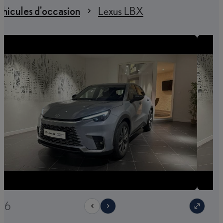
hicules d'occasion
Lexus LBX
/36