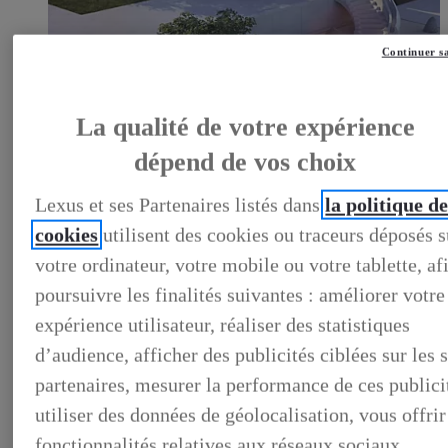
Continuer s
LEXUS PRÉFÉRENCE
DECOUVREZ LES VOITURES D'OCCASION
LABELLISEES LEXUS PREFERENCE
La qualité de votre expérience
LEXUS PRÉFÉRENCE, DECOUVREZ LES VOITURES
D'OCCASION LABELLISEES LEXUS PREFERENCE
dépend de vos choix
BUSINESS
LES AVANTAGES LEXUS BUSINESS
Lexus et ses Partenaires listés dans
la politique d
ELECTRIFIED TESTDRIVE
ELECTRIFIED PROGRAM
cookies
utilisent des cookies ou traceurs déposés s
NOS OFFRES DU MOMENT
votre ordinateur, votre mobile ou votre tablette, af
NOS SOLUTIONS DE FINANCEMENT
L'HYBRIDE POUR LES PROFESSIONNELS
poursuivre les finalités suivantes : améliorer votre
CONTACTEZ-NOUS
expérience utilisateur, réaliser des statistiques
d’audience, afficher des publicités ciblées sur les s
partenaires, mesurer la performance de ces publici
utiliser des données de géolocalisation, vous offrir
fonctionnalités relatives aux réseaux sociaux.