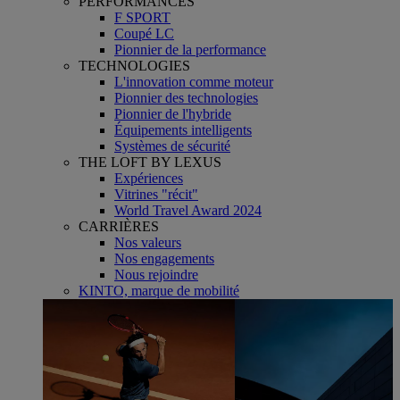
PERFORMANCES
F SPORT
Coupé LC
Pionnier de la performance
TECHNOLOGIES
L'innovation comme moteur
Pionnier des technologies
Pionnier de l'hybride
Équipements intelligents
Systèmes de sécurité
THE LOFT BY LEXUS
Expériences
Vitrines "récit"
World Travel Award 2024
CARRIÈRES
Nos valeurs
Nos engagements
Nous rejoindre
KINTO, marque de mobilité