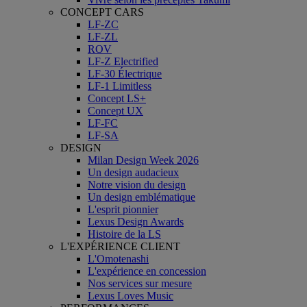
CONCEPT CARS
LF-ZC
LF-ZL
ROV
LF-Z Electrified
LF-30 Électrique
LF-1 Limitless
Concept LS+
Concept UX
LF-FC
LF-SA
DESIGN
Milan Design Week 2026
Un design audacieux
Notre vision du design
Un design emblématique
L'esprit pionnier
Lexus Design Awards
Histoire de la LS
L'EXPÉRIENCE CLIENT
L'Omotenashi
L'expérience en concession
Nos services sur mesure
Lexus Loves Music