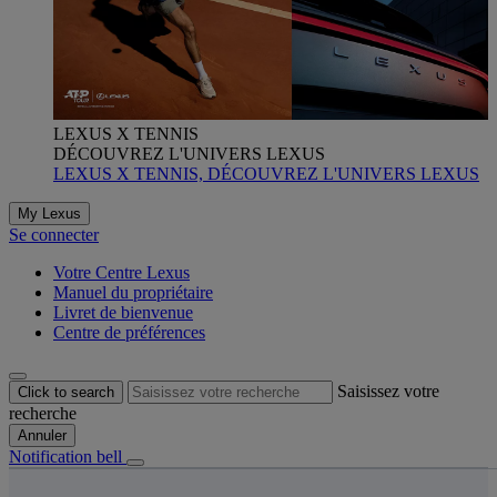
LEXUS X TENNIS
DÉCOUVREZ L'UNIVERS LEXUS
LEXUS X TENNIS, DÉCOUVREZ L'UNIVERS LEXUS
My Lexus
Se connecter
Votre Centre Lexus
Manuel du propriétaire
Livret de bienvenue
Centre de préférences
Saisissez votre
Click to search
recherche
Annuler
Notification bell
s êtes ici
: