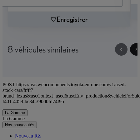
Enregistrer
8 véhicules similaires
POST https://usc-webcomponents.toyota-europe.com/v1/used-
stock-cars/fr/fr?
brand=lexus&uscContext=used&uscEnv=production&vehicleForSal
f401-4059-bc34-39bdbfd74f95
La Gamme
La Gamme
Nos nouveautés
Nouveau RZ