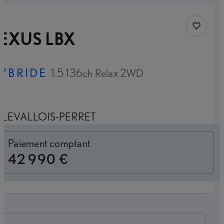
Sauvegar
EXUS LBX
YBRIDE
1.5 136ch Relax 2WD
LEVALLOIS-PERRET
Loyer mensuel
Paiement comptant
42 990 €