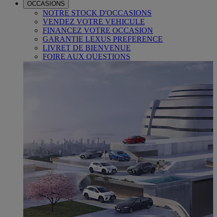
OCCASIONS
NOTRE STOCK D'OCCASIONS
VENDEZ VOTRE VEHICULE
FINANCEZ VOTRE OCCASION
GARANTIE LEXUS PREFERENCE
LIVRET DE BIENVENUE
FOIRE AUX QUESTIONS