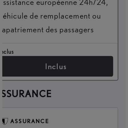
assistance européenne 24h/24,
véhicule de remplacement ou
rapatriement des passagers
Inclus
Inclus
ASSURANCE
ASSURANCE