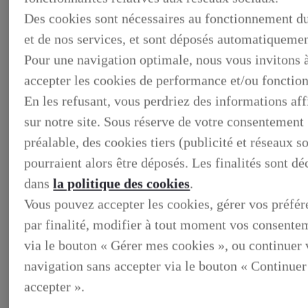
Des cookies sont nécessaires au fonctionnement du
et de nos services, et sont déposés automatiquemen
Pour une navigation optimale, nous vous invitons 
accepter les cookies de performance et/ou fonction
En les refusant, vous perdriez des informations af
sur notre site. Sous réserve de votre consentement
préalable, des cookies tiers (publicité et réseaux s
pourraient alors être déposés. Les finalités sont dé
dans
la politique des cookies
.
BUSINESS
DECOUVREZ NOS SOLUTIONS DEDIEES AUX
Vous pouvez accepter les cookies, gérer vos préfé
PROFESSIONNELS
BUSINESS, DECOUVREZ NOS SOLUTIONS DEDIEES
par finalité, modifier à tout moment vos consente
AUX PROFESSIONNELS
via le bouton « Gérer mes cookies », ou continuer 
VOTRE LEXUS
ENTRETIEN & REPARATION
navigation sans accepter via le bouton « Continuer
Entretien du vehicule
Verification du systeme hybride
accepter ».
Controle technique