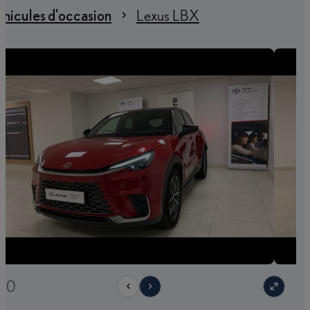
hicules d'occasion
Lexus LBX
/30