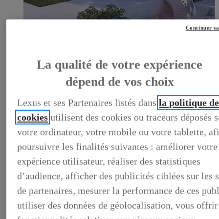
Continuer sa
LEXUS PRÉFÉRENCE
DECOUVREZ LES VOITURES D'OCCASION
LABELLISEES LEXUS PREFERENCE
La qualité de votre expérience
LEXUS PRÉFÉRENCE, DECOUVREZ LES VOITURES
D'OCCASION LABELLISEES LEXUS PREFERENCE
dépend de vos choix
BUSINESS
LES AVANTAGES LEXUS BUSINESS
Lexus et ses Partenaires listés dans
la politique d
ELECTRIFIED TESTDRIVE
ELECTRIFIED PROGRAM
cookies
utilisent des cookies ou traceurs déposés s
NOS OFFRES DU MOMENT
NOS SOLUTIONS DE FINANCEMENT
votre ordinateur, votre mobile ou votre tablette, af
L'HYBRIDE POUR LES PROFESSIONNELS
poursuivre les finalités suivantes : améliorer votre
CONTACTEZ-NOUS
expérience utilisateur, réaliser des statistiques
d’audience, afficher des publicités ciblées sur les s
de partenaires, mesurer la performance de ces publ
utiliser des données de géolocalisation, vous offrir