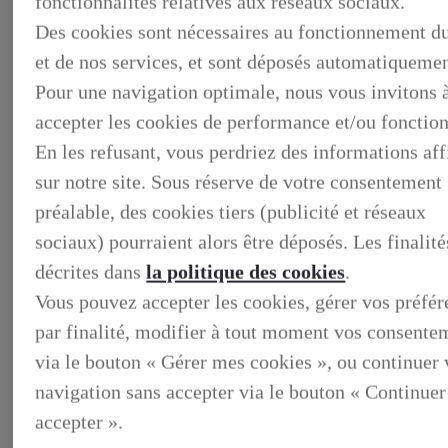
fonctionnalités relatives aux réseaux sociaux.
Des cookies sont nécessaires au fonctionnement du
et de nos services, et sont déposés automatiquemen
Pour une navigation optimale, nous vous invitons 
accepter les cookies de performance et/ou fonction
En les refusant, vous perdriez des informations af
sur notre site. Sous réserve de votre consentement
préalable, des cookies tiers (publicité et réseaux
sociaux) pourraient alors être déposés. Les finalité
BUSINESS
décrites dans
la politique des cookies
.
DECOUVREZ NOS SOLUTIONS DEDIEES AUX
Vous pouvez accepter les cookies, gérer vos préfé
PROFESSIONNELS
BUSINESS, DECOUVREZ NOS SOLUTIONS DEDIEES
par finalité, modifier à tout moment vos consente
AUX PROFESSIONNELS
via le bouton « Gérer mes cookies », ou continuer 
VOTRE LEXUS
ENTRETIEN & REPARATION
navigation sans accepter via le bouton « Continuer
Entretien du vehicule
Verification du systeme hybride
accepter ».
Controle technique