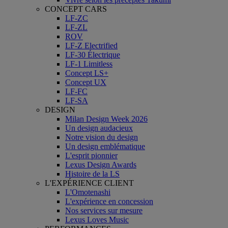
CONCEPT CARS
LF-ZC
LF-ZL
ROV
LF-Z Electrified
LF-30 Électrique
LF-1 Limitless
Concept LS+
Concept UX
LF-FC
LF-SA
DESIGN
Milan Design Week 2026
Un design audacieux
Notre vision du design
Un design emblématique
L'esprit pionnier
Lexus Design Awards
Histoire de la LS
L'EXPÉRIENCE CLIENT
L'Omotenashi
L'expérience en concession
Nos services sur mesure
Lexus Loves Music