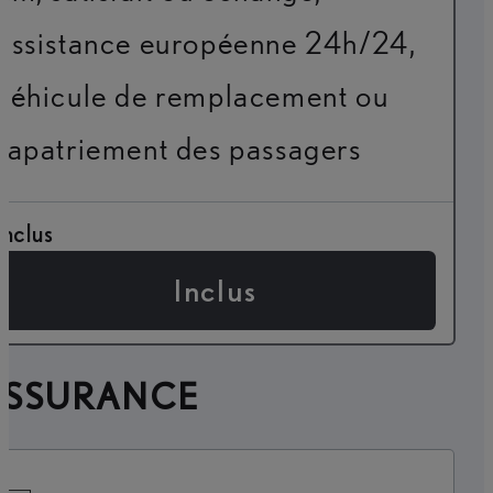
assistance européenne 24h/24,
véhicule de remplacement ou
rapatriement des passagers
Inclus
Inclus
ASSURANCE