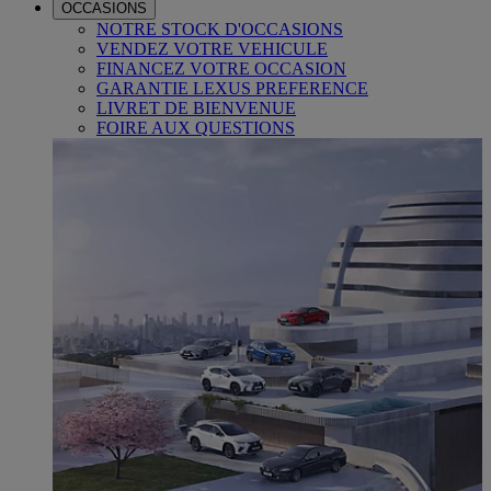
OCCASIONS
NOTRE STOCK D'OCCASIONS
VENDEZ VOTRE VEHICULE
FINANCEZ VOTRE OCCASION
GARANTIE LEXUS PREFERENCE
LIVRET DE BIENVENUE
FOIRE AUX QUESTIONS