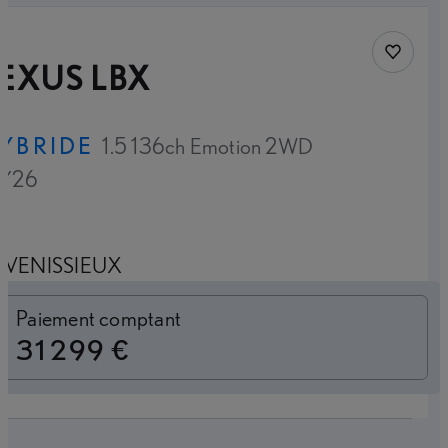
Sauvegar
EXUS LBX
YBRIDE
1.5 136ch Emotion 2WD
Y26
VENISSIEUX
Loyer mensuel
Paiement comptant
31 299 €