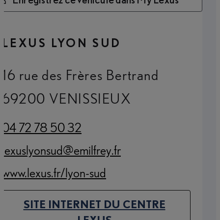
LEXUS LYON SUD
16 rue des Frères Bertrand
69200 VENISSIEUX
04 72 78 50 32
(Opens in new tab)
lexuslyonsud@emilfrey.fr
(Opens in new tab)
www.lexus.fr/lyon-sud
(Opens in new tab)
SITE INTERNET DU CENTRE
(OPENS IN NEW TAB)
LEXUS