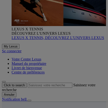
LEXUS X TENNIS
DÉCOUVREZ L'UNIVERS LEXUS
LEXUS X TENNIS, DÉCOUVREZ L'UNIVERS LEXUS
My Lexus
Se connecter
Votre Centre Lexus
Manuel du propriétaire
Livret de bienvenue
Centre de préférences
Saisissez votre
Click to search
recherche
Annuler
Notification bell
s êtes ici
: