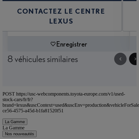
CONTACTEZ LE CENTRE
LEXUS
Enregistrer
8 véhicules similaires
POST https://usc-webcomponents.toyota-europe.com/v1/used-
stock-cars/fr/fr?
brand=lexus&uscContext=used&uscEnv=production&vehicleForSale
ce56-4575-a45d-b1fa81520f51
La Gamme
La Gamme
Nos nouveautés