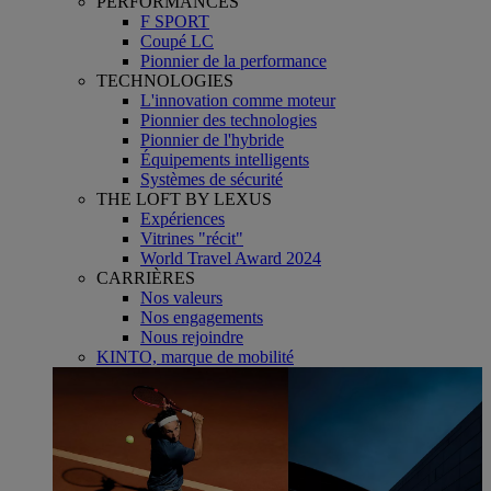
PERFORMANCES
F SPORT
Coupé LC
Pionnier de la performance
TECHNOLOGIES
L'innovation comme moteur
Pionnier des technologies
Pionnier de l'hybride
Équipements intelligents
Systèmes de sécurité
THE LOFT BY LEXUS
Expériences
Vitrines "récit"
World Travel Award 2024
CARRIÈRES
Nos valeurs
Nos engagements
Nous rejoindre
KINTO, marque de mobilité