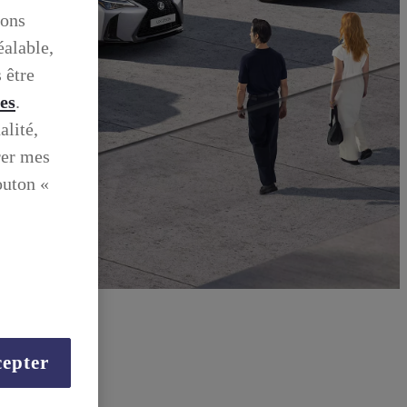
ions
éalable,
 être
ies
.
alité,
rer mes
outon «
epter