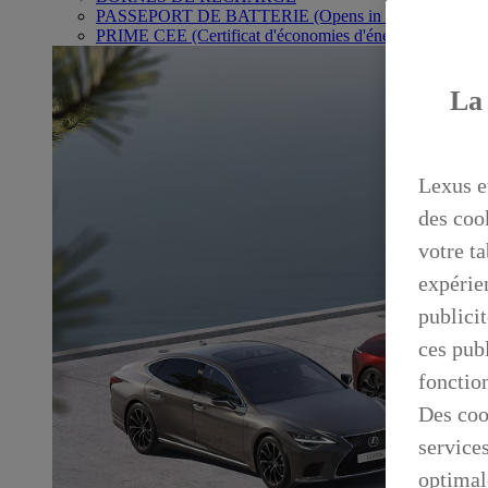
PASSEPORT DE BATTERIE
(Opens in new window)
PRIME CEE (Certificat d'économies d'énergie)
La 
Lexus e
des coo
votre ta
expérien
publicit
ces publ
fonctio
Des coo
service
optimal