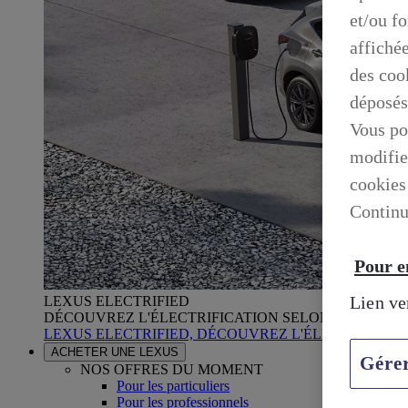
et/ou f
affiché
des cook
déposés
Vous po
modifie
cookies
Continu
Pour en
Lien ve
LEXUS ELECTRIFIED
DÉCOUVREZ L'ÉLECTRIFICATION SELON LEXUS
LEXUS ELECTRIFIED, DÉCOUVREZ L'ÉLECTRIFICA
ACHETER UNE LEXUS
Gére
NOS OFFRES DU MOMENT
Pour les particuliers
Pour les professionnels