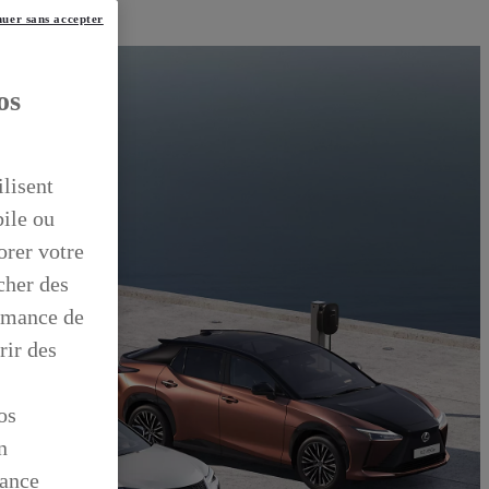
uer sans accepter
os
ilisent
bile ou
orer votre
icher des
ormance de
rir des
os
n
mance