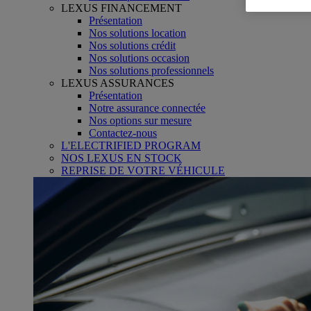
LEXUS FINANCEMENT
Présentation
Nos solutions location
Nos solutions crédit
Nos solutions occasion
Nos solutions professionnels
LEXUS ASSURANCES
Présentation
Notre assurance connectée
Nos options sur mesure
Contactez-nous
L'ELECTRIFIED PROGRAM
NOS LEXUS EN STOCK
REPRISE DE VOTRE VÉHICULE