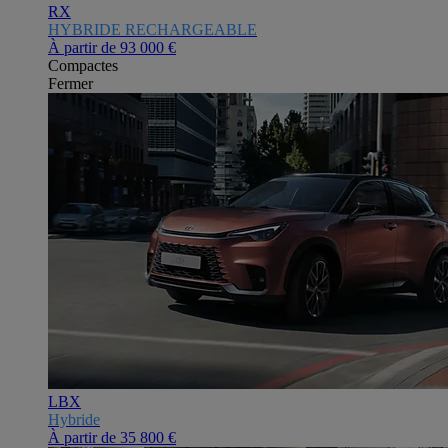
RX
HYBRIDE RECHARGEABLE
À partir de
93 000 €
Compactes
Fermer
LBX
Hybride
À partir de
35 800 €