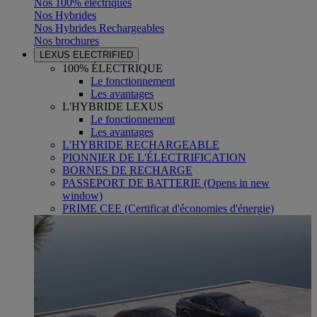
Nos 100% électriques
Nos Hybrides
Nos Hybrides Rechargeables
Nos brochures
LEXUS ELECTRIFIED
100% ÉLECTRIQUE
Le fonctionnement
Les avantages
L'HYBRIDE LEXUS
Le fonctionnement
Les avantages
L'HYBRIDE RECHARGEABLE
PIONNIER DE L'ÉLECTRIFICATION
BORNES DE RECHARGE
PASSEPORT DE BATTERIE
(Opens in new
window)
PRIME CEE (Certificat d'économies d'énergie)