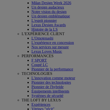
Milan Design Week 2026
Un design audacieux
Notre vision du design
Un design emblématique
L'esprit pionnier
Lexus Design Awards
Histoire de la LS
L'EXPÉRIENCE CLIENT
L'Omotenashi
L'expérience en concession
Nos services sur mesure
Lexus Loves Music
PERFORMANCES
F SPORT
Coupé LC
Pionnier de la performance
TECHNOLOGIES
L'innovation comme moteur
Pionnier des technologies
Pionnier de l'hybride
Équipements intelligents
Systèmes de sécurité
THE LOFT BY LEXUS
Expériences
Vitrines "récit"