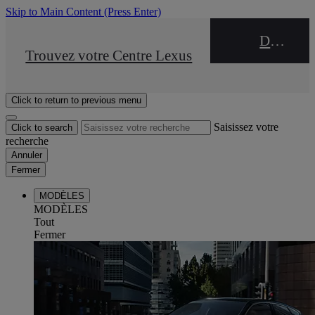
Skip to Main Content
(Press Enter)
DEALER NAME
STOP DRIVE Takata
Trouvez votre Centre Lexus
Click to return to previous menu
Saisissez votre
Click to search
recherche
Annuler
Fermer
MODÈLES
MODÈLES
Tout
Fermer