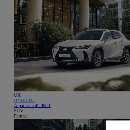
UX
HYBRIDE
À partir de
45 000 €
SUV
Fermer