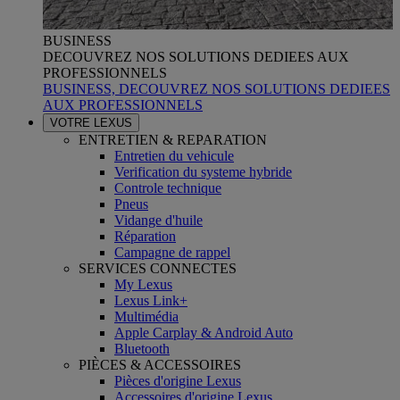
BUSINESS
DECOUVREZ NOS SOLUTIONS DEDIEES AUX
PROFESSIONNELS
BUSINESS, DECOUVREZ NOS SOLUTIONS DEDIEES
AUX PROFESSIONNELS
VOTRE LEXUS
ENTRETIEN & REPARATION
Entretien du vehicule
Verification du systeme hybride
Controle technique
Pneus
Vidange d'huile
Réparation
Campagne de rappel
SERVICES CONNECTES
My Lexus
Lexus Link+
Multimédia
Apple Carplay & Android Auto
Bluetooth
PIÈCES & ACCESSOIRES
Pièces d'origine Lexus
Accessoires d'origine Lexus