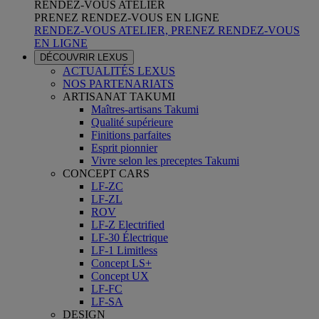
RENDEZ-VOUS ATELIER
PRENEZ RENDEZ-VOUS EN LIGNE
RENDEZ-VOUS ATELIER, PRENEZ RENDEZ-VOUS
EN LIGNE
DÉCOUVRIR LEXUS
ACTUALITÉS LEXUS
NOS PARTENARIATS
ARTISANAT TAKUMI
Maîtres-artisans Takumi
Qualité supérieure
Finitions parfaites
Esprit pionnier
Vivre selon les preceptes Takumi
CONCEPT CARS
LF-ZC
LF-ZL
ROV
LF-Z Electrified
LF-30 Électrique
LF-1 Limitless
Concept LS+
Concept UX
LF-FC
LF-SA
DESIGN