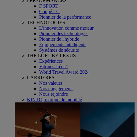
PERFORMANCES
F SPORT
Coupé LC
Pionnier de la performance
TECHNOLOGIES
L'innovation comme moteur
Pionnier des technologies
Pionnier de l'hybride
Équipements intelligents
Systèmes de sécurité
THE LOFT BY LEXUS
Expériences
Vitrines "récit"
World Travel Award 2024
CARRIÈRES
Nos valeurs
Nos engagements
Nous rejoindre
KINTO, marque de mobilité