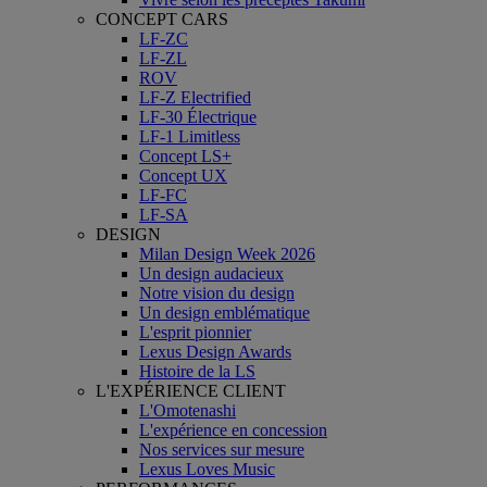
CONCEPT CARS
LF-ZC
LF-ZL
ROV
LF-Z Electrified
LF-30 Électrique
LF-1 Limitless
Concept LS+
Concept UX
LF-FC
LF-SA
DESIGN
Milan Design Week 2026
Un design audacieux
Notre vision du design
Un design emblématique
L'esprit pionnier
Lexus Design Awards
Histoire de la LS
L'EXPÉRIENCE CLIENT
L'Omotenashi
L'expérience en concession
Nos services sur mesure
Lexus Loves Music