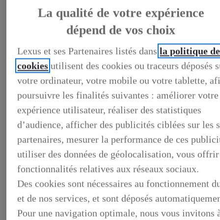
La qualité de votre expérience
dépend de vos choix
LEXUS PRÉFÉRENCE
DECOUVREZ LES VOITURES D'OCCASION
Lexus et ses Partenaires listés dans
la politique d
LABELLISEES LEXUS PREFERENCE
cookies
utilisent des cookies ou traceurs déposés s
LEXUS PRÉFÉRENCE, DECOUVREZ LES VOITURES
D'OCCASION LABELLISEES LEXUS PREFERENCE
votre ordinateur, votre mobile ou votre tablette, af
BUSINESS
poursuivre les finalités suivantes : améliorer votre
LES AVANTAGES LEXUS BUSINESS
ELECTRIFIED TESTDRIVE
expérience utilisateur, réaliser des statistiques
ELECTRIFIED PROGRAM
NOS OFFRES DU MOMENT
d’audience, afficher des publicités ciblées sur les s
NOS SOLUTIONS DE FINANCEMENT
partenaires, mesurer la performance de ces publici
L'HYBRIDE POUR LES PROFESSIONNELS
CONTACTEZ-NOUS
utiliser des données de géolocalisation, vous offrir
fonctionnalités relatives aux réseaux sociaux.
Des cookies sont nécessaires au fonctionnement du
et de nos services, et sont déposés automatiquemen
Pour une navigation optimale, nous vous invitons 