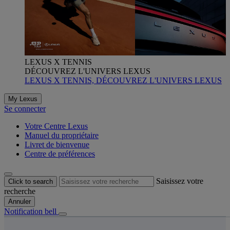
LEXUS X TENNIS
DÉCOUVREZ L'UNIVERS LEXUS
LEXUS X TENNIS, DÉCOUVREZ L'UNIVERS LEXUS
My Lexus
Se connecter
Votre Centre Lexus
Manuel du propriétaire
Livret de bienvenue
Centre de préférences
Saisissez votre
Click to search
recherche
Annuler
Notification bell
s êtes ici
: