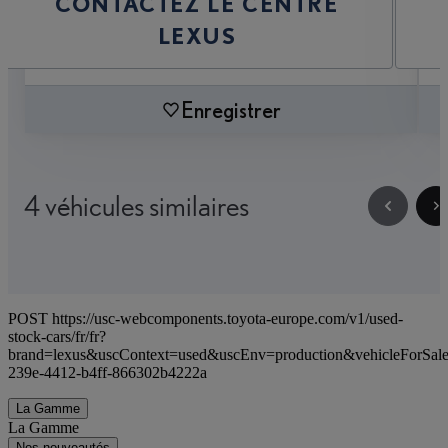
CONTACTEZ LE CENTRE
LEXUS
Enregistrer
4 véhicules similaires
POST https://usc-webcomponents.toyota-europe.com/v1/used-
stock-cars/fr/fr?
brand=lexus&uscContext=used&uscEnv=production&vehicleForSal
239e-4412-b4ff-866302b4222a
La Gamme
La Gamme
Nos nouveautés