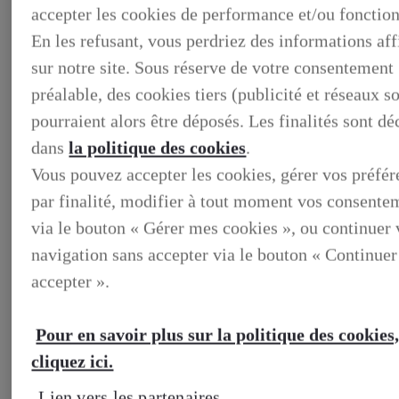
accepter les cookies de performance et/ou fonction
En les refusant, vous perdriez des informations af
sur notre site. Sous réserve de votre consentement
préalable, des cookies tiers (publicité et réseaux s
pourraient alors être déposés. Les finalités sont dé
dans
la politique des cookies
.
Vous pouvez accepter les cookies, gérer vos préfé
par finalité, modifier à tout moment vos consente
via le bouton « Gérer mes cookies », ou continuer 
BUSINESS
navigation sans accepter via le bouton « Continuer
DECOUVREZ NOS SOLUTIONS DEDIEES AUX
PROFESSIONNELS
accepter ».
BUSINESS, DECOUVREZ NOS SOLUTIONS DEDIEES
AUX PROFESSIONNELS
VOTRE LEXUS
Pour en savoir plus sur la politique des cookies
ENTRETIEN & REPARATION
Entretien du vehicule
cliquez ici.
Verification du systeme hybride
Controle technique
Lien vers les partenaires