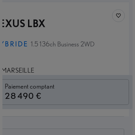
Sauvegar
EXUS LBX
YBRIDE
1.5 136ch Business 2WD
MARSEILLE
Loyer mensuel
Paiement comptant
28 490 €