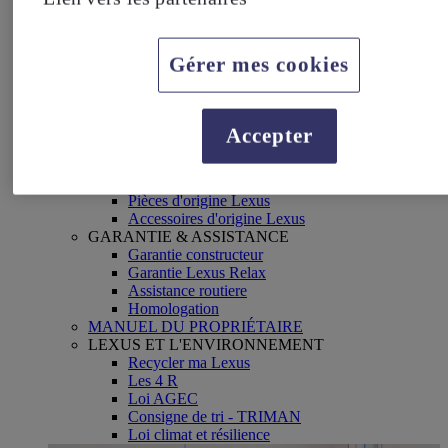
Pneus
Vidange d'huile
Réparation
Campagne de rappel
Gérer mes cookies
SERVICES CONNECTES
My Lexus
Lexus Link+
Multimédia
Accepter
Apple Carplay & Android Auto
Bluetooth
PIÈCES & ACCESSOIRES
Pièces d'origine Lexus
Accessoires d'origine Lexus
GARANTIE & ASSISTANCE
Garantie constructeur
Garantie Lexus Relax
Assistance routiere
Homologation
MANUEL DU PROPRIÉTAIRE
LEXUS ET L'ENVIRONNEMENT
Recycler ma Lexus
Les 4 R
Loi AGEC
Consigne de tri - TRIMAN
Loi climat et résilience