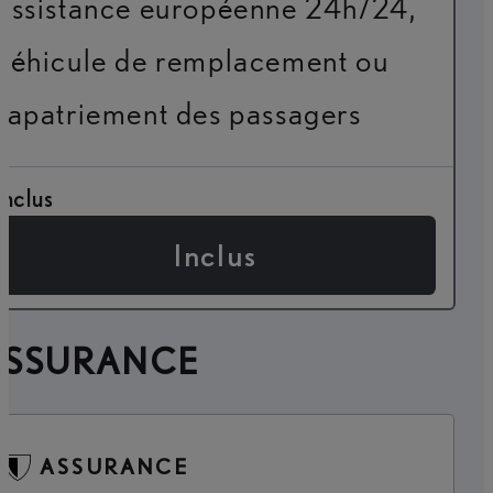
assistance européenne 24h/24,
véhicule de remplacement ou
rapatriement des passagers
Inclus
Inclus
ASSURANCE
ASSURANCE