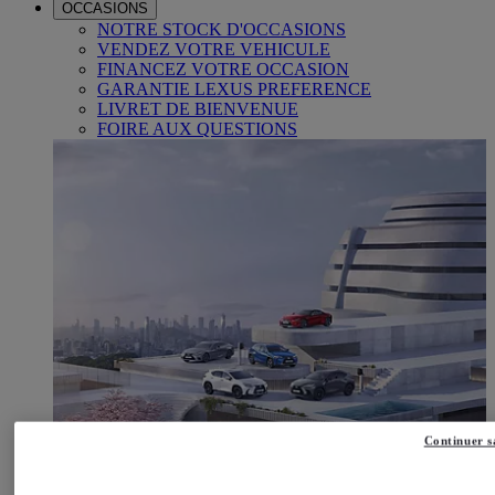
OCCASIONS
NOTRE STOCK D'OCCASIONS
VENDEZ VOTRE VEHICULE
FINANCEZ VOTRE OCCASION
GARANTIE LEXUS PREFERENCE
LIVRET DE BIENVENUE
FOIRE AUX QUESTIONS
Continuer s