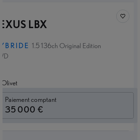
Sauvegar
EXUS LBX
YBRIDE
1.5 136ch Original Edition
WD
Olivet
Loyer mensuel
Paiement comptant
35 000 €