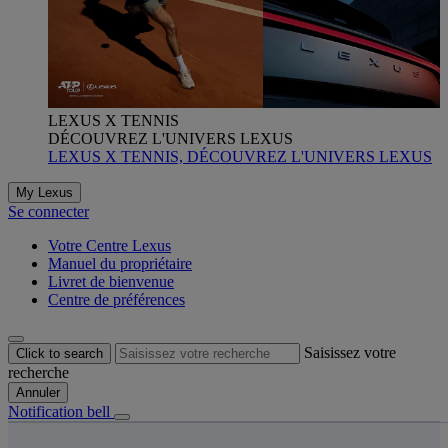
LEXUS X TENNIS
DÉCOUVREZ L'UNIVERS LEXUS
LEXUS X TENNIS, DÉCOUVREZ L'UNIVERS LEXUS
My Lexus
Se connecter
Votre Centre Lexus
Manuel du propriétaire
Livret de bienvenue
Centre de préférences
Saisissez votre
Click to search
recherche
Annuler
Notification bell
s êtes ici
: