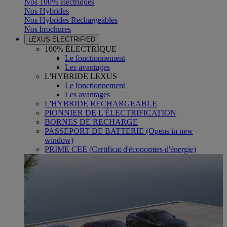
Nos 100% électriques
Nos Hybrides
Nos Hybrides Rechargeables
Nos brochures
LEXUS ELECTRIFIED
100% ÉLECTRIQUE
Le fonctionnement
Les avantages
L'HYBRIDE LEXUS
Le fonctionnement
Les avantages
L'HYBRIDE RECHARGEABLE
PIONNIER DE L'ÉLECTRIFICATION
BORNES DE RECHARGE
PASSEPORT DE BATTERIE
(Opens in new
window)
PRIME CEE (Certificat d'économies d'énergie)