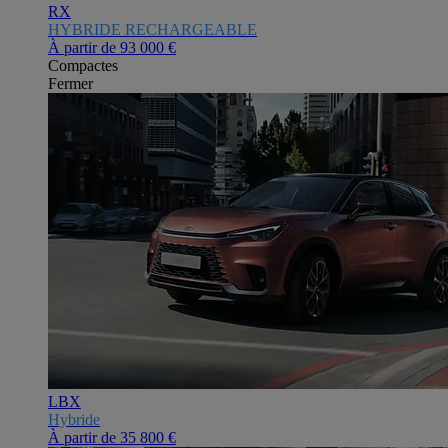
RX
HYBRIDE RECHARGEABLE
À partir de
93 000 €
Compactes
Fermer
LBX
Hybride
À partir de
35 800 €