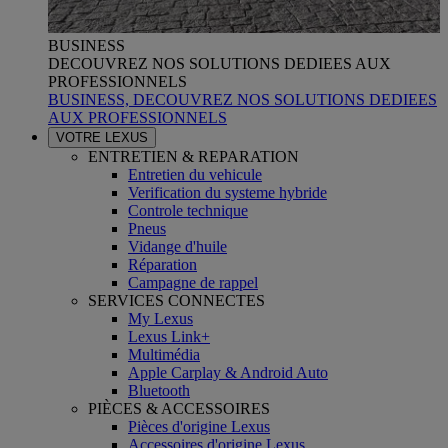
BUSINESS
DECOUVREZ NOS SOLUTIONS DEDIEES AUX
PROFESSIONNELS
BUSINESS, DECOUVREZ NOS SOLUTIONS DEDIEES
AUX PROFESSIONNELS
VOTRE LEXUS
ENTRETIEN & REPARATION
Entretien du vehicule
Verification du systeme hybride
Controle technique
Pneus
Vidange d'huile
Réparation
Campagne de rappel
SERVICES CONNECTES
My Lexus
Lexus Link+
Multimédia
Apple Carplay & Android Auto
Bluetooth
PIÈCES & ACCESSOIRES
Pièces d'origine Lexus
Accessoires d'origine Lexus