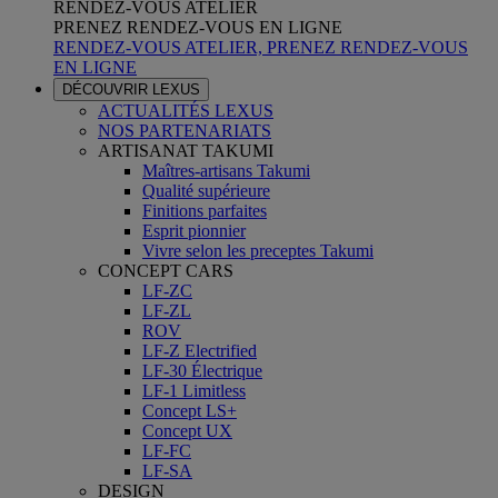
RENDEZ-VOUS ATELIER
PRENEZ RENDEZ-VOUS EN LIGNE
RENDEZ-VOUS ATELIER, PRENEZ RENDEZ-VOUS
EN LIGNE
DÉCOUVRIR LEXUS
ACTUALITÉS LEXUS
NOS PARTENARIATS
ARTISANAT TAKUMI
Maîtres-artisans Takumi
Qualité supérieure
Finitions parfaites
Esprit pionnier
Vivre selon les preceptes Takumi
CONCEPT CARS
LF-ZC
LF-ZL
ROV
LF-Z Electrified
LF-30 Électrique
LF-1 Limitless
Concept LS+
Concept UX
LF-FC
LF-SA
DESIGN