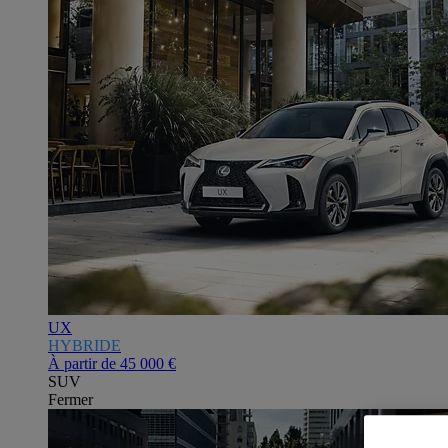
UX
HYBRIDE
À partir de
45 000 €
SUV
Fermer