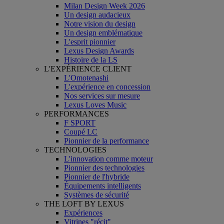
Milan Design Week 2026
Un design audacieux
Notre vision du design
Un design emblématique
L'esprit pionnier
Lexus Design Awards
Histoire de la LS
L'EXPÉRIENCE CLIENT
L'Omotenashi
L'expérience en concession
Nos services sur mesure
Lexus Loves Music
PERFORMANCES
F SPORT
Coupé LC
Pionnier de la performance
TECHNOLOGIES
L'innovation comme moteur
Pionnier des technologies
Pionnier de l'hybride
Équipements intelligents
Systèmes de sécurité
THE LOFT BY LEXUS
Expériences
Vitrines "récit"