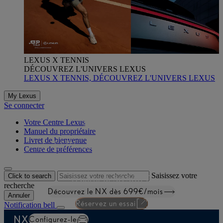
LEXUS X TENNIS
DÉCOUVREZ L'UNIVERS LEXUS
LEXUS X TENNIS, DÉCOUVREZ L'UNIVERS LEXUS
NX
My Lexus
Se connecter
Votre Centre Lexus
Manuel du propriétaire
Livret de bienvenue
Un SUV compact alliant design
Centre de préférences
audacieux et technologie de pointe.
Saisissez votre
Click to search
À partir de
58 500 €
recherche
Découvrez le NX dès 699€/mois
Annuler
Réservez un essai
Notification bell
NX
Configurez-le