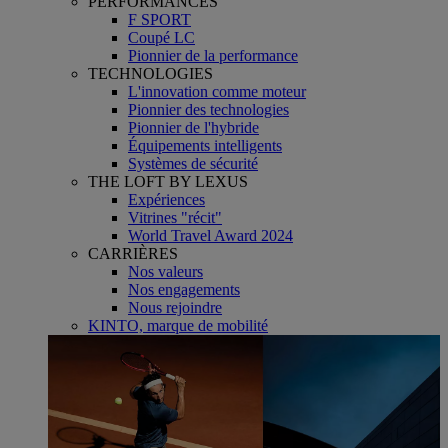
PERFORMANCES
F SPORT
Coupé LC
Pionnier de la performance
TECHNOLOGIES
L'innovation comme moteur
Pionnier des technologies
Pionnier de l'hybride
Équipements intelligents
Systèmes de sécurité
THE LOFT BY LEXUS
Expériences
Vitrines "récit"
World Travel Award 2024
CARRIÈRES
Nos valeurs
Nos engagements
Nous rejoindre
KINTO, marque de mobilité