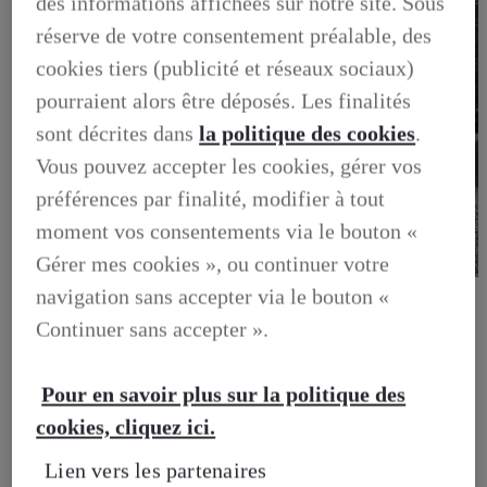
des informations affichées sur notre site. Sous
réserve de votre consentement préalable, des
cookies tiers (publicité et réseaux sociaux)
pourraient alors être déposés. Les finalités
sont décrites dans
la politique des cookies
.
Vous pouvez accepter les cookies, gérer vos
préférences par finalité, modifier à tout
moment vos consentements via le bouton «
Gérer mes cookies », ou continuer votre
BUSINESS
navigation sans accepter via le bouton «
DECOUVREZ NOS SOLUTIONS DEDIEES AUX
Continuer sans accepter ».
PROFESSIONNELS
BUSINESS, DECOUVREZ NOS SOLUTIONS DEDIEES
AUX PROFESSIONNELS
VOTRE LEXUS
Pour en savoir plus sur la politique des
ENTRETIEN & REPARATION
cookies, cliquez ici.
Entretien du vehicule
Verification du systeme hybride
Lien vers les partenaires
Controle technique