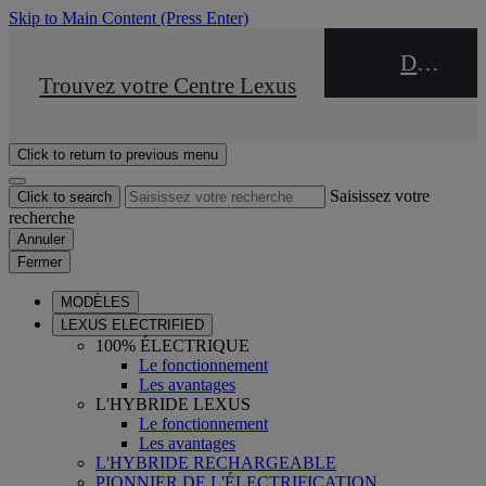
Skip to Main Content
(Press Enter)
DEALER NAME
STOP DRIVE Takata
Trouvez votre Centre Lexus
Click to return to previous menu
Saisissez votre
Click to search
recherche
Annuler
Fermer
MODÈLES
LEXUS ELECTRIFIED
100% ÉLECTRIQUE
Le fonctionnement
Les avantages
L'HYBRIDE LEXUS
Le fonctionnement
Les avantages
L'HYBRIDE RECHARGEABLE
PIONNIER DE L'ÉLECTRIFICATION