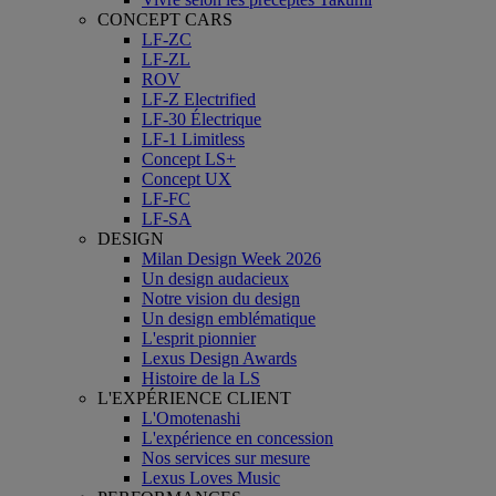
CONCEPT CARS
LF-ZC
LF-ZL
ROV
LF-Z Electrified
LF-30 Électrique
LF-1 Limitless
Concept LS+
Concept UX
LF-FC
LF-SA
DESIGN
Milan Design Week 2026
Un design audacieux
Notre vision du design
Un design emblématique
L'esprit pionnier
Lexus Design Awards
Histoire de la LS
L'EXPÉRIENCE CLIENT
L'Omotenashi
L'expérience en concession
Nos services sur mesure
Lexus Loves Music