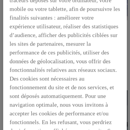
traceurs déposés sur votre ordinateur, votre
mobile ou votre tablette, afin de poursuivre les
finalités suivantes : améliorer votre
LEXUS PRÉFÉRENCE
expérience utilisateur, réaliser des statistiques
DECOUVREZ LES VOITURES D'OCCASION
LABELLISEES LEXUS PREFERENCE
d’audience, afficher des publicités ciblées sur
LEXUS PRÉFÉRENCE, DECOUVREZ LES VOITURES
les sites de partenaires, mesurer la
D'OCCASION LABELLISEES LEXUS PREFERENCE
BUSINESS
performance de ces publicités, utiliser des
LES AVANTAGES LEXUS BUSINESS
données de géolocalisation, vous offrir des
ELECTRIFIED TESTDRIVE
ELECTRIFIED PROGRAM
fonctionnalités relatives aux réseaux sociaux.
NOS OFFRES DU MOMENT
NOS SOLUTIONS DE FINANCEMENT
Des cookies sont nécessaires au
L'HYBRIDE POUR LES PROFESSIONNELS
fonctionnement du site et de nos services, et
CONTACTEZ-NOUS
sont déposés automatiquement. Pour une
navigation optimale, nous vous invitons à
accepter les cookies de performance et/ou
fonctionnels. En les refusant, vous perdriez