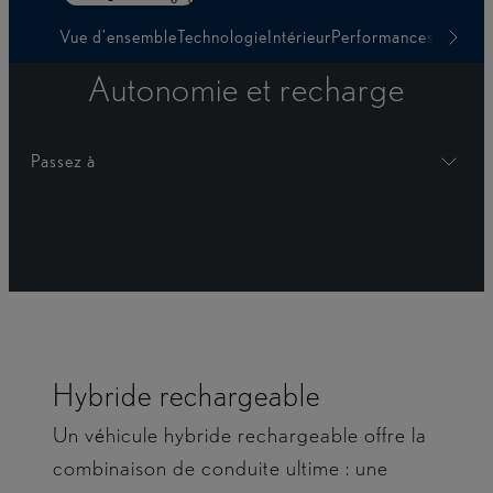
Vue d’ensemble
Technologie
Intérieur
Performances
Autonom
Autonomie et recharge
Passez à
Hybride rechargeable
Un véhicule hybride rechargeable offre la
combinaison de conduite ultime : une