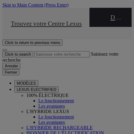
Skip to Main Content
(Press Enter)
DEALER NAME
STOP DRIVE Takata
Trouvez votre Centre Lexus
Click to return to previous menu
Saisissez votre
Click to search
recherche
Annuler
Fermer
MODÈLES
LEXUS ELECTRIFIED
100% ÉLECTRIQUE
Le fonctionnement
Les avantages
L'HYBRIDE LEXUS
Le fonctionnement
Les avantages
L'HYBRIDE RECHARGEABLE
PIONNIER DE L'ÉLECTRIFICATION