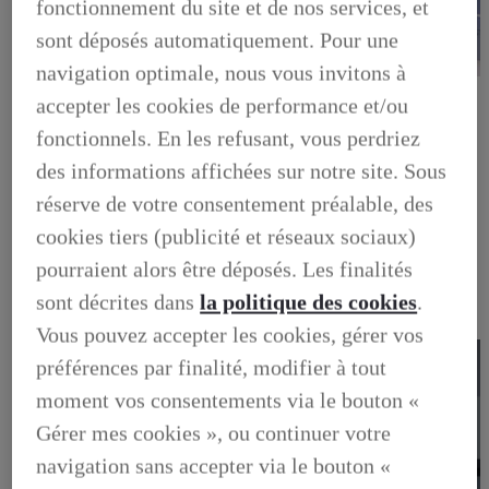
fonctionnement du site et de nos services, et
sont déposés automatiquement. Pour une
navigation optimale, nous vous invitons à
LEXUS PRÉFÉRENCE
accepter les cookies de performance et/ou
DECOUVREZ LES VOITURES D'OCCASION
LABELLISEES LEXUS PREFERENCE
fonctionnels. En les refusant, vous perdriez
LEXUS PRÉFÉRENCE, DECOUVREZ LES VOITURES
D'OCCASION LABELLISEES LEXUS PREFERENCE
des informations affichées sur notre site. Sous
BUSINESS
réserve de votre consentement préalable, des
LES AVANTAGES LEXUS BUSINESS
ELECTRIFIED TESTDRIVE
cookies tiers (publicité et réseaux sociaux)
ELECTRIFIED PROGRAM
pourraient alors être déposés. Les finalités
NOS OFFRES DU MOMENT
NOS SOLUTIONS DE FINANCEMENT
sont décrites dans
la politique des cookies
.
L'HYBRIDE POUR LES PROFESSIONNELS
CONTACTEZ-NOUS
Vous pouvez accepter les cookies, gérer vos
préférences par finalité, modifier à tout
moment vos consentements via le bouton «
Gérer mes cookies », ou continuer votre
navigation sans accepter via le bouton «