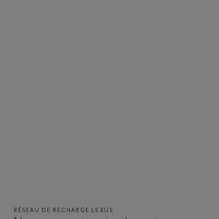
Chargez votre véhicule directement à partir d’une
prise domestique standard ou d’un chargeur dédié
installé par un professionnel, tel que le système de
recharge à domicile Lexus.
RÉSEAU DE RECHARGE LEXUS