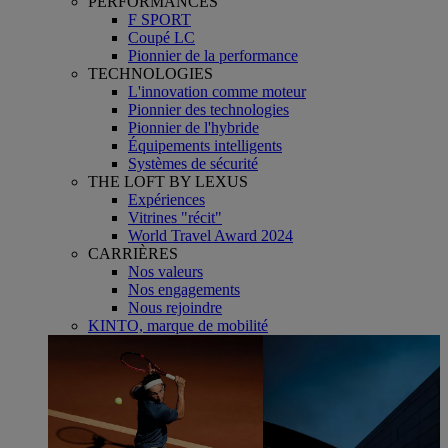
PERFORMANCES
F SPORT
Coupé LC
Pionnier de la performance
TECHNOLOGIES
L'innovation comme moteur
Pionnier des technologies
Pionnier de l'hybride
Équipements intelligents
Systèmes de sécurité
THE LOFT BY LEXUS
Expériences
Vitrines "récit"
World Travel Award 2024
CARRIÈRES
Nos valeurs
Nos engagements
Nous rejoindre
KINTO, marque de mobilité