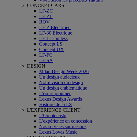
CONCEPT CARS
LF-ZC
LF-ZL
ROV
LF-Z Electrified
LF-30 Électrique
LF-1 Limitless
Concept LS+
Concept UX
LF-FC
LF-SA
DESIGN
Milan Design Week 2026
Un design audacieux
Notre vision du design
Un design emblématique
L'esprit pionnier
Lexus Design Awards
Histoire de la LS
L'EXPÉRIENCE CLIENT
L'Omotenashi
L'expérience en concession
Nos services sur mesure
Lexus Loves Music