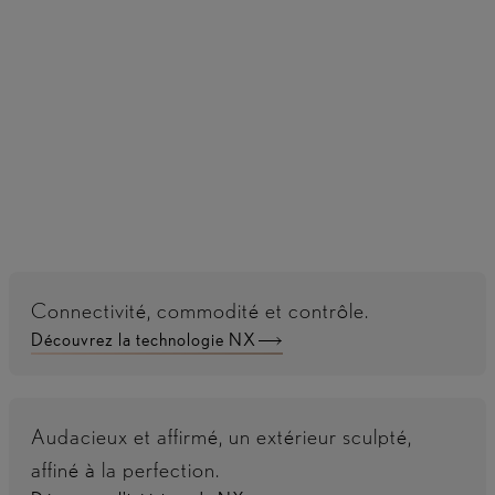
Restez informé du niveau de votre batterie et de
son autonomie. Surveillez et contrôlez les sessions
de recharge et planifiez les charges selon vos
besoins, y compris pendant les périodes creuses à
faible coût.
Connectivité, commodité et contrôle.
Découvrez la technologie NX
Audacieux et affirmé, un extérieur sculpté,
affiné à la perfection.