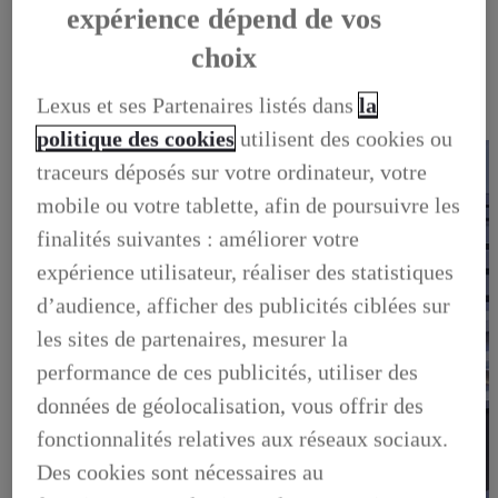
OCCASIONS
expérience dépend de vos
NOTRE STOCK D'OCCASIONS
VENDEZ VOTRE VEHICULE
choix
FINANCEZ VOTRE OCCASION
GARANTIE LEXUS PREFERENCE
Lexus et ses Partenaires listés dans
la
LIVRET DE BIENVENUE
FOIRE AUX QUESTIONS
politique des cookies
utilisent des cookies ou
traceurs déposés sur votre ordinateur, votre
mobile ou votre tablette, afin de poursuivre les
finalités suivantes : améliorer votre
expérience utilisateur, réaliser des statistiques
d’audience, afficher des publicités ciblées sur
les sites de partenaires, mesurer la
performance de ces publicités, utiliser des
données de géolocalisation, vous offrir des
fonctionnalités relatives aux réseaux sociaux.
Des cookies sont nécessaires au