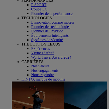
PERFORMANCES
F SPORT
Coupé LC
Pionnier de la performance
TECHNOLOGIES
L'innovation comme moteur
Pionnier des technologies
Pionnier de l'hybride
Équipements intelligents
Systèmes de sécurité
THE LOFT BY LEXUS
Expériences
Vitrines "récit"
World Travel Award 2024
CARRIÈRES
Nos valeurs
Nos engagements
Nous rejoindre
KINTO, marque de mobilité