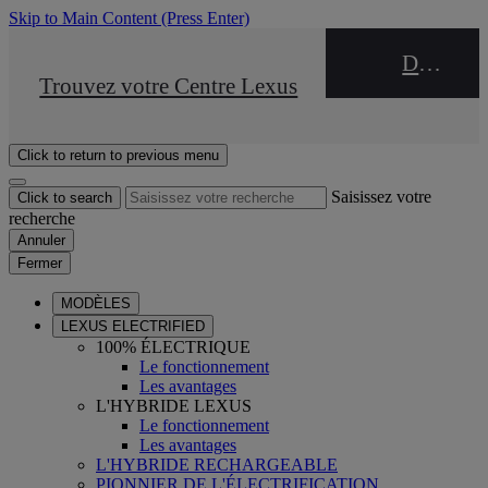
Skip to Main Content
(Press Enter)
DEALER NAME
STOP DRIVE Takata
Trouvez votre Centre Lexus
Click to return to previous menu
Saisissez votre
Click to search
recherche
Annuler
Fermer
MODÈLES
LEXUS ELECTRIFIED
100% ÉLECTRIQUE
Le fonctionnement
Les avantages
L'HYBRIDE LEXUS
Le fonctionnement
Les avantages
L'HYBRIDE RECHARGEABLE
PIONNIER DE L'ÉLECTRIFICATION