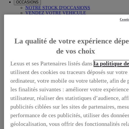
OCCASIONS
NOTRE STOCK D'OCCASIONS
VENDEZ VOTRE VEHICULE
FINANCEZ VOTRE OCCASION
Conti
GARANTIE LEXUS PREFERENCE
LIVRET DE BIENVENUE
FOIRE AUX QUESTIONS
La qualité de votre expérience dép
de vos choix
Lexus et ses Partenaires listés dans
la politique d
utilisent des cookies ou traceurs déposés sur votre
ordinateur, votre mobile ou votre tablette, afin de
les finalités suivantes : améliorer votre expérience
utilisateur, réaliser des statistiques d’audience, af
publicités ciblées sur les sites de partenaires, mesu
performance de ces publicités, utiliser des donnée
géolocalisation, vous offrir des fonctionnalités rel