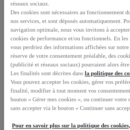
réseaux sociaux.
Des cookies sont nécessaires au fonctionnement du 
nos services, et sont déposés automatiquement. Po
LEXUS PRÉFÉRENCE
DECOUVREZ LES VOITURES D'OCCASION
navigation optimale, nous vous invitons à accepter
LABELLISEES LEXUS PREFERENCE
cookies de performance et/ou fonctionnels. En les 
LEXUS PRÉFÉRENCE, DECOUVREZ LES VOITURES
D'OCCASION LABELLISEES LEXUS PREFERENCE
vous perdriez des informations affichées sur notre 
BUSINESS
réserve de votre consentement préalable, des cooki
LES AVANTAGES LEXUS BUSINESS
ELECTRIFIED TESTDRIVE
(publicité et réseaux sociaux) pourraient alors êtr
ELECTRIFIED PROGRAM
NOS OFFRES DU MOMENT
Les finalités sont décrites dans
la politique des c
NOS SOLUTIONS DE FINANCEMENT
Vous pouvez accepter les cookies, gérer vos préfér
L'HYBRIDE POUR LES PROFESSIONNELS
CONTACTEZ-NOUS
finalité, modifier à tout moment vos consentement
bouton « Gérer mes cookies », ou continuer votre 
sans accepter via le bouton « Continuer sans accep
Pour en savoir plus sur la politique des cookies