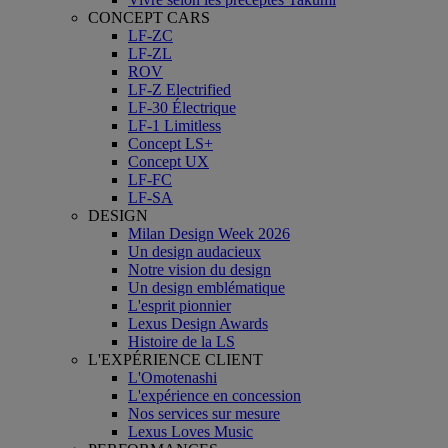
CONCEPT CARS
LF-ZC
LF-ZL
ROV
LF-Z Electrified
LF-30 Électrique
LF-1 Limitless
Concept LS+
Concept UX
LF-FC
LF-SA
DESIGN
Milan Design Week 2026
Un design audacieux
Notre vision du design
Un design emblématique
L'esprit pionnier
Lexus Design Awards
Histoire de la LS
L'EXPÉRIENCE CLIENT
L'Omotenashi
L'expérience en concession
Nos services sur mesure
Lexus Loves Music