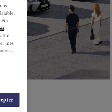
ions
éalable,
 être
ies
.
alité,
rer mes
outon «
epter