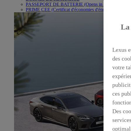
PASSEPORT DE BATTERIE
(Opens in new window)
PRIME CEE (Certificat d'économies d'énergie)
La 
Lexus e
des coo
votre ta
expérien
publicit
ces publ
fonctio
Des coo
service
optimal