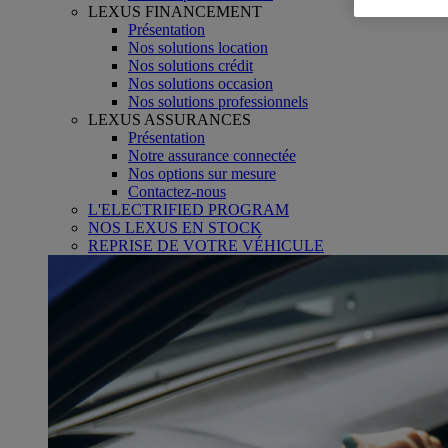
LEXUS FINANCEMENT
Présentation
Nos solutions location
Nos solutions crédit
Nos solutions occasion
Nos solutions professionnels
LEXUS ASSURANCES
Présentation
Notre assurance connectée
Nos options sur mesure
Contactez-nous
L'ELECTRIFIED PROGRAM
NOS LEXUS EN STOCK
REPRISE DE VOTRE VÉHICULE