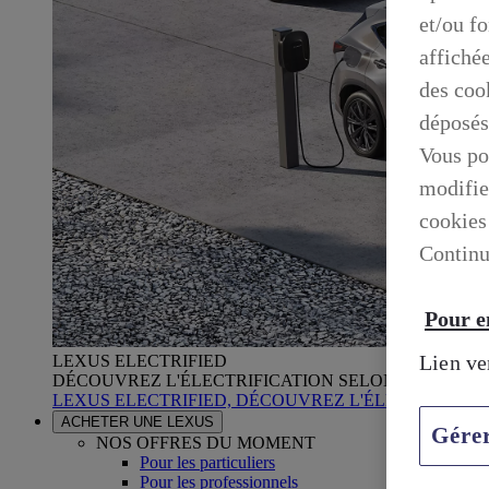
et/ou f
affiché
des cook
déposés
Vous po
modifie
cookies
Continu
Pour en
Lien ve
LEXUS ELECTRIFIED
DÉCOUVREZ L'ÉLECTRIFICATION SELON LEXUS
LEXUS ELECTRIFIED, DÉCOUVREZ L'ÉLECTRIFICA
ACHETER UNE LEXUS
Gére
NOS OFFRES DU MOMENT
Pour les particuliers
Pour les professionnels