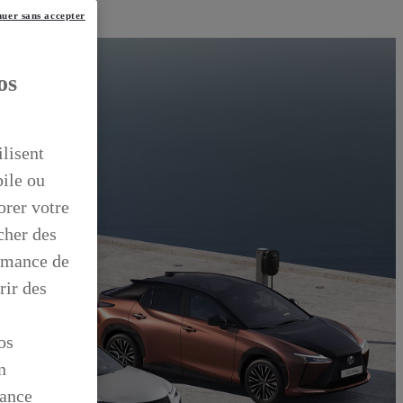
uer sans accepter
os
ilisent
bile ou
orer votre
icher des
ormance de
rir des
os
n
mance