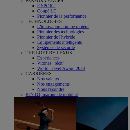
PERFORMANCES
F SPORT
Coupé LC
Pionnier de la performance
TECHNOLOGIES
L'innovation comme moteur
Pionnier des technologies
Pionnier de l'hybride
Équipements intelligents
Systèmes de sécurité
THE LOFT BY LEXUS
Expériences
Vitrines "récit"
World Travel Award 2024
CARRIÈRES
Nos valeurs
Nos engagements
Nous rejoindre
KINTO, marque de mobilité