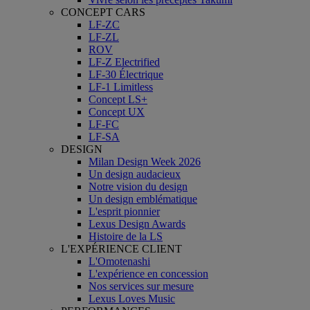
CONCEPT CARS
LF-ZC
LF-ZL
ROV
LF-Z Electrified
LF-30 Électrique
LF-1 Limitless
Concept LS+
Concept UX
LF-FC
LF-SA
DESIGN
Milan Design Week 2026
Un design audacieux
Notre vision du design
Un design emblématique
L'esprit pionnier
Lexus Design Awards
Histoire de la LS
L'EXPÉRIENCE CLIENT
L'Omotenashi
L'expérience en concession
Nos services sur mesure
Lexus Loves Music