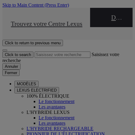
Skip to Main Content
(Press Enter)
DEALER NAME
STOP DRIVE Takata
Trouvez votre Centre Lexus
Click to return to previous menu
Saisissez votre
Click to search
recherche
Annuler
Fermer
MODÈLES
LEXUS ELECTRIFIED
100% ÉLECTRIQUE
Le fonctionnement
Les avantages
L'HYBRIDE LEXUS
Le fonctionnement
Les avantages
L'HYBRIDE RECHARGEABLE
PIONNIER DE L'ÉLECTRIFICATION