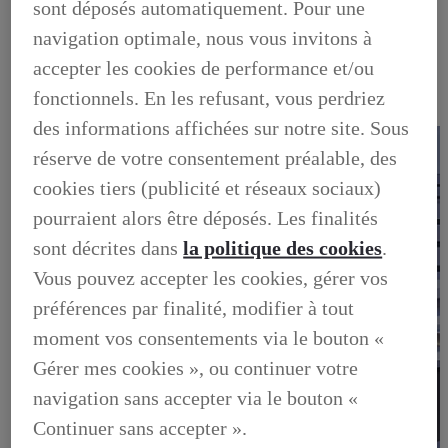
sont déposés automatiquement. Pour une
OCCASIONS
NOTRE STOCK D'OCCASIONS
navigation optimale, nous vous invitons à
VENDEZ VOTRE VEHICULE
FINANCEZ VOTRE OCCASION
accepter les cookies de performance et/ou
GARANTIE LEXUS PREFERENCE
fonctionnels. En les refusant, vous perdriez
LIVRET DE BIENVENUE
FOIRE AUX QUESTIONS
des informations affichées sur notre site. Sous
réserve de votre consentement préalable, des
cookies tiers (publicité et réseaux sociaux)
pourraient alors être déposés. Les finalités
sont décrites dans
la politique des cookies
.
Vous pouvez accepter les cookies, gérer vos
préférences par finalité, modifier à tout
moment vos consentements via le bouton «
Gérer mes cookies », ou continuer votre
navigation sans accepter via le bouton «
Continuer sans accepter ».