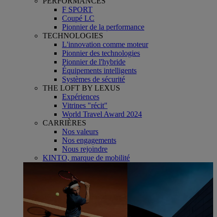
PERFORMANCES
F SPORT
Coupé LC
Pionnier de la performance
TECHNOLOGIES
L'innovation comme moteur
Pionnier des technologies
Pionnier de l'hybride
Équipements intelligents
Systèmes de sécurité
THE LOFT BY LEXUS
Expériences
Vitrines "récit"
World Travel Award 2024
CARRIÈRES
Nos valeurs
Nos engagements
Nous rejoindre
KINTO, marque de mobilité