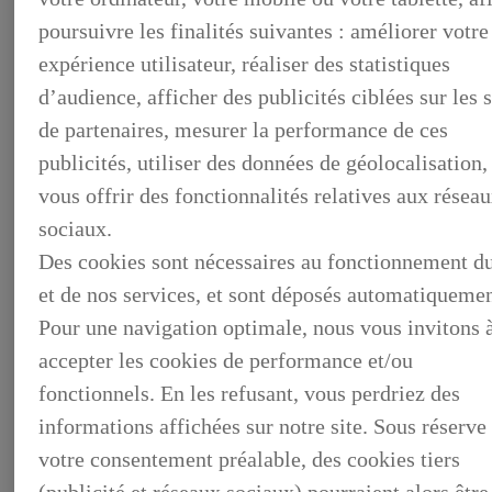
OCCASIONS
poursuivre les finalités suivantes : améliorer votre
NOTRE STOCK D'OCCASIONS
VENDEZ VOTRE VEHICULE
expérience utilisateur, réaliser des statistiques
FINANCEZ VOTRE OCCASION
GARANTIE LEXUS PREFERENCE
d’audience, afficher des publicités ciblées sur les s
LIVRET DE BIENVENUE
de partenaires, mesurer la performance de ces
FOIRE AUX QUESTIONS
publicités, utiliser des données de géolocalisation,
vous offrir des fonctionnalités relatives aux résea
sociaux.
Des cookies sont nécessaires au fonctionnement du
et de nos services, et sont déposés automatiquemen
Pour une navigation optimale, nous vous invitons 
accepter les cookies de performance et/ou
fonctionnels. En les refusant, vous perdriez des
informations affichées sur notre site. Sous réserve
votre consentement préalable, des cookies tiers
(publicité et réseaux sociaux) pourraient alors être