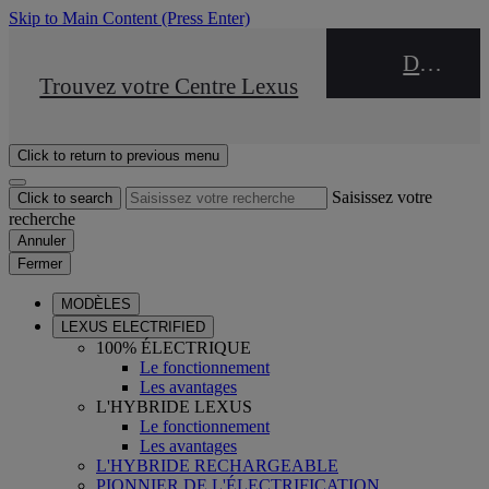
Skip to Main Content
(Press Enter)
DEALER NAME
STOP DRIVE Takata
Trouvez votre Centre Lexus
Click to return to previous menu
Saisissez votre
Click to search
recherche
Annuler
Fermer
MODÈLES
LEXUS ELECTRIFIED
100% ÉLECTRIQUE
Le fonctionnement
Les avantages
L'HYBRIDE LEXUS
Le fonctionnement
Les avantages
L'HYBRIDE RECHARGEABLE
PIONNIER DE L'ÉLECTRIFICATION