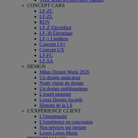
CONCEPT CARS
LF-ZC
LF-ZL
ROV
LF-Z Electrified
LF-30 Électrique
LF-1 Limitless
Concept LS+
Concept UX
LF-FC
LF-SA
DESIGN
Milan Design Week 2026
Un design audacieux
Notre vision du design
Un design emblématique
L'esprit pionnier
Lexus Design Awards
Histoire de la LS
L'EXPÉRIENCE CLIENT
L'Omotenashi
L'expérience en concession
Nos services sur mesure
Lexus Loves Music