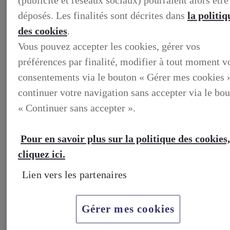
déposés. Les finalités sont décrites dans
la politiq
des cookies
.
LEXUS PRÉFÉRENCE
Vous pouvez accepter les cookies, gérer vos
DECOUVREZ LES VOITURES D'OCCASION
préférences par finalité, modifier à tout moment v
LABELLISEES LEXUS PREFERENCE
LEXUS PRÉFÉRENCE, DECOUVREZ LES VOITURES
consentements via le bouton « Gérer mes cookies 
D'OCCASION LABELLISEES LEXUS PREFERENCE
BUSINESS
continuer votre navigation sans accepter via le bo
LES AVANTAGES LEXUS BUSINESS
« Continuer sans accepter ».
ELECTRIFIED TESTDRIVE
ELECTRIFIED PROGRAM
NOS OFFRES DU MOMENT
NOS SOLUTIONS DE FINANCEMENT
Pour en savoir plus sur la politique des cookies,
L'HYBRIDE POUR LES PROFESSIONNELS
cliquez ici.
CONTACTEZ-NOUS
Lien vers les partenaires
Gérer mes cookies