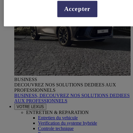
Accepter
BUSINESS
DECOUVREZ NOS SOLUTIONS DEDIEES AUX
PROFESSIONNELS
BUSINESS, DECOUVREZ NOS SOLUTIONS DEDIEES
AUX PROFESSIONNELS
VOTRE LEXUS
ENTRETIEN & REPARATION
Entretien du vehicule
Verification du systeme hybride
Controle technique