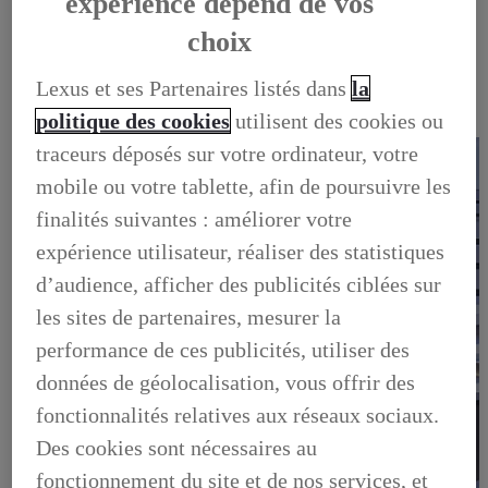
expérience dépend de vos
OCCASIONS
NOTRE STOCK D'OCCASIONS
choix
VENDEZ VOTRE VEHICULE
FINANCEZ VOTRE OCCASION
Lexus et ses Partenaires listés dans
la
GARANTIE LEXUS PREFERENCE
LIVRET DE BIENVENUE
politique des cookies
utilisent des cookies ou
FOIRE AUX QUESTIONS
traceurs déposés sur votre ordinateur, votre
mobile ou votre tablette, afin de poursuivre les
finalités suivantes : améliorer votre
expérience utilisateur, réaliser des statistiques
d’audience, afficher des publicités ciblées sur
les sites de partenaires, mesurer la
performance de ces publicités, utiliser des
données de géolocalisation, vous offrir des
fonctionnalités relatives aux réseaux sociaux.
Des cookies sont nécessaires au
fonctionnement du site et de nos services, et