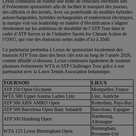
Lexus continuera de fournir une flotte de véhicules électrifiés lors
d’événements sponsorisés afin de faciliter le transport des joueurs,
des officiels et des invités. Avec un portefeuille de modèles hybrides
autorechargeables, hybrides rechargeables et entièrement électriques,
la marque voit son leadership en matière d’électrification s’aligner
étroitement sur les ambitions de durabilité de l’ATP Tour dans le
cadre d’ATP Serves et de l’initiative Sports for Climate Action de
l’ONU, qui vise des émissions nettes nulles d’ici à 2040.
Ce partenariat permettra à Lexus de sponsoriser localement des
tournois ATP Tour dans des lieux clés tout au long de l’année 2026,
comme détaillé ci-dessous. Lexus continuera également de soutenir
plusieurs événements WTA et ATP Challenger Tour grâce à son
partenariat avec la Lawn Tennis Association britannique.
TOURNOIS
LIEUX
ATP 250 Open Occitanie
Montpellier, France
WTA 500 Upper Austria Ladies Linz
Linz, Autriche
ATP 500 ABN AMRO Open
Rotterdam, Pays-Bas
ATP 500 Barcelona Open Banc Sabadell
Barcelone, Espagne
Hambourg,
ATP 500 Hamburg Open
Allemagne
Birmingham,
WTA 125 Lexus Birmingham Open
Royaume-Uni