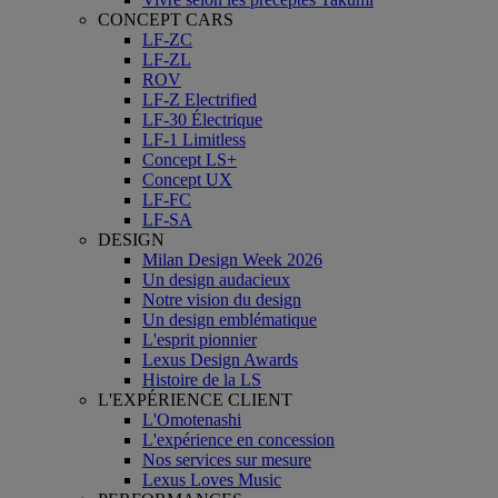
CONCEPT CARS
LF-ZC
LF-ZL
ROV
LF-Z Electrified
LF-30 Électrique
LF-1 Limitless
Concept LS+
Concept UX
LF-FC
LF-SA
DESIGN
Milan Design Week 2026
Un design audacieux
Notre vision du design
Un design emblématique
L'esprit pionnier
Lexus Design Awards
Histoire de la LS
L'EXPÉRIENCE CLIENT
L'Omotenashi
L'expérience en concession
Nos services sur mesure
Lexus Loves Music