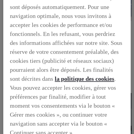
sont déposés automatiquement. Pour une
navigation optimale, nous vous invitons à
accepter les cookies de performance et/ou
LEXUS PRÉFÉRENCE
DECOUVREZ LES VOITURES D'OCCASION
fonctionnels. En les refusant, vous perdriez
LABELLISEES LEXUS PREFERENCE
LEXUS PRÉFÉRENCE, DECOUVREZ LES VOITURES
des informations affichées sur notre site. Sous
D'OCCASION LABELLISEES LEXUS PREFERENCE
réserve de votre consentement préalable, des
BUSINESS
LES AVANTAGES LEXUS BUSINESS
cookies tiers (publicité et réseaux sociaux)
ELECTRIFIED TESTDRIVE
ELECTRIFIED PROGRAM
pourraient alors être déposés. Les finalités
NOS OFFRES DU MOMENT
sont décrites dans
la politique des cookies
.
NOS SOLUTIONS DE FINANCEMENT
L'HYBRIDE POUR LES PROFESSIONNELS
Vous pouvez accepter les cookies, gérer vos
CONTACTEZ-NOUS
préférences par finalité, modifier à tout
moment vos consentements via le bouton «
Gérer mes cookies », ou continuer votre
navigation sans accepter via le bouton «
Continuer sans accepter ».