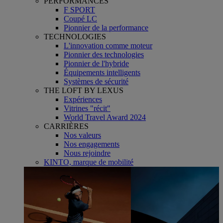
PERFORMANCES
F SPORT
Coupé LC
Pionnier de la performance
TECHNOLOGIES
L'innovation comme moteur
Pionnier des technologies
Pionnier de l'hybride
Équipements intelligents
Systèmes de sécurité
THE LOFT BY LEXUS
Expériences
Vitrines "récit"
World Travel Award 2024
CARRIÈRES
Nos valeurs
Nos engagements
Nous rejoindre
KINTO, marque de mobilité