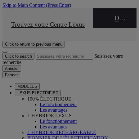
Skip to Main Content
(Press Enter)
DEALER NAME
STOP DRIVE Takata
Trouvez votre Centre Lexus
Click to return to previous menu
Saisissez votre
Click to search
recherche
Annuler
Fermer
MODÈLES
LEXUS ELECTRIFIED
100% ÉLECTRIQUE
Le fonctionnement
Les avantages
L'HYBRIDE LEXUS
Le fonctionnement
Les avantages
L'HYBRIDE RECHARGEABLE
PIONNIER DE L'ÉLECTRIFICATION