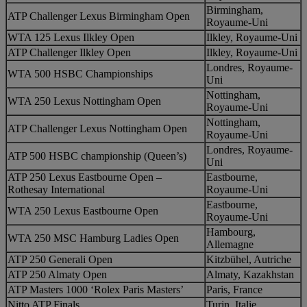
Birmingham,
ATP Challenger Lexus Birmingham Open
Royaume-Uni
WTA 125 Lexus Ilkley Open
Ilkley, Royaume-Uni
ATP Challenger Ilkley Open
Ilkley, Royaume-Uni
Londres, Royaume-
WTA 500 HSBC Championships
Uni
Nottingham,
WTA 250 Lexus Nottingham Open
Royaume-Uni
Nottingham,
ATP Challenger Lexus Nottingham Open
Royaume-Uni
Londres, Royaume-
ATP 500 HSBC championship (Queen’s)
Uni
ATP 250 Lexus Eastbourne Open –
Eastbourne,
Rothesay International
Royaume-Uni
Eastbourne,
WTA 250 Lexus Eastbourne Open
Royaume-Uni
Hambourg,
WTA 250 MSC Hamburg Ladies Open
Allemagne
ATP 250 Generali Open
Kitzbühel, Autriche
ATP 250 Almaty Open
Almaty, Kazakhstan
ATP Masters 1000 ‘Rolex Paris Masters’
Paris, France
Nitto ATP Finals
Turin, Italie