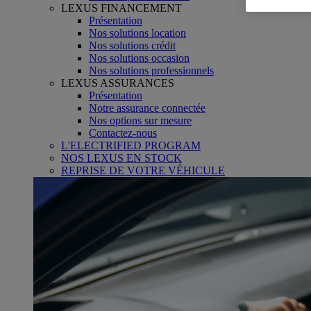
LEXUS FINANCEMENT
Présentation
Nos solutions location
Nos solutions crédit
Nos solutions occasion
Nos solutions professionnels
LEXUS ASSURANCES
Présentation
Notre assurance connectée
Nos options sur mesure
Contactez-nous
L'ELECTRIFIED PROGRAM
NOS LEXUS EN STOCK
REPRISE DE VOTRE VÉHICULE