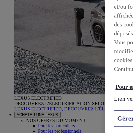
et/ou f
affiché
des cook
déposés
Vous po
modifie
cookies
Continu
Pour en
Lien ve
LEXUS ELECTRIFIED
DÉCOUVREZ L'ÉLECTRIFICATION SELON LEXUS
LEXUS ELECTRIFIED, DÉCOUVREZ L'ÉLECTRIFICA
ACHETER UNE LEXUS
Gére
NOS OFFRES DU MOMENT
Pour les particuliers
Pour les professionnels