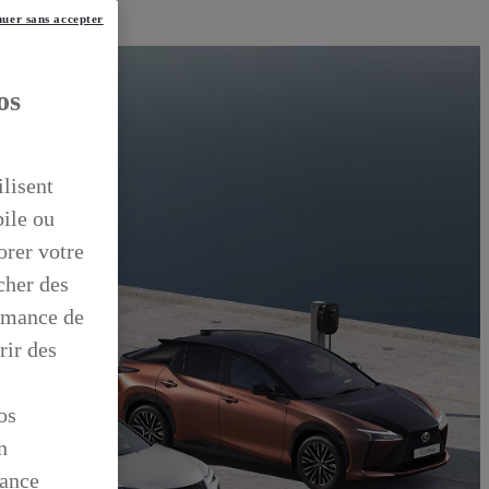
uer sans accepter
os
ilisent
bile ou
orer votre
icher des
ormance de
rir des
os
n
mance