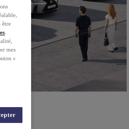
ions
éalable,
 être
ies
.
alité,
rer mes
outon «
epter