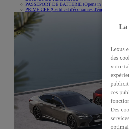
PASSEPORT DE BATTERIE
(Opens in new window)
PRIME CEE (Certificat d'économies d'énergie)
La 
Lexus e
des coo
votre ta
expérien
publicit
ces publ
fonctio
Des coo
service
optimal