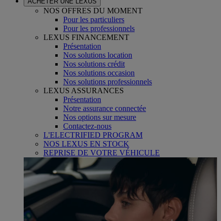
ACHETER UNE LEXUS
NOS OFFRES DU MOMENT
Pour les particuliers
Pour les professionnels
LEXUS FINANCEMENT
Présentation
Nos solutions location
Nos solutions crédit
Nos solutions occasion
Nos solutions professionnels
LEXUS ASSURANCES
Présentation
Notre assurance connectée
Nos options sur mesure
Contactez-nous
L'ELECTRIFIED PROGRAM
NOS LEXUS EN STOCK
REPRISE DE VOTRE VÉHICULE