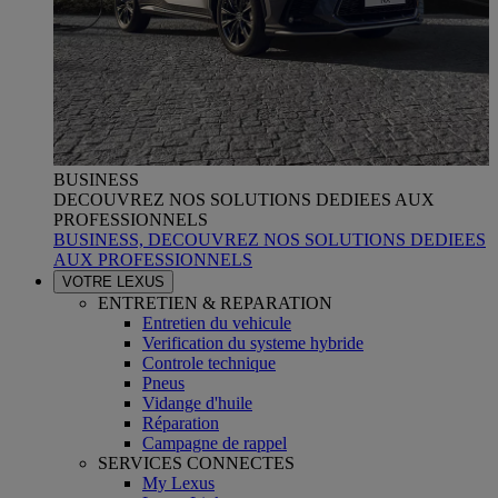
BUSINESS
DECOUVREZ NOS SOLUTIONS DEDIEES AUX
PROFESSIONNELS
BUSINESS, DECOUVREZ NOS SOLUTIONS DEDIEES
AUX PROFESSIONNELS
VOTRE LEXUS
ENTRETIEN & REPARATION
Entretien du vehicule
Verification du systeme hybride
Controle technique
Pneus
Vidange d'huile
Réparation
Campagne de rappel
SERVICES CONNECTES
My Lexus