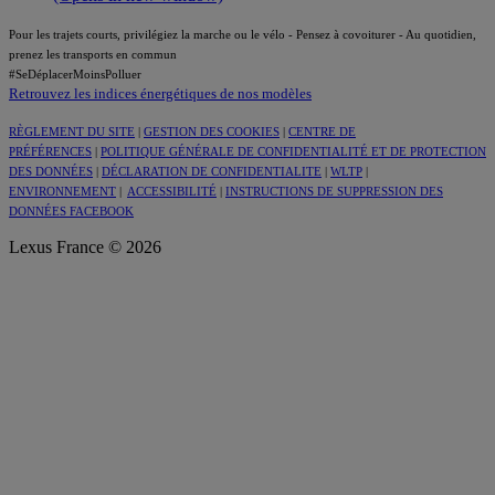
Pour les trajets courts, privilégiez la marche ou le vélo - Pensez à covoiturer - Au quotidien,
prenez les transports en commun
#SeDéplacerMoinsPolluer
Retrouvez les indices énergétiques de nos modèles
RÈGLEMENT DU SITE
|
GESTION DES COOKIES
|
CENTRE DE
PRÉFÉRENCES
|
POLITIQUE GÉNÉRALE DE CONFIDENTIALITÉ ET DE PROTECTION
DES DONNÉES
|
DÉCLARATION DE CONFIDENTIALITE
|
WLTP
|
ENVIRONNEMENT
|
ACCESSIBILITÉ
|
INSTRUCTIONS DE SUPPRESSION DES
DONNÉES FACEBOOK
Lexus France © 2026