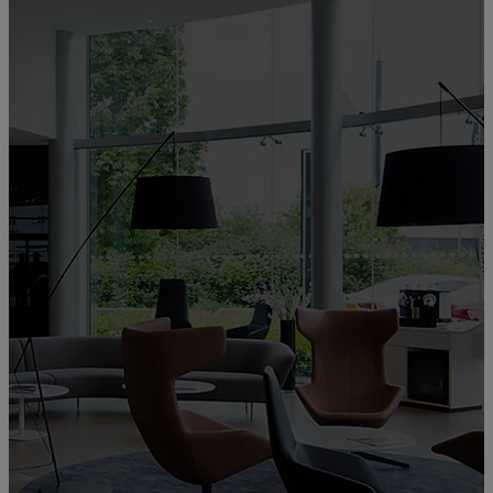
Bienvenue chez
LEXUS RODEZ
b402835e-910b-4523-8b79-148abb3c010d
Service commercial, Atelier, Carrosserie, Peinture, Pièces de