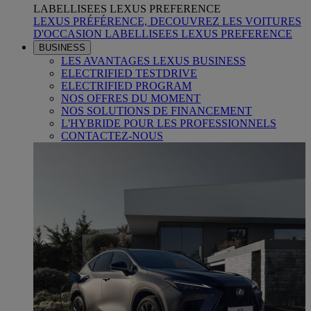
LABELLISEES LEXUS PREFERENCE
LEXUS PRÉFÉRENCE, DECOUVREZ LES VOITURES
D'OCCASION LABELLISEES LEXUS PREFERENCE
BUSINESS
LES AVANTAGES LEXUS BUSINESS
ELECTRIFIED TESTDRIVE
ELECTRIFIED PROGRAM
NOS OFFRES DU MOMENT
NOS SOLUTIONS DE FINANCEMENT
L'HYBRIDE POUR LES PROFESSIONNELS
CONTACTEZ-NOUS