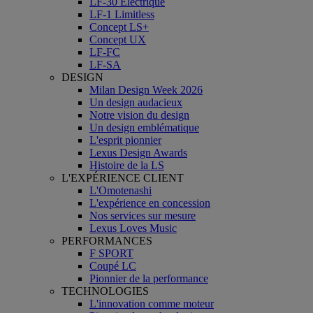
LF-30 Électrique
LF-1 Limitless
Concept LS+
Concept UX
LF-FC
LF-SA
DESIGN
Milan Design Week 2026
Un design audacieux
Notre vision du design
Un design emblématique
L'esprit pionnier
Lexus Design Awards
Histoire de la LS
L'EXPÉRIENCE CLIENT
L'Omotenashi
L'expérience en concession
Nos services sur mesure
Lexus Loves Music
PERFORMANCES
F SPORT
Coupé LC
Pionnier de la performance
TECHNOLOGIES
L'innovation comme moteur