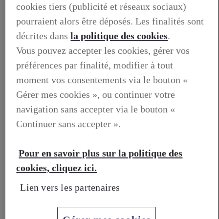
OCCASIONS
cookies tiers (publicité et réseaux sociaux)
NOTRE STOCK D'OCCASIONS
pourraient alors être déposés. Les finalités sont
VENDEZ VOTRE VEHICULE
FINANCEZ VOTRE OCCASION
décrites dans
la politique des cookies
.
GARANTIE LEXUS PREFERENCE
LIVRET DE BIENVENUE
Vous pouvez accepter les cookies, gérer vos
FOIRE AUX QUESTIONS
préférences par finalité, modifier à tout
moment vos consentements via le bouton «
Gérer mes cookies », ou continuer votre
navigation sans accepter via le bouton «
Continuer sans accepter ».
Pour en savoir plus sur la politique des
cookies, cliquez ici.
Lien vers les partenaires