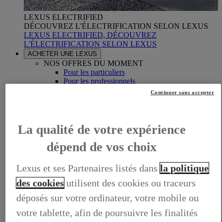
LEXUS ELECTRIFIED
DÉCOUVREZ L'ÉLECTRIFICATION SELON LEXUS
LEXUS ELECTRIFIED, DÉCOUVREZ
L'ÉLECTRIFICATION SELON LEXUS
ACHETER UNE LEXUS
NOS OFFRES DU MOMENT
Pour les particuliers
Pour les professionnels
LEXUS FINANCEMENT
Continuer sans accepter
Présentation
Nos solutions location
Nos solutions crédit
Nos solutions occasion
La qualité de votre expérience
Nos solutions professionnels
LEXUS ASSURANCES
dépend de vos choix
Présentation
Notre assurance connectée
Lexus et ses Partenaires listés dans
la politique
Nos options sur mesure
Contactez-nous
des cookies
utilisent des cookies ou traceurs
L'ELECTRIFIED PROGRAM
déposés sur votre ordinateur, votre mobile ou
NOS LEXUS EN STOCK
REPRISE DE VOTRE VÉHICULE
votre tablette, afin de poursuivre les finalités