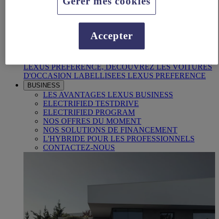
Gérer mes cookies
Accepter
LEXUS PRÉFÉRENCE
DECOUVREZ LES VOITURES D'OCCASION
LABELLISEES LEXUS PREFERENCE
LEXUS PRÉFÉRENCE, DECOUVREZ LES VOITURES
D'OCCASION LABELLISEES LEXUS PREFERENCE
BUSINESS
LES AVANTAGES LEXUS BUSINESS
ELECTRIFIED TESTDRIVE
ELECTRIFIED PROGRAM
NOS OFFRES DU MOMENT
NOS SOLUTIONS DE FINANCEMENT
L'HYBRIDE POUR LES PROFESSIONNELS
CONTACTEZ-NOUS