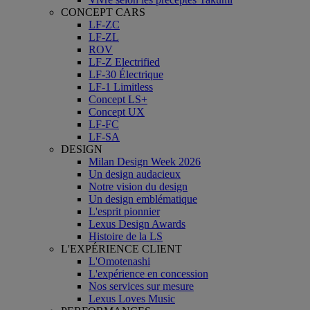
CONCEPT CARS
LF-ZC
LF-ZL
ROV
LF-Z Electrified
LF-30 Électrique
LF-1 Limitless
Concept LS+
Concept UX
LF-FC
LF-SA
DESIGN
Milan Design Week 2026
Un design audacieux
Notre vision du design
Un design emblématique
L'esprit pionnier
Lexus Design Awards
Histoire de la LS
L'EXPÉRIENCE CLIENT
L'Omotenashi
L'expérience en concession
Nos services sur mesure
Lexus Loves Music