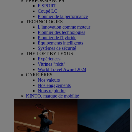
PERFORMANCES
F SPORT
Coupé LC
Pionnier de la performance
TECHNOLOGIES
L'innovation comme moteur
Pionnier des technologies
Pionnier de l'hybride
Équipements intelligents
Systèmes de sécurité
THE LOFT BY LEXUS
Expériences
Vitrines "récit"
World Travel Award 2024
CARRIÈRES
Nos valeurs
Nos engagements
Nous rejoindre
KINTO, marque de mobilité