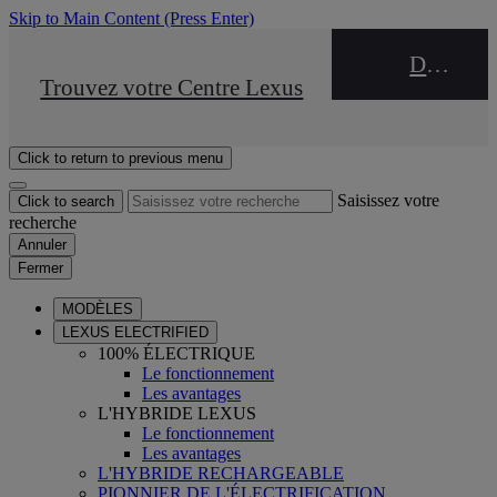
Skip to Main Content
(Press Enter)
DEALER NAME
STOP DRIVE Takata
Trouvez votre Centre Lexus
Click to return to previous menu
Saisissez votre
Click to search
recherche
Annuler
Fermer
MODÈLES
LEXUS ELECTRIFIED
100% ÉLECTRIQUE
Le fonctionnement
Les avantages
L'HYBRIDE LEXUS
Le fonctionnement
Les avantages
L'HYBRIDE RECHARGEABLE
PIONNIER DE L'ÉLECTRIFICATION