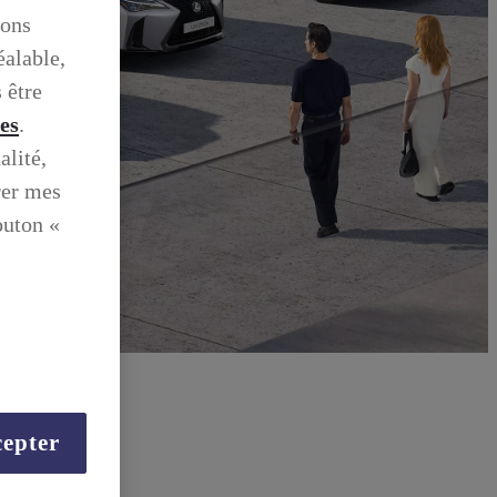
ions
éalable,
 être
ies
.
alité,
rer mes
outon «
epter