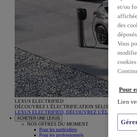
et/ou f
affiché
des cook
déposés
Vous po
modifie
cookies
Continu
Pour en
Lien ve
LEXUS ELECTRIFIED
DÉCOUVREZ L'ÉLECTRIFICATION SELON LEXUS
LEXUS ELECTRIFIED, DÉCOUVREZ L'ÉLECTRIFICA
ACHETER UNE LEXUS
Gére
NOS OFFRES DU MOMENT
Pour les particuliers
Pour les professionnels