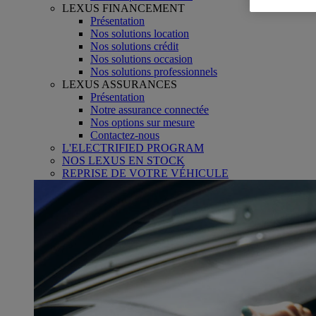
LEXUS FINANCEMENT
Présentation
Nos solutions location
Nos solutions crédit
Nos solutions occasion
Nos solutions professionnels
LEXUS ASSURANCES
Présentation
Notre assurance connectée
Nos options sur mesure
Contactez-nous
L'ELECTRIFIED PROGRAM
NOS LEXUS EN STOCK
REPRISE DE VOTRE VÉHICULE