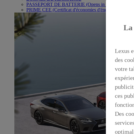
PASSEPORT DE BATTERIE
(Opens in new window)
PRIME CEE (Certificat d'économies d'énergie)
La 
Lexus e
des coo
votre ta
expérien
publicit
ces publ
fonctio
Des coo
service
optimal