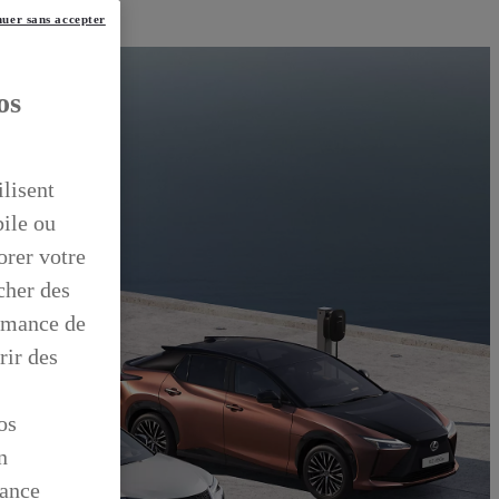
uer sans accepter
os
ilisent
bile ou
orer votre
icher des
ormance de
rir des
os
n
mance