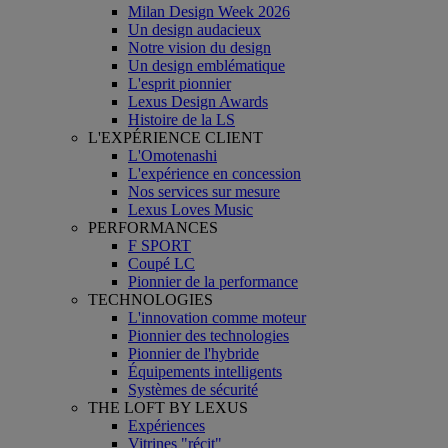
Milan Design Week 2026
Un design audacieux
Notre vision du design
Un design emblématique
L'esprit pionnier
Lexus Design Awards
Histoire de la LS
L'EXPÉRIENCE CLIENT
L'Omotenashi
L'expérience en concession
Nos services sur mesure
Lexus Loves Music
PERFORMANCES
F SPORT
Coupé LC
Pionnier de la performance
TECHNOLOGIES
L'innovation comme moteur
Pionnier des technologies
Pionnier de l'hybride
Équipements intelligents
Systèmes de sécurité
THE LOFT BY LEXUS
Expériences
Vitrines "récit"