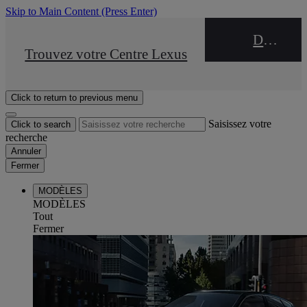
Skip to Main Content
(Press Enter)
DEALER NAME
STOP DRIVE Takata
Trouvez votre Centre Lexus
Click to return to previous menu
Saisissez votre
Click to search
recherche
Annuler
Fermer
MODÈLES
MODÈLES
Tout
Fermer