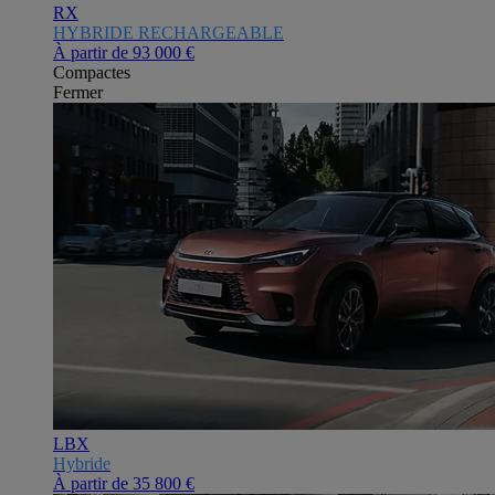
RX
HYBRIDE RECHARGEABLE
À partir de
93 000 €
Compactes
Fermer
LBX
Hybride
À partir de
35 800 €