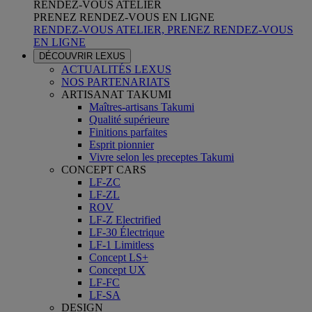
RENDEZ-VOUS ATELIER
PRENEZ RENDEZ-VOUS EN LIGNE
RENDEZ-VOUS ATELIER, PRENEZ RENDEZ-VOUS
EN LIGNE
DÉCOUVRIR LEXUS
ACTUALITÉS LEXUS
NOS PARTENARIATS
ARTISANAT TAKUMI
Maîtres-artisans Takumi
Qualité supérieure
Finitions parfaites
Esprit pionnier
Vivre selon les preceptes Takumi
CONCEPT CARS
LF-ZC
LF-ZL
ROV
LF-Z Electrified
LF-30 Électrique
LF-1 Limitless
Concept LS+
Concept UX
LF-FC
LF-SA
DESIGN