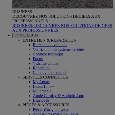
BUSINESS
DECOUVREZ NOS SOLUTIONS DEDIEES AUX
PROFESSIONNELS
BUSINESS, DECOUVREZ NOS SOLUTIONS DEDIEES
AUX PROFESSIONNELS
VOTRE LEXUS
ENTRETIEN & REPARATION
Entretien du vehicule
Verification du systeme hybride
Controle technique
Pneus
Vidange d'huile
Réparation
Campagne de rappel
SERVICES CONNECTES
My Lexus
Lexus Link+
Multimédia
Apple Carplay & Android Auto
Bluetooth
PIÈCES & ACCESSOIRES
Pièces d'origine Lexus
Accessoires d'origine Lexus