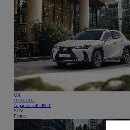
UX
HYBRIDE
À partir de
45 000 €
SUV
Fermer