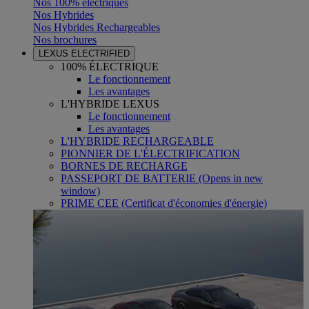
Nos 100% électriques
Nos Hybrides
Nos Hybrides Rechargeables
Nos brochures
LEXUS ELECTRIFIED
100% ÉLECTRIQUE
Le fonctionnement
Les avantages
L'HYBRIDE LEXUS
Le fonctionnement
Les avantages
L'HYBRIDE RECHARGEABLE
PIONNIER DE L'ÉLECTRIFICATION
BORNES DE RECHARGE
PASSEPORT DE BATTERIE
(Opens in new
window)
PRIME CEE (Certificat d'économies d'énergie)