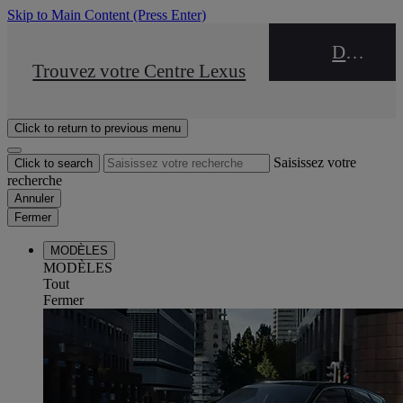
Skip to Main Content
(Press Enter)
DEALER NAME
STOP DRIVE Takata
Trouvez votre Centre Lexus
Click to return to previous menu
Saisissez votre
Click to search
recherche
Annuler
Fermer
MODÈLES
MODÈLES
Tout
Fermer