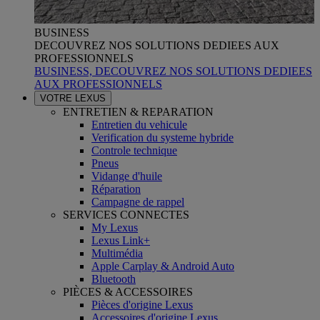
BUSINESS
DECOUVREZ NOS SOLUTIONS DEDIEES AUX
PROFESSIONNELS
BUSINESS, DECOUVREZ NOS SOLUTIONS DEDIEES
AUX PROFESSIONNELS
VOTRE LEXUS
ENTRETIEN & REPARATION
Entretien du vehicule
Verification du systeme hybride
Controle technique
Pneus
Vidange d'huile
Réparation
Campagne de rappel
SERVICES CONNECTES
My Lexus
Lexus Link+
Multimédia
Apple Carplay & Android Auto
Bluetooth
PIÈCES & ACCESSOIRES
Pièces d'origine Lexus
Accessoires d'origine Lexus