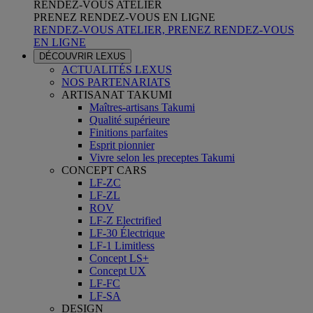
RENDEZ-VOUS ATELIER
PRENEZ RENDEZ-VOUS EN LIGNE
RENDEZ-VOUS ATELIER, PRENEZ RENDEZ-VOUS
EN LIGNE
DÉCOUVRIR LEXUS
ACTUALITÉS LEXUS
NOS PARTENARIATS
ARTISANAT TAKUMI
Maîtres-artisans Takumi
Qualité supérieure
Finitions parfaites
Esprit pionnier
Vivre selon les preceptes Takumi
CONCEPT CARS
LF-ZC
LF-ZL
ROV
LF-Z Electrified
LF-30 Électrique
LF-1 Limitless
Concept LS+
Concept UX
LF-FC
LF-SA
DESIGN