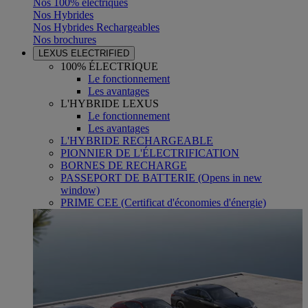
Nos 100% électriques
Nos Hybrides
Nos Hybrides Rechargeables
Nos brochures
LEXUS ELECTRIFIED
100% ÉLECTRIQUE
Le fonctionnement
Les avantages
L'HYBRIDE LEXUS
Le fonctionnement
Les avantages
L'HYBRIDE RECHARGEABLE
PIONNIER DE L'ÉLECTRIFICATION
BORNES DE RECHARGE
PASSEPORT DE BATTERIE
(Opens in new
window)
PRIME CEE (Certificat d'économies d'énergie)