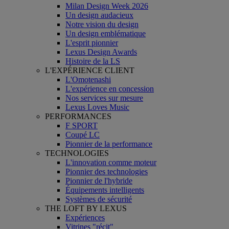
Milan Design Week 2026
Un design audacieux
Notre vision du design
Un design emblématique
L'esprit pionnier
Lexus Design Awards
Histoire de la LS
L'EXPÉRIENCE CLIENT
L'Omotenashi
L'expérience en concession
Nos services sur mesure
Lexus Loves Music
PERFORMANCES
F SPORT
Coupé LC
Pionnier de la performance
TECHNOLOGIES
L'innovation comme moteur
Pionnier des technologies
Pionnier de l'hybride
Équipements intelligents
Systèmes de sécurité
THE LOFT BY LEXUS
Expériences
Vitrines "récit"