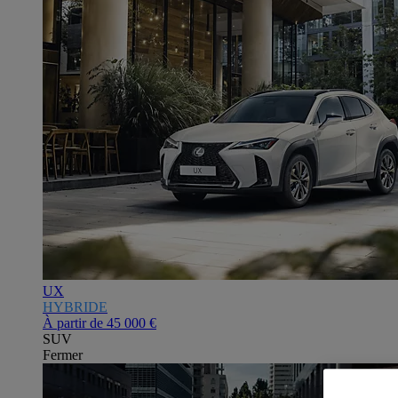
UX
HYBRIDE
À partir de
45 000 €
SUV
Fermer