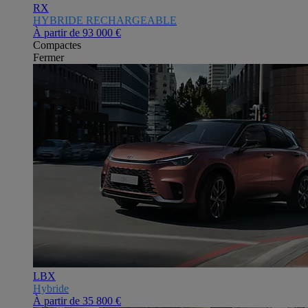
RX
HYBRIDE RECHARGEABLE
À partir de
93 000 €
Compactes
Fermer
LBX
Hybride
À partir de
35 800 €