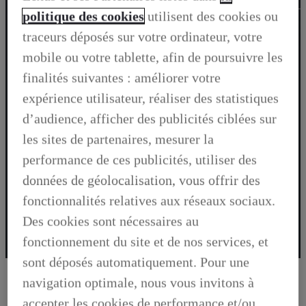
politique des cookies
utilisent des cookies ou
LBX
UX
NX
RZ​
RX
traceurs déposés sur votre ordinateur, votre
mobile ou votre tablette, afin de poursuivre les
finalités suivantes : améliorer votre
expérience utilisateur, réaliser des statistiques
d’audience, afficher des publicités ciblées sur
les sites de partenaires, mesurer la
Le compact premium qui s’adapte à votre style
Spacieux, raffiné, puissant. Découvrez notre
Le véhicule premium qui redéfinit le voyage
Le crossover urbain avec l’agilité d’une
performance de ces publicités, utiliser des
Le SUV qui allie design affirmé et innovation.
Le SUV qui allie prestance et performances.
La berline qui allie technologie et élégance.
premier SUV 100% électrique.
compacte.
d’affaires.
de vie.
données de géolocalisation, vous offrir des
A PARTIR DE
A PARTIR DE
A PARTIR DE
A PARTIR DE
A PARTIR DE
A PARTIR DE
A PARTIR DE
131 000 €
35 800 €
45 000 €
58 500 €
93 000 €
67 200 €
61 000 €
fonctionnalités relatives aux réseaux sociaux.
Découvrez la Nouvelle Lexus ES dès 899€/mois
Découvrez le Lexus LBX dès 299€/mois
Découvrez le Lexus NX dès 699€/mois
Découvrez le Lexus UX dès 399€/mois
Découvrez le Lexus RX dès 999€/mois
Découvrez le Lexus RZ dès 699€/mois
Découvrez le Lexus LM
Des cookies sont nécessaires au
Configurez-le LBX
Réservez votre ES
Configurez-le NX
Configurez-le UX
Configurez-le LM
Configurez-le RX
Configurez-le RZ
fonctionnement du site et de nos services, et
sont déposés automatiquement. Pour une
navigation optimale, nous vous invitons à
accepter les cookies de performance et/ou