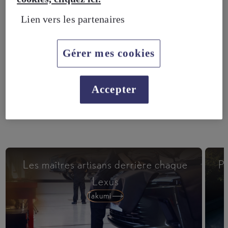
Business​
Lien vers les partenaires
Gérer mes cookies
Accepter
Les maîtres artisans derrière chaque
Pi
Lexus
Takumi​